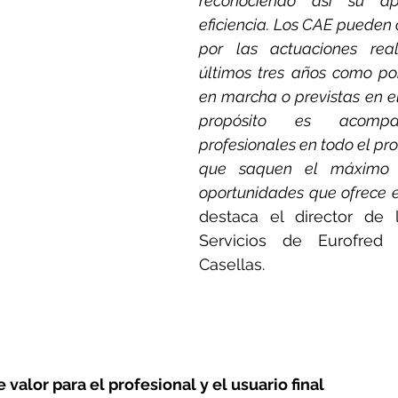
reconociendo así su ap
eficiencia. Los CAE pueden 
por las actuaciones real
últimos tres años como por
en marcha o previstas en el 
propósito es acomp
profesionales en todo el pro
que saquen el máximo p
oportunidades que ofrece e
destaca el director de l
Servicios de Eurofred 
Casellas.
valor para el profesional y el usuario final