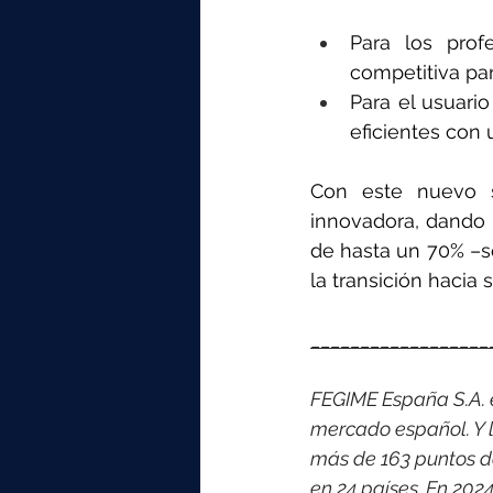
Para los prof
competitiva par
Para el usuario
eficientes con 
Con este nuevo s
innovadora, dando 
de hasta un 70% –se
la transición hacia
__________________
FEGIME España S.A. es
mercado español. Y l
más de 163 puntos d
en 24 países. 
En 2024