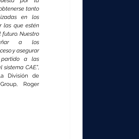
uesta por la 
obtenerse tanto 
izadas en los 
 las que estén 
futuro. Nuestro 
añar a los 
ceso y asegurar 
artido a las 
l sistema CAE.”
, 
a División de 
Group, Roger 