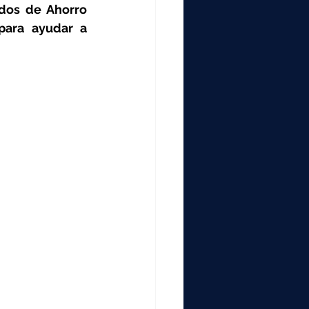
000
ados de Ahorro 
para ayudar a 
2000
0