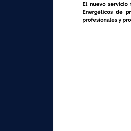
elektrotools-P059000
elekt
El nuevo servicio f
Energéticos de pr
profesionales y pro
elektrotools-P065000
elekt
elektrotools-P045000
elekt
elektrotools-P099000
elekt