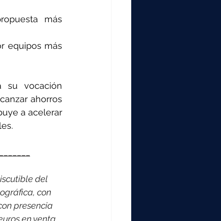
propuesta más 
or equipos más 
 su vocación 
canzar ahorros 
uye a acelerar 
les.
_______
scutible del 
ográfica, con 
con presencia 
euros en venta 