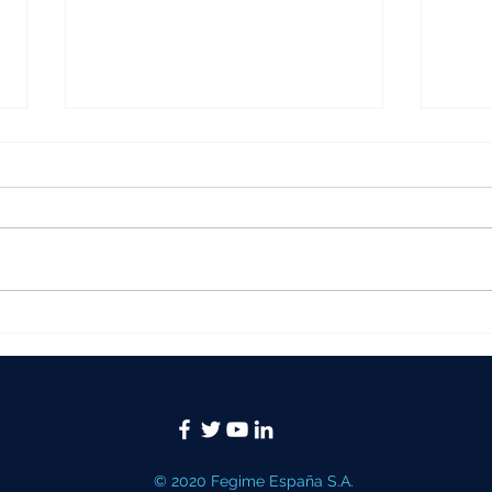
Puentes salvacables, paso
El s
seguro para público y
3MP
vehículos en eventos
refu
los 
tier
© 2020 Fegime España S.A.