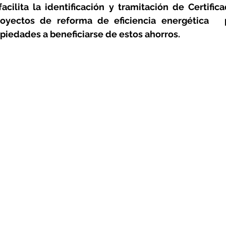
rotools-P086000
elektrotools-P033000
elektrotools-P043
acilita la identificación y tramitación de Certific
oyectos de reforma de eficiencia energética   
piedades a beneficiarse de estos ahorros.
rotools-P040000
elektrotools-P059000
elektrotools-P00
rotools-P052000
elektrotools-P01961
elektrotools-P06400
rotools-P046000