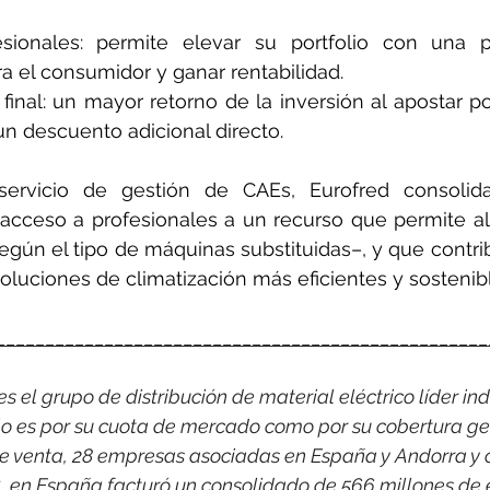
esionales: permite elevar su portfolio con una 
a el consumidor y ganar rentabilidad.
 final: un mayor retorno de la inversión al apostar p
un descuento adicional directo.
ervicio de gestión de CAEs, Eurofred consolida
acceso a profesionales a un recurso que permite al
gún el tipo de máquinas substituidas–, y que contrib
 soluciones de climatización más eficientes y sostenib
__________________________________________________
 el grupo de distribución de material eléctrico líder indi
o es por su cuota de mercado como por su cobertura ge
e venta, 28 empresas asociadas en España y Andorra y 
, en España facturó un consolidado de 566 millones de 