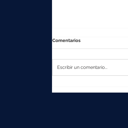
Comentarios
Escribir un comentario...
La colección Element
crece con Iska