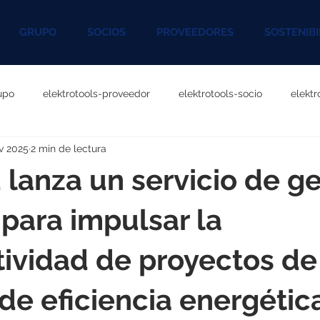
GRUPO
SOCIOS
PROVEEDORES
SOSTENIBI
upo
elektrotools-proveedor
elektrotools-socio
elekt
v 2025
2 min de lectura
otools-P060000
elektrotools-P027000
elektrotools-P1020
 lanza un servicio de g
rotools-P096000
elektrotools-P041000
elektrotools-P083
para impulsar la
ividad de proyectos de
rotools-P046000
elektrotools-P121000
elektrotools-P1180
de eficiencia energétic