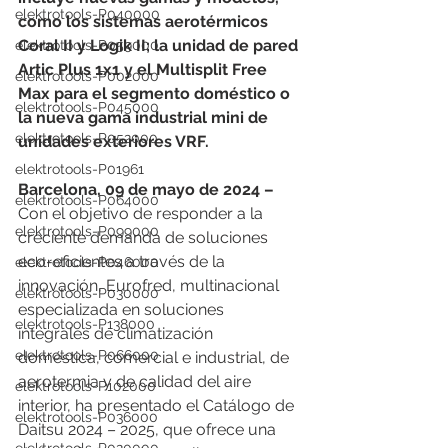
elektrotools-P040000
como los sistemas aerotérmicos 
Coral II y Logik II; la unidad de pared 
elektrotools-P059000
Artic Plus 1x1 y el Multisplit Free 
elektrotools-P002000
Max para el segmento doméstico o 
elektrotools-P045000
la nueva gama industrial mini de 
elektrotools-P052000
unidades exteriores VRF.
elektrotools-P01961
Barcelona, 09 de mayo de 2024 –
elektrotools-P064000
Con el objetivo de responder a la 
elektrotools-P099000
creciente demanda de soluciones 
eco-eficientes a través de la 
elektrotools-P046000
innovación, Eurofred, multinacional 
elektrotools-P030000
especializada en soluciones 
elektrotools-P138000
integrales de climatización 
elektrotools-P066000
doméstica, comercial e industrial, de 
aerotermia y de calidad del aire 
elektrotools-P102000
interior, ha presentado el Catálogo de 
elektrotools-P036000
Daitsu 2024 – 2025, que ofrece una 