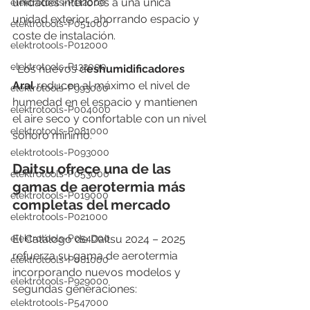
unidades interiores a una única 
elektrotools-P112000
unidad exterior, ahorrando espacio y 
elektrotools-P051000
coste de instalación.
elektrotools-P012000
elektrotools-P132000
· Los nuevos d
eshumidificadores 
Aral
 reducen al máximo el nivel de 
elektrotools-P993000
humedad en el espacio y mantienen 
elektrotools-P004000
el aire seco y confortable con un nivel 
elektrotools-P081000
sonoro mínimo.
elektrotools-P093000
Daitsu ofrece una de las 
elektrotools-P053000
gamas de aerotermia más 
elektrotools-P019000
completas del mercado 
elektrotools-P021000
elektrotools-P054000
El Catálogo de Daitsu 2024 – 2025 
refuerza su gama de aerotermia 
elektrotools-P081000
incorporando nuevos modelos y 
elektrotools-P929000
segundas generaciones:
elektrotools-P547000