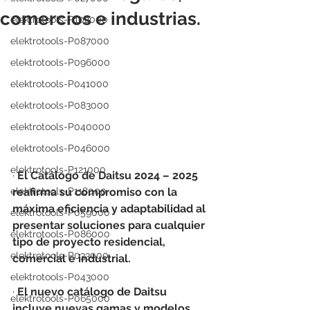
comercios e industrias.
elektrotools-P102000
elektrotools-P087000
elektrotools-P096000
elektrotools-P041000
elektrotools-P083000
elektrotools-P040000
elektrotools-P046000
elektrotools-P121000
· 
El Catálogo de Daitsu 2024 – 2025 
elektrotools-P118000
reafirma su compromiso con la 
máxima eficiencia y adaptabilidad al 
elektrotools-P059000
presentar soluciones para cualquier 
elektrotools-P086000
tipo de proyecto residencial, 
elektrotools-P033000
comercial e industrial.
elektrotools-P043000
· 
El nuevo catálogo de Daitsu 
elektrotools-P065000
incluye nuevas gamas y modelos, 