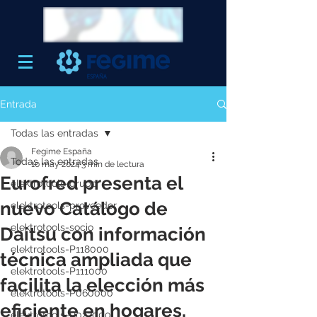
Entrada
Todas las entradas
Fegime España
Todas las entradas
10 may 2024
3 min de lectura
Eurofred presenta el
elektrotools-grupo
nuevo Catálogo de
elektrotools-proveedor
elektrotools-socio
Daitsu con información
elektrotools-P118000
técnica ampliada que
elektrotools-P111000
facilita la elección más
elektrotools-P060000
eficiente en hogares,
elektrotools-P027000