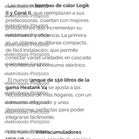
· Las nuevas 
bombas de calor Logik 
elektrotools-P018000
II y Coral II
, que reemplazan a sus 
elektrotools-P024000
predecesoras, cuentan con mejores 
elektrotools-P914900
prestaciones que incrementan su 
rendimiento y eficiencia. La primera 
elektrotools-P007000
es un sistema multitarea compacto, 
elektrotools-P026000
de fácil instalación, que permite 
elektrotools-P009000
conectar varias unidades en cascada 
elektrotools-C053000
y monitorizar el consumo eléctrico.
elektrotools-P025000
· El nuevo t
anque de 150 litros de la 
elektrotools-P058000
gama Heatank V4
 se ajusta a las 
elektrotools-P979800
necesidades de más hogares, con un 
consumo adecuado y unas 
elektrotools-P033000
dimensiones perfectas para poder 
elektrotools-P007000
integrarse fácilmente.
elektrotools-P005000
elektrotools-P021000
· Los nuevos 
interacumuladores 