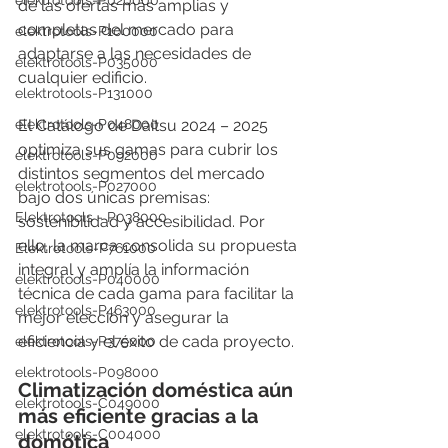
elektrotools-P020000
de las ofertas más amplias y 
completas del mercado para 
elektrotools-P100000
adaptarse a las necesidades de 
elektrotools-P035000
cualquier edificio. 
elektrotools-P131000
elektrotools-P048000
El Catálogo de Daitsu 2024 – 2025 
optimiza sus gamas para cubrir los 
elektrotools-P092000
distintos segmentos del mercado 
elektrotools-P027000
bajo dos únicas premisas: 
Elektrotools - P038000
sostenibilidad y accesibilidad. Por 
ello, la marca consolida su propuesta 
Elektrotools-P761000
integral y amplía la información 
elektrotools-P040000
técnica de cada gama para facilitar la 
elektrotools-P463000
mejor elección y asegurar la 
eficiencia y el éxito de cada proyecto.
elektrotools-P375000
elektrotools-P098000
Climatización doméstica aún 
elektrotools-C049000
más eficiente gracias a la 
elektrotools-C004000
domótica