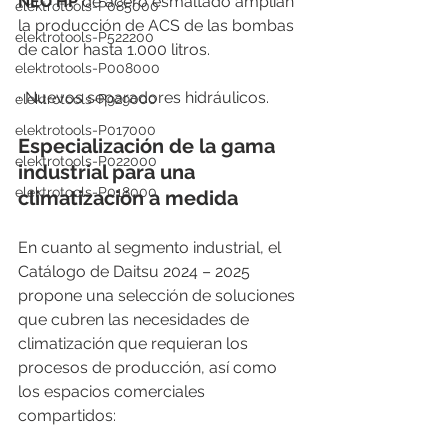
NEO HP
 de acero esmaltado amplían 
elektrotools-P085000
la producción de ACS de las bombas 
elektrotools-P522200
de calor hasta 1.000 litros.
elektrotools-P008000
· Nuevos separadores hidráulicos.
elektrotools-P929000
elektrotools-P017000
Especialización de la gama 
elektrotools-P022000
industrial para una 
elektrotools-P018000
climatización a medida
En cuanto al segmento industrial, el 
Catálogo de Daitsu 2024 – 2025 
propone una selección de soluciones 
que cubren las necesidades de 
climatización que requieran los 
procesos de producción, así como 
los espacios comerciales 
compartidos: