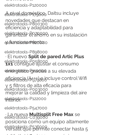
elektrotools-P120000
A nivel doméstico, Daitsu incluye 
elektrotools-P179000
novedades que destacan en 
elektrotools-P800300
eficiencia y adaptabilidad para 
elektrotools-P070000
garantizar el ahorro en su instalación 
y funcionamiento:
elektrotools-P820000
elektrotools-P898000
· El nuevo 
Split de pared Artic Plus 
elektrotools-P058000
1x1
 consigue ajustar el consumo 
elektrotools-P110000
energético gracias a su elevada 
eficiencia (A+++) e incluye control Wifi 
elektrotools-P979800
y 5 filtros de alta eficacia para 
elektrotools-P003000
mejorar la calidad y limpieza del aire 
elektrotools-P122000
interior.
elektrotools-P547000
· La nueva 
Multisplit Free Max
 se 
elektrotools-C039000
posiciona como un equipo altamente 
elektrotools-P536000
versátil que permite conectar hasta 5 