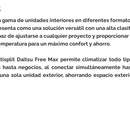
rotools-P086000
elektrotools-P033000
elektrotools-P043
s
 gama de unidades interiores en diferentes formato
rotools-P040000
elektrotools-P059000
elektrotools-P00
senta como una solución versátil con una alta clasif
paz de ajustarse a cualquier proyecto y proporcionar
temperatura para un máximo confort y ahorro.
rotools-P052000
elektrotools-P01961
elektrotools-P06400
tisplit Daitsu Free Max permite climatizar todo tip
 hasta negocios, al conectar simultáneamente has
rotools-P046000
 una sola unidad exterior, ahorrando espacio exteri