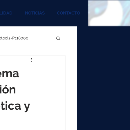
LIDAD
NOTICIAS
CONTACTO
rotools-P118000
00
tema
000
ión
tica y
00