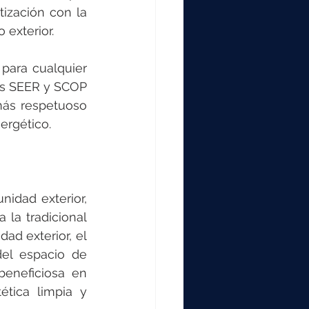
ización con la 
 exterior.
para cualquier 
es SEER y SCOP 
ás respetuoso 
ergético.
idad exterior, 
a tradicional 
d exterior, el 
el espacio de 
beneficiosa en 
tica limpia y 