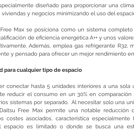
specialmente diseñado para proporcionar una climat
 viviendas y negocios minimizando el uso del espacio
su Free Max se posiciona como un sistema completo 
alificación de eficiencia energética A++ y unos valor
ctivamente. Además, emplea gas refrigerante R32, m
nte y pensado para ofrecer un mejor rendimiento en
d para cualquier tipo de espacio
 conectar hasta 5 unidades interiores a una sola un
te reducir el consumo en un 30% en comparación a l
os sistemas por separado.  Al necesitar solo una unida
t Daitsu Free Max permite una notable reducción d
os costes asociados, característica especialmente 
 espacio es limitado o donde se busca una esté