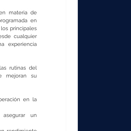
n materia de 
programada en 
os principales 
esde cualquier 
a experiencia 
s rutinas del 
e mejoran su 
eración en la 
 asegurar un 
un rendimiento 