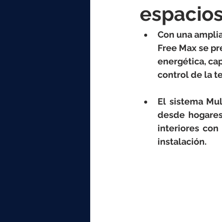
elektrotools-P059000
elekt
espacio
Con una amplia
elektrotools-P065000
elekt
Free Max se pre
energética, ca
control de la 
elektrotools-P045000
elekt
El sistema Mul
desde hogares
elektrotools-P099000
elekt
interiores con
instalación.