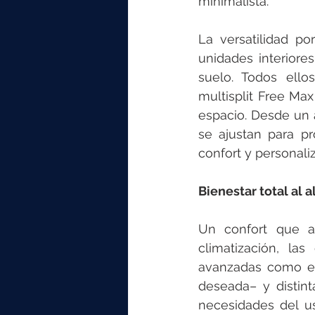
minimalista.
La versatilidad p
unidades interiore
suelo. Todos ello
multisplit Free Max
espacio. Desde un 
se ajustan para p
confort y personali
Bienestar total al 
Un confort que ab
climatización, las
avanzadas como el
deseada– y distint
necesidades del us