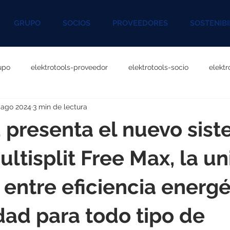
GRUPO
SOCIOS
PROVEEDORES
SOSTENIBI
upo
elektrotools-proveedor
elektrotools-socio
elekt
 ago 2024
3 min de lectura
otools-P060000
elektrotools-P027000
elektrotools-P1020
 presenta el nuevo sis
rotools-P096000
elektrotools-P041000
elektrotools-P083
ultisplit Free Max, la un
 entre eficiencia energé
rotools-P046000
elektrotools-P121000
elektrotools-P1180
idad para todo tipo de