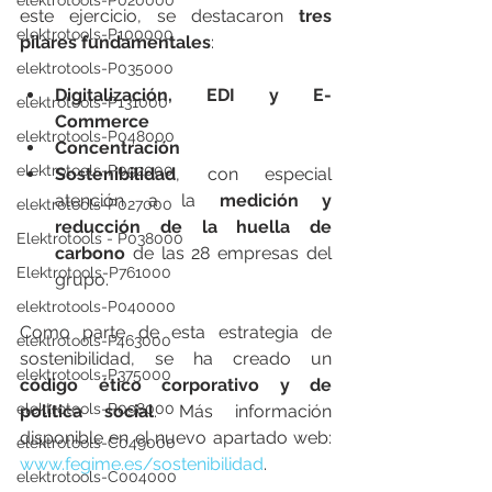
elektrotools-P020000
este ejercicio, se destacaron 
tres 
elektrotools-P100000
pilares fundamentales
:
elektrotools-P035000
Digitalización, EDI y E-
elektrotools-P131000
Commerce
elektrotools-P048000
Concentración
elektrotools-P092000
Sostenibilidad
, con especial 
atención a la 
medición y 
elektrotools-P027000
reducción de la huella de 
Elektrotools - P038000
carbono
 de las 28 empresas del 
Elektrotools-P761000
grupo.
elektrotools-P040000
Como parte de esta estrategia de 
elektrotools-P463000
sostenibilidad, se ha creado un 
elektrotools-P375000
código ético corporativo y de 
elektrotools-P098000
política social
. Más información 
disponible en el nuevo apartado web: 
elektrotools-C049000
www.fegime.es/sostenibilidad
.
elektrotools-C004000