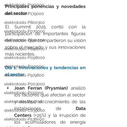
elektrotools-P120000
Principales ponencias y novedades 
del sector
elektrotools-P179000
elektrotools-P800300
El Summit 2025 contó con la 
elektrotools-P070000
participación de importantes figuras 
del sector, que compartieron su visión 
elektrotools-P820000
sobre el mercado y sus innovaciones 
elektrotools-P898000
más recientes.
elektrotools-P058000
elektrotools-P110000
Día 1: Innovaciones y tendencias en 
el sector
elektrotools-P979800
elektrotools-P003000
Joan Ferran (Prysmian)
 analizó 
elektrotools-P122000
los factores que afectan al sector 
y destacó el crecimiento de las 
elektrotools-P547000
instalaciones de 
Data 
elektrotools-C039000
Centers
 (+25%) y la irrupción de 
elektrotools-P536000
los acumuladores de energía 