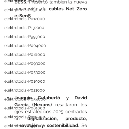
elektrotools-P112000
BESS
. Presentó también la nueva 
generación de 
cables Net Zero 
elektrotools-P051000
e-SenS
.
elektrotools-P012000
elektrotools-P132000
elektrotools-P993000
elektrotools-P004000
elektrotools-P081000
elektrotools-P093000
elektrotools-P053000
elektrotools-P019000
elektrotools-P021000
Joaquín Gelabertó y David 
elektrotools-P054000
García (Nexans)
 resaltaron los 
elektrotools-P081000
ejes estratégicos 2025 centrados 
elektrotools-P929000
en 
digitalización, producto, 
innovación y sostenibilidad
. Se 
elektrotools-P547000