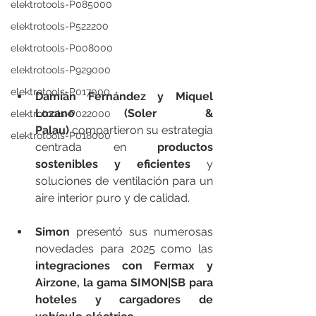
elektrotools-P085000
elektrotools-P522200
elektrotools-P008000
elektrotools-P929000
elektrotools-P017000
Damián Fernández y Miquel 
Lozano (Soler & 
elektrotools-P022000
Palau)
 compartieron su estrategia 
elektrotools-P018000
centrada en 
productos 
sostenibles y eficientes
 y 
soluciones de ventilación para un 
aire interior puro y de calidad.
Simon
 presentó sus numerosas 
novedades para 2025 como las 
integraciones con Fermax y 
Airzone, la gama SIMON|SB para 
hoteles y cargadores de 