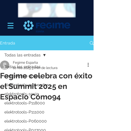
Entrada
Todas las entradas
Fegime España
Todas las entradas
10 feb 2025
3 min de lectura
Fegime celebra con éxito
elektrotools-grupo
el Summit 2025 en
elektrotools-proveedor
elektrotools-socio
Espacio Cómo94
elektrotools-P118000
elektrotools-P111000
elektrotools-P060000
elektrotools-P027000