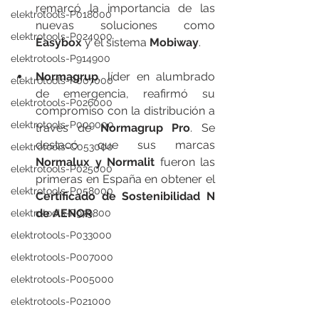
remarcó la importancia de las 
elektrotools-P018000
nuevas soluciones como 
elektrotools-P024000
Easybox
 y el sistema 
Mobiway
.
elektrotools-P914900
Normagrup
, líder en alumbrado 
elektrotools-P007000
de emergencia, reafirmó su 
elektrotools-P026000
compromiso con la distribución a 
elektrotools-P009000
través de 
Normagrup Pro
. Se 
destacó que sus marcas 
elektrotools-C053000
Normalux y Normalit
 fueron las 
elektrotools-P025000
primeras en España en obtener el 
elektrotools-P058000
Certificado de Sostenibilidad N 
de AENOR
.
elektrotools-P979800
elektrotools-P033000
elektrotools-P007000
elektrotools-P005000
elektrotools-P021000