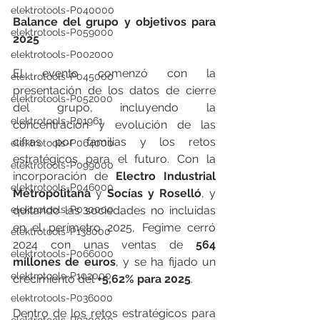
elektrotools-P040000
Balance del grupo y objetivos para 
elektrotools-P059000
2025
elektrotools-P002000
El evento comenzó con la 
elektrotools-P045000
presentación de los datos de cierre 
elektrotools-P052000
del grupo, incluyendo la 
elektrotools-P01961
concentración y evolución de las 
cifras por familias y los retos 
elektrotools-P064000
estratégicos para el futuro. Con la 
elektrotools-P099000
incorporación de 
Electro Industrial 
elektrotools-P046000
Metropolitana
 y 
Socías y Roselló
, y 
quitando las sociedades no incluidas 
elektrotools-P030000
en el perímetro 2025, Fegime cerró 
elektrotools-P138000
2024 con unas ventas de 
564 
elektrotools-P066000
millones de euros
, y se ha fijado un 
elektrotools-P102000
crecimiento del 
+5,62% para 2025
.
elektrotools-P036000
Dentro de los retos estratégicos para 