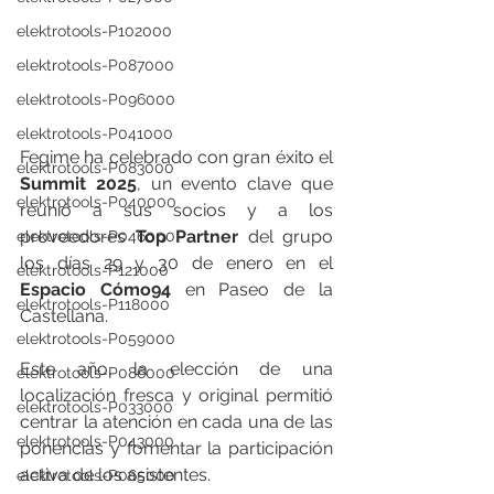
elektrotools-P102000
elektrotools-P087000
elektrotools-P096000
elektrotools-P041000
Fegime ha celebrado con gran éxito el 
elektrotools-P083000
Summit 2025
, un evento clave que 
elektrotools-P040000
reunió a sus socios y a los 
proveedores 
Top Partner
 del grupo 
elektrotools-P046000
los días 29 y 30 de enero en el 
elektrotools-P121000
Espacio Cómo94
 en Paseo de la 
elektrotools-P118000
Castellana.
elektrotools-P059000
Este año, la elección de una 
elektrotools-P086000
localización fresca y original permitió 
elektrotools-P033000
centrar la atención en cada una de las 
elektrotools-P043000
ponencias y fomentar la participación 
activa de los asistentes.
elektrotools-P065000