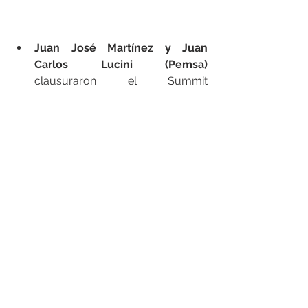
Juan José Martínez y Juan 
Carlos Lucini (Pemsa)
clausuraron el Summit 
presentando sus novedades, 
reafirmando su compromiso con 
la 
digitalización, la 
sostenibilidad y la innovación en 
sistemas de canalización
.
Agradecimiento y cierre
Con la presentación de Pemsa, se dio 
por finalizado el 
Summit 2025
. Desde 
Fegime, queremos agradecer a todas 
las marcas y socios que participaron 
y confiaron en nosotros un año más. 