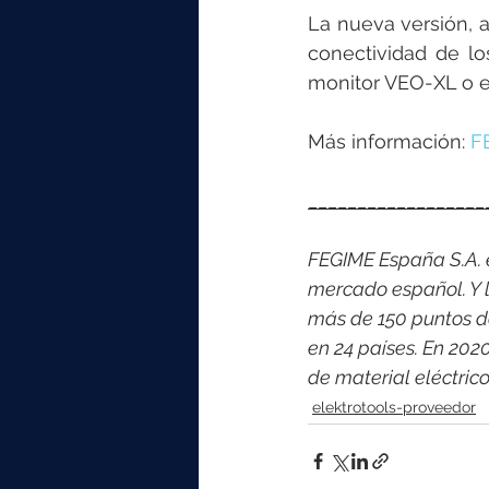
La nueva versión, 
conectividad de l
monitor VEO-XL o el
Más información: 
F
__________________
FEGIME España S.A. es
mercado español. Y l
más de 150 puntos d
en 24 países. En 202
de material eléctri
elektrotools-proveedor