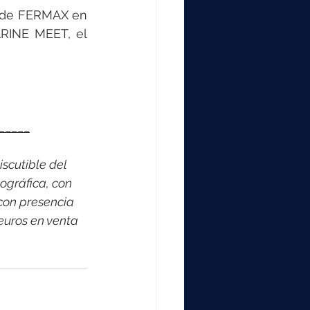
 de FERMAX en 
RINE MEET, el 
_____
scutible del 
ográfica, con 
con presencia 
euros en venta 