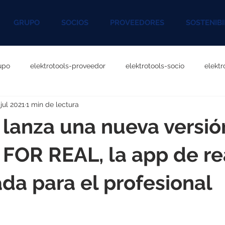
GRUPO
SOCIOS
PROVEEDORES
SOSTENIBI
upo
elektrotools-proveedor
elektrotools-socio
elekt
 jul 2021
1 min de lectura
otools-P060000
elektrotools-P027000
elektrotools-P1020
lanza una nueva versió
rotools-P096000
elektrotools-P041000
elektrotools-P083
FOR REAL, la app de re
a para el profesional
rotools-P046000
elektrotools-P121000
elektrotools-P1180