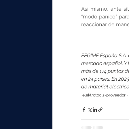
Así mismo, ante si
“modo pánico” para 
reaccionar de maner
__________________
FEGIME España S.A. es
mercado español. Y l
más de 174 puntos d
en 24 países. En 202
de material eléctri
elektrotools-proveedor