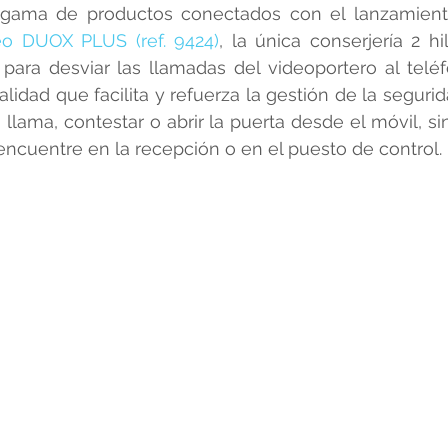
rotools-P086000
elektrotools-P033000
elektrotools-P043
gama de productos conectados con el lanzamient
eo DUOX PLUS (ref. 9424)
, la única conserjería 2 hi
para desviar las llamadas del videoportero al teléf
rotools-P040000
elektrotools-P059000
elektrotools-P00
lidad que facilita y refuerza la gestión de la segurid
llama, contestar o abrir la puerta desde el móvil, si
encuentre en la recepción o en el puesto de control.
rotools-P052000
elektrotools-P01961
elektrotools-P06400
rotools-P046000