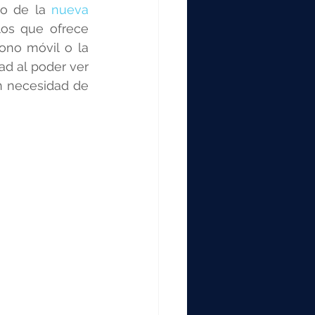
000
o de la 
nueva 
los que ofrece 
ono móvil o la 
2000
ad al poder ver 
n necesidad de 
0