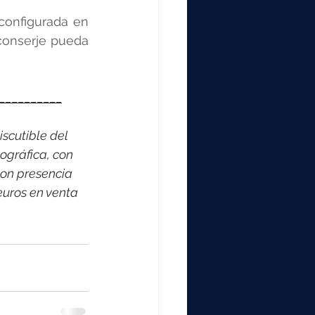
configurada en 
conserje pueda 
__________
scutible del 
ográfica, con 
on presencia 
euros en venta 