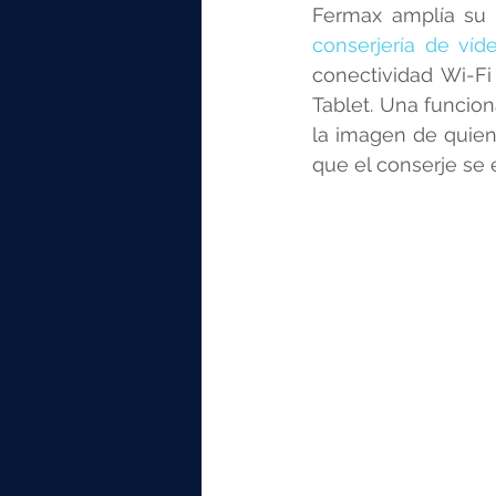
elektrotools-P059000
elekt
Fermax amplía su 
conserjería de víd
conectividad Wi-Fi 
elektrotools-P065000
elekt
Tablet. Una funciona
la imagen de quien 
que el conserje se 
elektrotools-P045000
elekt
elektrotools-P099000
elekt