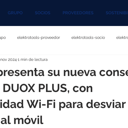
GRUPO
SOCIOS
PROVEEDORES
SOSTENIBI
upo
elektrotools-proveedor
elektrotools-socio
elekt
 nov 2024
1 min de lectura
otools-P060000
elektrotools-P027000
elektrotools-P1020
resenta su nueva conse
rotools-P096000
elektrotools-P041000
elektrotools-P083
o DUOX PLUS, con
idad Wi-Fi para desviar 
rotools-P046000
elektrotools-P121000
elektrotools-P1180
al móvil