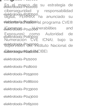
En el marco de su estrategia de 
elektrotools-P102000
ciberseguridad y responsabilidad 
elektrotools-P087000
digital, FERMAX ha anunciado su 
elektrotools-P096000
reciente adhesión al programa CVE® 
(Common Vulnerabilities and 
elektrotools-P041000
Exposures) como Autoridad de 
elektrotools-P083000
Numeración CVE (CNA), bajo la 
elektrotools-P040000
supervisión del Instituto Nacional de 
Ciberseguridad (INCIBE).
elektrotools-P046000
elektrotools-P121000
elektrotools-P118000
elektrotools-P059000
elektrotools-P086000
elektrotools-P033000
elektrotools-P043000
elektrotools-P065000