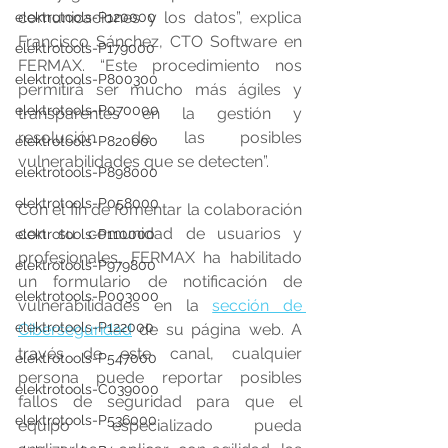
comunicaciones y los datos”, explica 
elektrotools-P120000
Francisco Sánchez, CTO Software en 
elektrotools-P179000
FERMAX. “Este procedimiento nos 
elektrotools-P800300
permitirá ser mucho más ágiles y 
elektrotools-P070000
transparentes en la gestión y 
resolución de las posibles 
elektrotools-P820000
vulnerabilidades que se detecten”.
elektrotools-P898000
elektrotools-P058000
Con el fin de fomentar la colaboración 
con su comunidad de usuarios y 
elektrotools-P110000
profesionales, FERMAX ha habilitado 
elektrotools-P979800
un formulario de notificación de 
elektrotools-P003000
vulnerabilidades en la 
sección de 
elektrotools-P122000
Ciberseguridad
 de su página web. A 
través de este canal, cualquier 
elektrotools-P547000
persona puede reportar posibles 
elektrotools-C039000
fallos de seguridad para que el 
elektrotools-P536000
equipo especializado pueda 