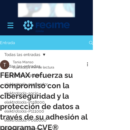
Entrada
Todas las entradas
Tania Manso
Todas las entradas
8 jul 2025
2 min de lectura
FERMAX refuerza su
elektrotools-grupo
compromiso con la
elektrotools-proveedor
elektrotools-socio
ciberseguridad y la
elektrotools-P118000
protección de datos a
elektrotools-P111000
través de su adhesión al
elektrotools-P060000
programa CVE®
elektrotools-P027000