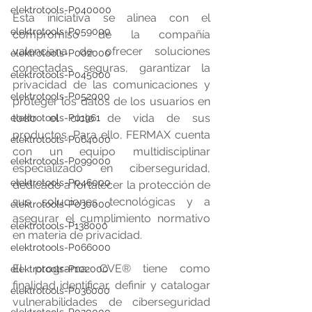
elektrotools-P040000
Esta iniciativa se alinea con el 
elektrotools-P059000
compromiso de la compañía 
valenciana de ofrecer soluciones 
elektrotools-P002000
conectadas seguras, garantizar la 
elektrotools-P045000
privacidad de las comunicaciones y 
elektrotools-P052000
proteger los datos de los usuarios en 
todo el ciclo de vida de sus 
elektrotools-P01961
productos. Para ello, FERMAX cuenta 
elektrotools-P064000
con un equipo multidisciplinar 
elektrotools-P099000
especializado en ciberseguridad, 
elektrotools-P046000
dedicado a fortalecer la protección de 
sus soluciones tecnológicas y a 
elektrotools-P030000
asegurar el cumplimiento normativo 
elektrotools-P138000
en materia de privacidad.
elektrotools-P066000
El programa CVE® tiene como 
elektrotools-P102000
finalidad identificar, definir y catalogar 
elektrotools-P036000
vulnerabilidades de ciberseguridad 