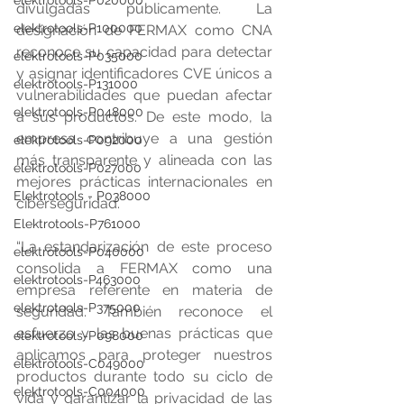
elektrotools-P020000
divulgadas públicamente. La 
elektrotools-P100000
designación de FERMAX como CNA 
reconoce su capacidad para detectar 
elektrotools-P035000
y asignar identificadores CVE únicos a 
elektrotools-P131000
vulnerabilidades que puedan afectar 
elektrotools-P048000
a sus productos. De este modo, la 
empresa contribuye a una gestión 
elektrotools-P092000
más transparente y alineada con las 
elektrotools-P027000
mejores prácticas internacionales en 
Elektrotools - P038000
ciberseguridad.
Elektrotools-P761000
“La estandarización de este proceso 
elektrotools-P040000
consolida a FERMAX como una 
elektrotools-P463000
empresa referente en materia de 
elektrotools-P375000
seguridad. También reconoce el 
esfuerzo y las buenas prácticas que 
elektrotools-P098000
aplicamos para proteger nuestros 
elektrotools-C049000
productos durante todo su ciclo de 
elektrotools-C004000
vida y garantizar la privacidad de las 