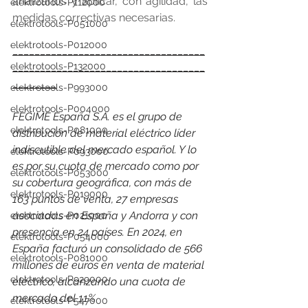
analizarlos y aplicar, con agilidad, las 
elektrotools-P112000
medidas correctivas necesarias.
elektrotools-P051000
elektrotools-P012000
___________________________________
elektrotools-P132000
___________________________________
________
elektrotools-P993000
elektrotools-P004000
FEGIME España S.A. es el grupo de 
elektrotools-P081000
distribución de material eléctrico líder 
indiscutible del mercado español. Y lo 
elektrotools-P093000
es por su cuota de mercado como por 
elektrotools-P053000
su cobertura geográfica, con más de 
elektrotools-P019000
163 puntos de venta, 27 empresas 
asociadas en España y Andorra y con 
elektrotools-P021000
presencia en 24 países. 
En 2024, en 
elektrotools-P054000
España facturó un consolidado de 566 
elektrotools-P081000
millones de euros en venta de material 
elektrotools-P929000
eléctrico, alcanzando una cuota de 
mercado del 11%
elektrotools-P547000