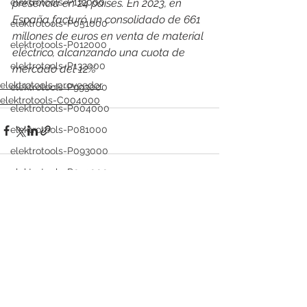
presencia en 24 países. En 2023, en 
elektrotools-P112000
España facturó un consolidado de 661 
elektrotools-P051000
millones de euros en venta de material 
elektrotools-P012000
eléctrico, alcanzando una cuota de 
elektrotools-P132000
mercado del 12%
elektrotools-proveedor
elektrotools-P993000
elektrotools-C004000
elektrotools-P004000
elektrotools-P081000
elektrotools-P093000
elektrotools-P053000
elektrotools-P019000
Ver todo
Entradas recientes
elektrotools-P021000
elektrotools-P054000
elektrotools-P081000
elektrotools-P929000
elektrotools-P547000