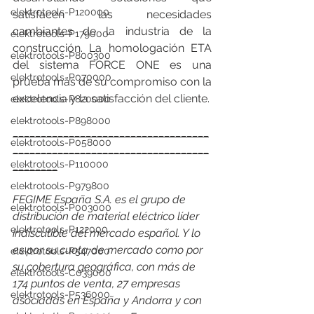
elektrotools-P120000
satisfacen las necesidades 
cambiantes de la industria de la 
elektrotools-P179000
construcción. La homologación ETA 
elektrotools-P800300
del sistema FORCE ONE es una 
elektrotools-P070000
prueba más de su compromiso con la 
excelencia y la satisfacción del cliente.
elektrotools-P820000
elektrotools-P898000
___________________________________
elektrotools-P058000
___________________________________
elektrotools-P110000
________
elektrotools-P979800
FEGIME España S.A. es el grupo de 
elektrotools-P003000
distribución de material eléctrico líder 
elektrotools-P122000
indiscutible del mercado español. Y lo 
es por su cuota de mercado como por 
elektrotools-P547000
su cobertura geográfica, con más de 
elektrotools-C039000
174 puntos de venta, 27 empresas 
elektrotools-P536000
asociadas en España y Andorra y con 