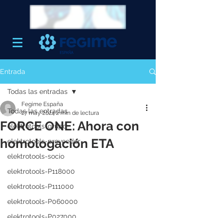
Entrada
Todas las entradas
Fegime España
Todas las entradas
27 may 2024
2 min de lectura
FORCE ONE: Ahora con
elektrotools-grupo
homologación ETA
elektrotools-proveedor
elektrotools-socio
elektrotools-P118000
elektrotools-P111000
elektrotools-P060000
elektrotools-P027000