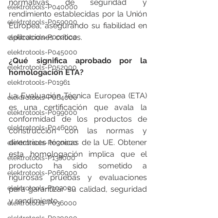
normativas de seguridad y 
elektrotools-P040000
rendimiento establecidas por la Unión 
elektrotools-P059000
Europea, asegurando su fiabilidad en 
aplicaciones críticas. 
elektrotools-P002000
elektrotools-P045000
¿Qué significa aprobado por la 
elektrotools-P052000
homologación ETA?
elektrotools-P01961
La Evaluación Técnica Europea (ETA) 
elektrotools-P064000
es una certificación que avala la 
elektrotools-P099000
conformidad de los productos de 
elektrotools-P046000
construcción con las normas y 
directrices técnicas de la UE. Obtener 
elektrotools-P030000
esta homologación implica que el 
elektrotools-P138000
producto ha sido sometido a 
elektrotools-P066000
rigurosas pruebas y evaluaciones 
elektrotools-P102000
para garantizar su calidad, seguridad 
y rendimiento.
elektrotools-P036000