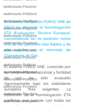
elektrotools-P102000
elektrotools-P087000
elektrotools-P096000
El sistema de fijación FORCE ONE de 
CELO ha obtenido la homologación 
elektrotools-P041000
ETA (Evaluación Técnica Europea), 
elektrotools-P083000
consolidando así su posición como 
elektrotools-P040000
una de las opciones más fiables y de 
alta calidad en el mercado de 
elektrotools-P046000
Clavadoras de Gas.
elektrotools-P121000
elektrotools-P118000
El sistema FORCE ONE, conocido por 
su rendimiento excepcional y facilidad 
elektrotools-P059000
de uso, ha sido evaluado 
elektrotools-P086000
rigurosamente bajo los estándares 
elektrotools-P033000
europeos más exigentes. La 
elektrotools-P043000
obtención de la homologación ETA 
confirma que cumple con todas las 
elektrotools-P065000