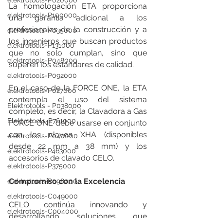
elektrotools-P020000
La homologación ETA proporciona 
elektrotools-P100000
una garantía adicional a los 
profesionales de la construcción y a 
elektrotools-P035000
los ingenieros que buscan productos 
elektrotools-P131000
que no solo cumplan, sino que 
elektrotools-P048000
superen los estándares de calidad.
elektrotools-P092000
En el caso de la FORCE ONE, la ETA 
elektrotools-P027000
contempla el uso del sistema 
Elektrotools - P038000
completo, es decir, la Clavadora a Gas 
Elektrotools-P761000
FORCE ONE debe usarse en conjunto 
con los clavos XHA (disponibles 
elektrotools-P040000
desde 22 mm a 38 mm) y los 
elektrotools-P463000
accesorios de clavado CELO.
elektrotools-P375000
Compromiso con la Excelencia
elektrotools-P098000
elektrotools-C049000
CELO continúa innovando y 
elektrotools-C004000
desarrollando soluciones que 