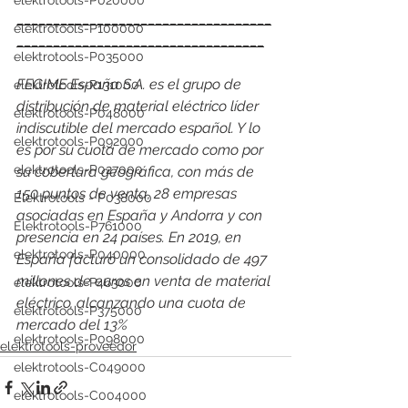
elektrotools-P020000
___________________________________
elektrotools-P100000
__________________________________
elektrotools-P035000
FEGIME España S.A. es el grupo de 
elektrotools-P131000
distribución de material eléctrico líder 
elektrotools-P048000
indiscutible del mercado español. Y lo 
elektrotools-P092000
es por su cuota de mercado como por 
elektrotools-P027000
su cobertura geográfica, con más de 
150 puntos de venta, 28 empresas 
Elektrotools - P038000
asociadas en España y Andorra y con 
Elektrotools-P761000
presencia en 24 países. En 2019, en 
elektrotools-P040000
España facturó un consolidado de 497 
millones de euros en venta de material 
elektrotools-P463000
eléctrico, alcanzando una cuota de 
elektrotools-P375000
mercado del 13%
elektrotools-P098000
elektrotools-proveedor
elektrotools-C049000
elektrotools-C004000