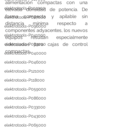
alimentación compactas con una 
elektrotools-P102000
elevada densidad de potencia. De 
forma compacta y apilable sin 
elektrotools-P087000
distancia mínima respecto a 
elektrotools-P096000
componentes adyacentes, los nuevos 
elektrotools-P041000
equipos resultan especialmente 
adecuados para cajas de control 
elektrotools-P083000
compactas.
elektrotools-P040000
elektrotools-P046000
elektrotools-P121000
elektrotools-P118000
elektrotools-P059000
elektrotools-P086000
elektrotools-P033000
elektrotools-P043000
elektrotools-P065000