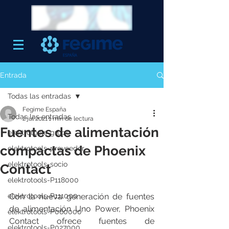
Entrada
Todas las entradas
Fegime España
Todas las entradas
2 jul 2021
1 min de lectura
Fuentes de alimentación
elektrotools-grupo
compactas de Phoenix
elektrotools-proveedor
elektrotools-socio
Contact
elektrotools-P118000
elektrotools-P111000
Con la nueva generación de fuentes 
de alimentación Uno Power, Phoenix 
elektrotools-P060000
Contact ofrece fuentes de 
elektrotools-P027000