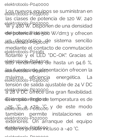
elektrotools-P040000
Los nuevos equipos se suministran en 
elektrotools-P059000
las clases de potencia de 120 W, 240 
elektrotools-P002000
W y 480 W. Disponen de una densidad 
elektrotools-P045000
de potencia de 500 W/dm3 y ofrecen 
un diagnóstico de sistema sencillo 
elektrotools-P052000
mediante el contacto de conmutación 
elektrotools-P01961
flotante y el LED "DC-OK". Gracias al 
elektrotools-P064000
alto rendimiento de hasta un 94,6 %, 
las fuentes de alimentación ofrecen la 
elektrotools-P099000
máxima eficiencia energética. La 
elektrotools-P046000
tensión de salida ajustable de 24 V DC 
elektrotools-P030000
a 28 V DC ofrece una gran flexibilidad. 
El amplio rango de temperatura es de 
elektrotools-P138000
-25 °C a +70 °C y de este modo 
elektrotools-P066000
también permite instalaciones en 
elektrotools-P102000
exteriores. Un arranque del equipo 
elektrotools-P036000
fiable es posible incluso a -40 °C.