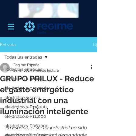
Entrada
Todas las entradas
Fegime España
Todas las entradas
2 mar 2023
3 min de lectura
GRUPO PRILUX - Reduce
elektrotools-grupo
el gasto energético
elektrotools-proveedor
elektrotools-socio
industrial con una
elektrotools-P118000
iluminación inteligente
elektrotools-P111000
elektrotools-P060000
En España, el sector industrial ha sido 
considerado el principal demandante 
elektrotools-P027000