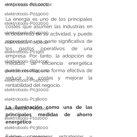
empresas del sector.
elektrotools-P040000
elektrotools-P059000
La energía es uno de los principales 
elektrotools-P002000
costes que asumen las industrias en 
elektrotools-P045000
el desarrollo de su actividad, y puede 
representar una parte significativa de 
elektrotools-P052000
los gastos operativos de una 
elektrotools-P01961
empresa. Por tanto, la adopción de 
elektrotools-P064000
medidas de eficiencia energética 
puede resultar una forma efectiva de 
elektrotools-P099000
reducir los costes y mejorar la 
elektrotools-P046000
rentabilidad del negocio.
elektrotools-P030000
elektrotools-P138000
La iluminación como una de las 
elektrotools-P066000
principales medidas de ahorro 
elektrotools-P102000
energético
elektrotools-P036000
Existen numerosas estrategias y 