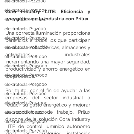
elektrotools-P112000
elektrotools-P051000
Cora Industry LITE: Eficiencia y 
energética en la industria con Prilux
elektrotools-P012000
elektrotools-P132000
Una correcta iluminación proporciona 
elektrotools-P993000
beneficios a todos los que participan 
en el desarrollo fábricas, almacenes y 
elektrotools-P004000
actividades industriales 
elektrotools-P081000
incrementando una mayor seguridad, 
elektrotools-P093000
productividad y ahorro energético en 
elektrotools-P053000
los procesos.
elektrotools-P019000
Por tanto, con el fin de ayudar a las 
elektrotools-P021000
empresas del sector industrial a 
elektrotools-P054000
reducir su gasto energético y mejorar 
las condiciones de trabajo, Prilux 
elektrotools-P081000
dispone de la solución Cora Industry 
elektrotools-P929000
LITE de control lumínico autónomo 
elektrotools-P547000
ideal para cualquier instalación 