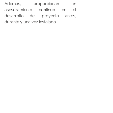
Además, proporcionan un 
asesoramiento continuo en el 
desarrollo del proyecto antes, 
durante y una vez instalado.
___________________________________
___________________________________
__________
FEGIME España S.A. es el grupo de 
distribución de material eléctrico líder 
indiscutible del mercado español. Y lo 
es por su cuota de mercado como por 
su cobertura geográfica, con más de 
168 puntos de venta, 26 empresas 
asociadas en España y Andorra y con 
presencia en 24 países. En 2022, en 
España facturó un consolidado de 664 