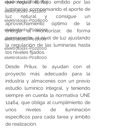
que regula el flujo emitido por las 
elektrotools-P085000
luminarias compensando el aporte de 
elektrotools-P522200
luz natural y consigue un 
elektrotools-P008000
aprovechamiento óptimo de la 
elektrotools-P929000
energía al monitorizar, de forma 
permanente, el nivel de luz ajustando 
elektrotools-P017000
la regulación de las luminarias hasta 
elektrotools-P022000
los niveles fijados.
elektrotools-P018000
Desde Prilux, te ayudan con el 
proyecto más adecuado para la 
industria y almacenes con un previo 
estudio lumínico integral, y teniendo 
siempre en cuenta la normativa UNE 
12464, que obliga al cumplimiento de 
unos niveles de iluminación 
específicos para cada tarea y ámbito 
de realización.