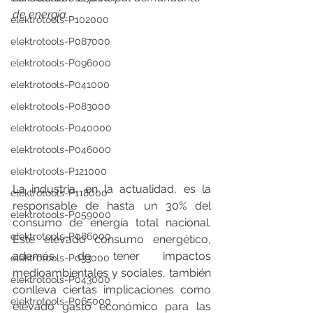
de energía.
elektrotools-P102000
elektrotools-P087000
elektrotools-P096000
elektrotools-P041000
elektrotools-P083000
elektrotools-P040000
elektrotools-P046000
elektrotools-P121000
La industria, en la actualidad, es la 
elektrotools-P118000
responsable de hasta un 30% del 
elektrotools-P059000
consumo de energía total nacional. 
elektrotools-P086000
Este elevado consumo energético, 
además de tener impactos 
elektrotools-P033000
medioambientales y sociales, también 
elektrotools-P043000
conlleva ciertas implicaciones como 
elektrotools-P065000
elevado gasto económico para las 