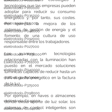
elektrotools-P020000
tecnologías que las empresas pueden 
elektrotools-P100000
adoptar para reducir su consumo 
elektrotools-P035000
energético y, por tanto, sus costes. 
Por ejemplo, la mejora de los 
elektrotools-P131000
sistemas de gestión de energía y el 
elektrotools-P048000
fomento de una cultura de uso 
elektrotools-P092000
responsable entre los trabajadores.
elektrotools-P027000
Los avances en tecnologías 
Elektrotools - P038000
relacionadas con la iluminación han 
Elektrotools-P761000
puesto en el mercado soluciones 
elektrotools-P040000
lumínicas capaces de reducir hasta un 
70% el gasto energético en la factura 
elektrotools-P463000
de la luz.
elektrotools-P375000
elektrotools-P098000
Por ejemplo, en naves o almacenes 
elektrotools-C049000
donde exista aporte de luz solar, los 
sistemas de control inteligentes son 
elektrotools-C004000