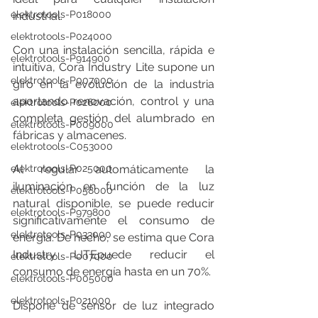
elektrotools-P018000
industrial.
elektrotools-P024000
Con una instalación sencilla, rápida e 
elektrotools-P914900
intuitiva, Cora Industry Lite supone un 
elektrotools-P007000
giro en la evolución de la industria 
aportando renovación, control y una 
elektrotools-P026000
completa gestión del alumbrado en 
elektrotools-P009000
fábricas y almacenes.
elektrotools-C053000
Al regular automáticamente la 
elektrotools-P025000
iluminación en función de la luz 
elektrotools-P058000
natural disponible, se puede reducir 
elektrotools-P979800
significativamente el consumo de 
elektrotools-P033000
energía. De hecho, se estima que Cora 
Industry LITEpuede reducir el 
elektrotools-P007000
consumo de energía hasta en un 70%.
elektrotools-P005000
elektrotools-P021000
Dispone de sensor de luz integrado 