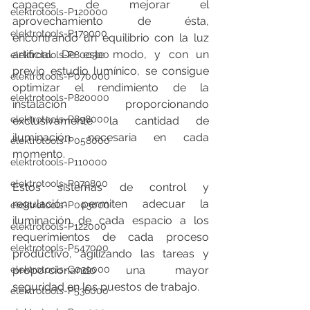
capaces de mejorar el 
elektrotools-P120000
aprovechamiento de ésta, 
elektrotools-P179000
encontrando un equilibrio con la luz 
artificial. De este modo, y con un 
elektrotools-P800300
previo estudio lumínico, se consigue 
elektrotools-P070000
optimizar el rendimiento de la 
elektrotools-P820000
instalación proporcionando 
elektrotools-P898000
exclusivamente la cantidad de 
iluminación necesaria en cada 
elektrotools-P058000
momento.
elektrotools-P110000
elektrotools-P979800
Estos sistemas de control y 
regulación permiten adecuar la 
elektrotools-P003000
iluminación de cada espacio a los 
elektrotools-P122000
requerimientos de cada proceso 
elektrotools-P547000
productivo, agilizando las tareas y 
proporcionando una mayor 
elektrotools-C039000
seguridad en los puestos de trabajo.
elektrotools-P536000