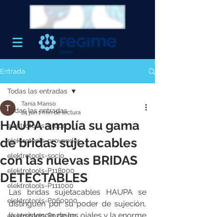
Entrada
Todas las entradas
Tania Manso
Todas las entradas
24 jun
1 min de lectura
HAUPA amplía su gama
elektrotools-grupo
de bridas sujetacables
elektrotools-proveedor
elektrotools-socio
con las nuevas BRIDAS
elektrotools-P118000
DETECTABLES
elektrotools-P111000
Las bridas sujetacables HAUPA se 
elektrotools-P060000
distinguen por su poder de sujeción, 
la resistencia de los ojales y la enorme 
elektrotools-P027000