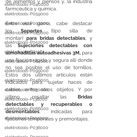
de alimentos y piensos y, la industria 
elektrotools-P040000
farmcéutica y química.
elektrotools-P059000
Entre esta gama, cabe destacar 
elektrotools-P002000
los
 Soportes
 (tipo silla de 
elektrotools-P045000
montar)
 para bridas detectables
, y 
elektrotools-P052000
las 
Sujeciones detectables con 
elektrotools-P01961
almohadillas autoadhesivas 3M,
 para 
una fijación rápida y segura allí donde 
elektrotools-P064000
no sea posible el uso de tornillos. 
elektrotools-P099000
Estos dos últimos artículos están 
elektrotools-P046000
indicados para sujetar haces de 
cables, entre otros objetos. Y por 
elektrotools-P030000
último, resaltar las
 Bridas 
elektrotools-P138000
detectables y recuperables o 
elektrotools-P066000
desmontables
, indicadas para 
elektrotools-P102000
fijaciones temporales y premontajes.
elektrotools-P036000