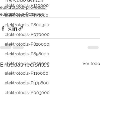
elektrotools-P120000
elektrotools-proveedor
elektrotools-P025000
elektrotools-P179000
elektrotools-P800300
elektrotools-P070000
elektrotools-P820000
elektrotools-P898000
elektrotools-P058000
Ver todo
Entradas recientes
elektrotools-P110000
elektrotools-P979800
elektrotools-P003000
elektrotools-P122000
elektrotools-P547000
elektrotools-C039000
elektrotools-P536000