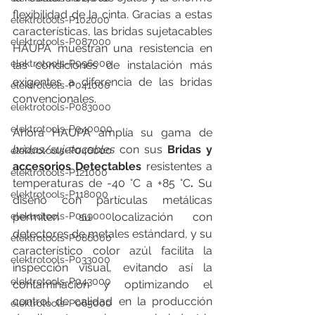
flexibilidad de la cinta. Gracias a estas 
elektrotools-P102000
características, las bridas sujetacables 
elektrotools-P087000
HAUPA muestran una resistencia en 
elektrotools-P096000
las condiciones de instalación más 
exigentes a diferencia de las bridas 
elektrotools-P041000
convencionales.
elektrotools-P083000
elektrotools-P040000
Ahora HAUPA amplía su gama de 
bridas/sujetacables
 con sus 
Bridas y 
elektrotools-P046000
accesorios Detectables 
resistentes a 
elektrotools-P121000
temperaturas de -40 °C a +85 °C
. 
Su 
elektrotools-P118000
diseño con partículas metálicas 
elektrotools-P059000
permiten su localización con 
detectores de metales estándard, y su 
elektrotools-P086000
característico color azúl facilita la 
elektrotools-P033000
inspección visual, evitando así la 
elektrotools-P043000
contaminación y optimizando el 
control de calidad en la producción 
elektrotools-P065000