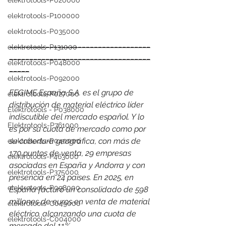
elektrotools-P020000
elektrotools-P100000
elektrotools-P035000
___________________________________
elektrotools-P131000
___________________________________
elektrotools-P048000
_____
elektrotools-P092000
FEGIME España S.A. es el grupo de 
elektrotools-P027000
distribución de material eléctrico líder 
Elektrotools - P038000
indiscutible del mercado español. Y lo 
Elektrotools-P761000
es por su cuota de mercado como por 
su cobertura geográfica, con más de 
elektrotools-P040000
170 puntos de venta, 29 empresas 
elektrotools-P463000
asociadas en España y Andorra y con 
elektrotools-P375000
presencia en 24 países. 
En 2025, en 
elektrotools-P098000
España facturó un consolidado de 598 
millones de euros en venta de material 
elektrotools-C049000
eléctrico, alcanzando una cuota de 
elektrotools-C004000
mercado del 11%