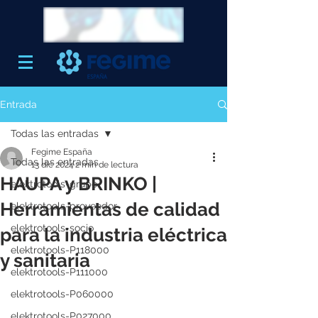
Entrada
Todas las entradas
Fegime España
Todas las entradas
13 dic 2024
2 min de lectura
HAUPA y BRINKO |
elektrotools-grupo
Herramientas de calidad
elektrotools-proveedor
elektrotools-socio
para la industria eléctrica
elektrotools-P118000
y sanitaria
elektrotools-P111000
elektrotools-P060000
elektrotools-P027000