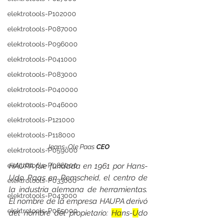
elektrotools-P102000
elektrotools-P087000
elektrotools-P096000
elektrotools-P041000
elektrotools-P083000
elektrotools-P040000
elektrotools-P046000
elektrotools-P121000
elektrotools-P118000
Jeans-Ole Paas 
CEO
elektrotools-P059000
HAUPA fue fundada en 1961 por Hans-
elektrotools-P086000
Udo Paas en Remscheid, el centro de 
elektrotools-P033000
la industria alemana de herramientas. 
elektrotools-P043000
El nombre de la empresa HAUPA derivó 
elektrotools-P065000
del nombre del propietario: 
Ha
ns-
U
do 