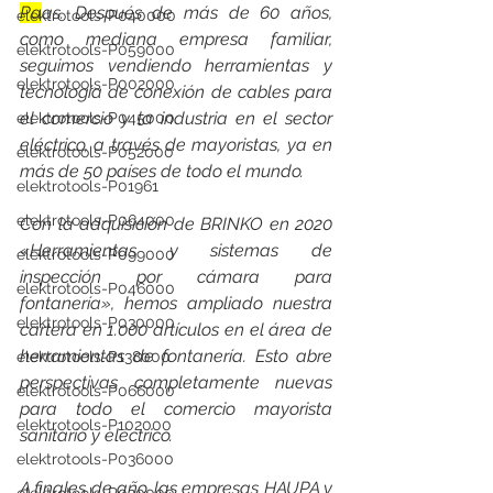
Pa
as. Después de más de 60 años, 
elektrotools-P040000
como mediana empresa familiar, 
elektrotools-P059000
seguimos vendiendo herramientas y 
elektrotools-P002000
tecnología de conexión de cables para 
el comercio y la industria en el sector 
elektrotools-P045000
eléctrico, a través de mayoristas, ya en 
elektrotools-P052000
más de 50 países de todo el mundo.
elektrotools-P01961
elektrotools-P064000
Con la adquisición de BRINKO en 2020 
«Herramientas y sistemas de 
elektrotools-P099000
inspección por cámara para 
elektrotools-P046000
fontanería», hemos ampliado nuestra 
elektrotools-P030000
cartera en 1.000 artículos en el área de 
herramientas de fontanería. Esto abre 
elektrotools-P138000
perspectivas completamente nuevas 
elektrotools-P066000
para todo el comercio mayorista 
elektrotools-P102000
sanitario y eléctrico.
elektrotools-P036000
A finales de año, las empresas HAUPA y 