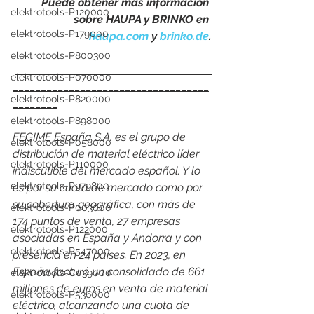
Puede obtener más información 
elektrotools-P120000
sobre HAUPA y BRINKO en 
elektrotools-P179000
haupa.com
 y 
brinko.de
.
elektrotools-P800300
___________________________________
elektrotools-P070000
___________________________________
elektrotools-P820000
________
elektrotools-P898000
FEGIME España S.A. es el grupo de 
elektrotools-P058000
distribución de material eléctrico líder 
elektrotools-P110000
indiscutible del mercado español. Y lo 
elektrotools-P979800
es por su cuota de mercado como por 
su cobertura geográfica, con más de 
elektrotools-P003000
174 puntos de venta, 27 empresas 
elektrotools-P122000
asociadas en España y Andorra y con 
elektrotools-P547000
presencia en 24 países. En 2023, en 
España facturó un consolidado de 661 
elektrotools-C039000
millones de euros en venta de material 
elektrotools-P536000
eléctrico, alcanzando una cuota de 