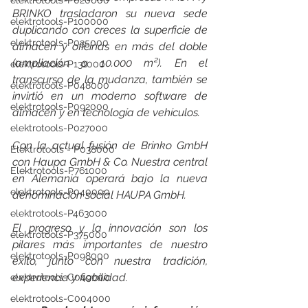
elektrotools-P020000
BRINKO trasladaron su nueva sede 
elektrotools-P100000
duplicando con creces la superficie de 
elektrotools-P035000
almacén y oficinas en más del doble 
(ampliación a 10.000 m²). En el 
elektrotools-P131000
transcurso de la mudanza, también se 
elektrotools-P048000
invirtió en un moderno software de 
elektrotools-P092000
almacén y en tecnología de vehículos.
elektrotools-P027000
Con la actual fusión de Brinko GmbH 
Elektrotools - P038000
con Haupa GmbH & Co. Nuestra central 
Elektrotools-P761000
en Alemania operará bajo la nueva 
elektrotools-P040000
denominación social HAUPA GmbH.
elektrotools-P463000
El progreso y la innovación son los 
elektrotools-P375000
pilares más importantes de nuestro 
elektrotools-P098000
éxito, junto con nuestra tradición, 
experiencia y fiabilidad.
elektrotools-C049000
elektrotools-C004000