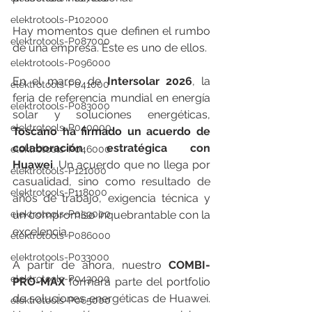
elektrotools-P102000
Hay momentos que definen el rumbo 
elektrotools-P087000
de una empresa. Este es uno de ellos.
elektrotools-P096000
En el marco de 
Intersolar 2026
, la 
elektrotools-P041000
feria de referencia mundial en energía 
elektrotools-P083000
solar y soluciones energéticas, 
elektrotools-P040000
Toscano ha firmado un acuerdo de 
colaboración estratégica con 
elektrotools-P046000
Huawei
. Un acuerdo que no llega por 
elektrotools-P121000
casualidad, sino como resultado de 
elektrotools-P118000
años de trabajo, exigencia técnica y 
elektrotools-P059000
un compromiso inquebrantable con la 
excelencia.
elektrotools-P086000
elektrotools-P033000
A partir de ahora, nuestro 
COMBI-
elektrotools-P043000
PRO-MAX
 formará parte del portfolio 
de soluciones energéticas de Huawei. 
elektrotools-P065000