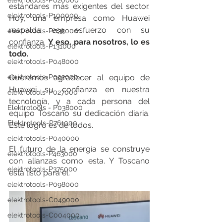
elektrotools-P020000
estándares más exigentes del sector. 
elektrotools-P100000
Hoy, una empresa como Huawei 
respalda ese esfuerzo con su 
elektrotools-P035000
confianza. 
Y eso, para nosotros, lo es 
elektrotools-P131000
todo.
elektrotools-P048000
elektrotools-P092000
Queremos agradecer al equipo de 
Huawei su confianza en nuestra 
elektrotools-P027000
tecnología, y a cada persona del 
Elektrotools - P038000
equipo Toscano su dedicación diaria. 
Elektrotools-P761000
Este logro es de todos.
elektrotools-P040000
El futuro de la energía se construye 
elektrotools-P463000
con alianzas como esta. Y Toscano 
elektrotools-P375000
está listo para él.
elektrotools-P098000
elektrotools-C049000
elektrotools-C004000