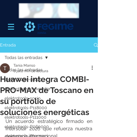
Entrada
Todas las entradas
Tania Manso
Todas las entradas
8 jul
2 min de lectura
Huawei integra COMBI-
elektrotools-grupo
PRO-MAX de Toscano en
elektrotools-proveedor
elektrotools-socio
su portfolio de
elektrotools-P118000
soluciones energéticas
elektrotools-P111000
Un acuerdo estratégico firmado en 
elektrotools-P060000
Intersolar 2026 que refuerza nuestra 
presencia internacional.
elektrotools-P027000