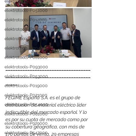
elektrotools-P112000
elektrotools-P051000
elektrotools-P012000
elektrotools-P132000
elektrotools-P993000
elektrotools-P004000
elektrotools-P081000
elektrotools-P093000
___________________________________
___________________________________
elektrotools-P053000
_____
elektrotools-P019000
elektrotools-P021000
FEGIME España S.A. es el grupo de 
elektrotools-P054000
distribución de material eléctrico líder 
indiscutible del mercado español. Y lo 
elektrotools-P081000
es por su cuota de mercado como por 
elektrotools-P929000
su cobertura geográfica, con más de 
elektrotools-P547000
170 puntos de venta, 29 empresas 