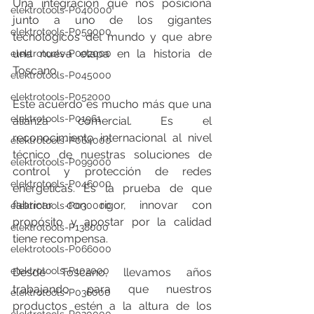
Una integración que nos posiciona 
elektrotools-P040000
junto a uno de los gigantes 
elektrotools-P059000
tecnológicos del mundo y que abre 
una nueva etapa en la historia de 
elektrotools-P002000
Toscano.
elektrotools-P045000
elektrotools-P052000
Este acuerdo es mucho más que una 
elektrotools-P01961
alianza comercial. Es el 
reconocimiento internacional al nivel 
elektrotools-P064000
técnico de nuestras soluciones de 
elektrotools-P099000
control y protección de redes 
elektrotools-P046000
energéticas. Es la prueba de que 
fabricar con rigor, innovar con 
elektrotools-P030000
propósito y apostar por la calidad 
elektrotools-P138000
tiene recompensa.
elektrotools-P066000
elektrotools-P102000
Desde Toscano, llevamos años 
trabajando para que nuestros 
elektrotools-P036000
productos estén a la altura de los 