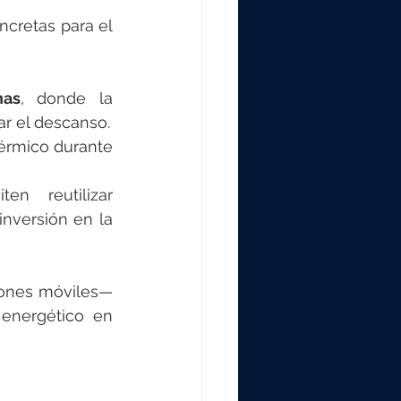
cretas para el 
nas
, donde la 
r el descanso.
térmico durante 
n reutilizar 
nversión en la 
ones móviles— 
 energético en 