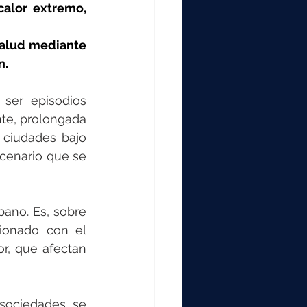
000
alor extremo, 
salud mediante 
2000
n.
ser episodios 
0
te, prolongada 
 ciudades bajo 
cenario que se 
ano. Es, sobre 
ionado con el 
r, que afectan 
sociedades se 