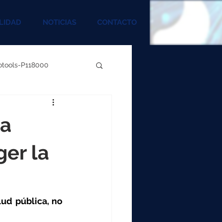
LIDAD
NOTICIAS
CONTACTO
rotools-P118000
00
ra
000
ger la
00
ud pública, no 