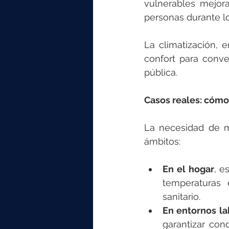
vulnerables mejora
personas durante lo
La climatización, 
confort para conve
pública.
Casos reales: cómo 
La necesidad de ma
ámbitos:
En el hogar
, e
temperaturas 
sanitario.
En entornos la
garantizar con