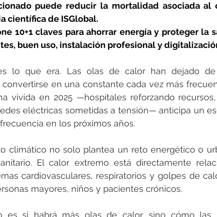
rotools-P086000
elektrotools-P033000
elektrotools-P043
cionado puede reducir la mortalidad asociada al c
 científica de ISGlobal.
ne 10+1 claves para ahorrar energía y proteger la 
rotools-P040000
elektrotools-P059000
elektrotools-P00
tes, buen uso, instalación profesional y digitalizació
s lo que era. Las olas de calor han dejado de 
rotools-P052000
elektrotools-P01961
elektrotools-P06400
 convertirse en una constante cada vez más frecuen
na vivida en 2025 —hospitales reforzando recursos,
edes eléctricas sometidas a tensión— anticipa un es
rotools-P046000
frecuencia en los próximos años.
 climático no solo plantea un reto energético o urb
anitario. El calor extremo está directamente relac
as cardiovasculares, respiratorios y golpes de calo
rsonas mayores, niños y pacientes crónicos.
 es si habrá más olas de calor, sino cómo las 