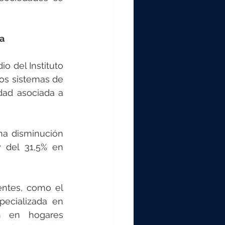
ca
o del Instituto 
os sistemas de 
dad asociada a 
na disminución 
 del 31,5% en 
entes, como el 
ecializada en 
n en hogares 