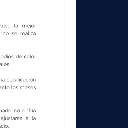
uso la mejor 
no se realiza 
dios de calor 
les:
a clasificación 
ante los meses 
ado no enfría 
justarse a la 
cio.