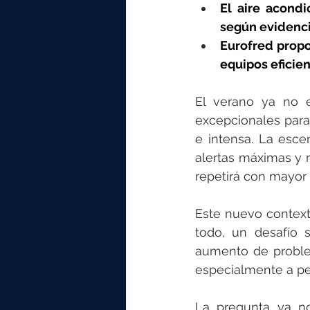
elektrotools-P059000
elekt
El aire acondi
según evidencia
Eurofred propo
elektrotools-P065000
elekt
equipos eficien
El verano ya no e
elektrotools-P045000
elekt
excepcionales para
e intensa. La esce
alertas máximas y r
elektrotools-P099000
elekt
repetirá con mayor 
Este nuevo contexto
todo, un desafío s
aumento de problem
especialmente a pe
La pregunta ya no