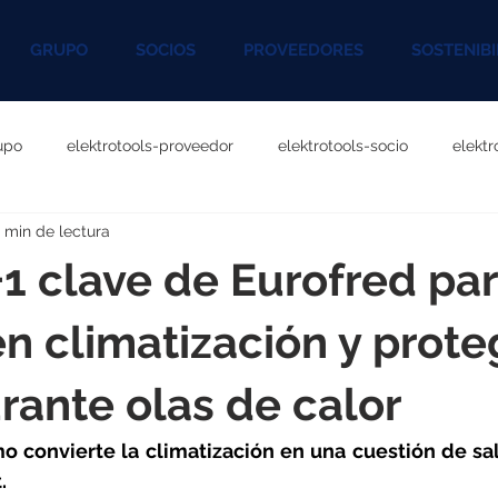
GRUPO
SOCIOS
PROVEEDORES
SOSTENIBI
upo
elektrotools-proveedor
elektrotools-socio
elekt
 min de lectura
otools-P060000
elektrotools-P027000
elektrotools-P1020
 clave de Eurofred pa
rotools-P096000
elektrotools-P041000
elektrotools-P083
en climatización y prote
rante olas de calor
rotools-P046000
elektrotools-P121000
elektrotools-P1180
mo convierte la climatización en una cuestión de sal
.