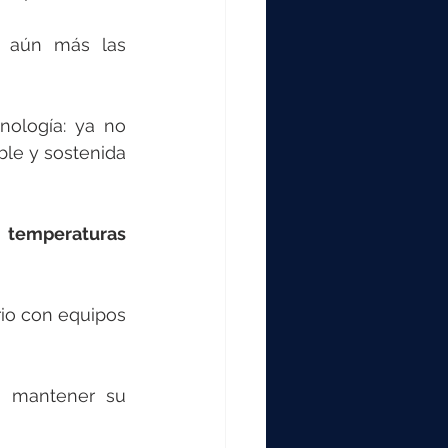
a aún más las 
ología: ya no 
ble y sostenida 
 temperaturas 
io con equipos 
a mantener su 