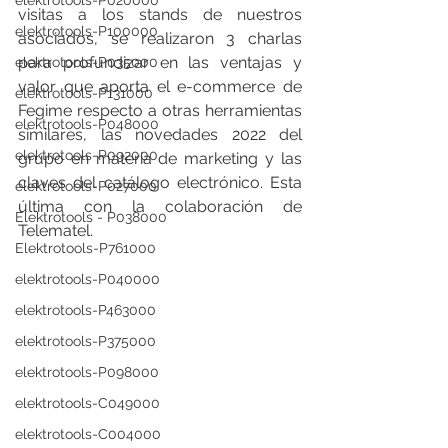
elektrotools-P020000
visitas a los stands de nuestros 
elektrotools-P100000
asociados, se realizaron 3 charlas 
para profundizar en las ventajas y 
elektrotools-P035000
valor que aporta el e-commerce de 
elektrotools-P131000
Fegime respecto a otras herramientas 
elektrotools-P048000
similares, las novedades 2022 del 
elektrotools-P092000
grupo en materia de marketing y las 
claves del catálogo electrónico. Esta 
elektrotools-P027000
última con la colaboración de 
Elektrotools - P038000
Telematel. 
Elektrotools-P761000
elektrotools-P040000
elektrotools-P463000
elektrotools-P375000
elektrotools-P098000
elektrotools-C049000
elektrotools-C004000