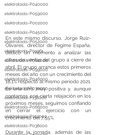
elektrotools-P040000
elektrotools-P059000
elektrotools-P002000
elektrotools-P045000
En este mismo discurso, Jorge Ruiz-
elektrotools-P052000
Olivares, director de Fegime España, 
elektrotools-P01961
dedicó un momento a analizar las 
cifras de ventas del grupo a cierre de 
elektrotools-P064000
abril. El grupo arranca estos primeros 
elektrotools-P099000
meses del año con un crecimiento del 
elektrotools-P046000
18,1% respecto al mismo periodo 2021. 
elektrotools-P030000
Es una cifra muy positiva y, aunque 
contamos con cierta relajación en los 
elektrotools-P138000
próximos meses, seguimos confiando 
elektrotools-P066000
en cerrar el ejercicio con un 
elektrotools-P102000
crecimiento del 7,55%. 
elektrotools-P036000
Durante la jornada, además de las 