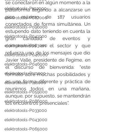
se conectaron en algún momento a la 
elektrotools-P102000
plataforma llegando a alcanzarse un 
pico máximo de 187 usuarios 
elektrotools-P087000
conectados de forma simultánea. Un 
elektrotools-P096000
estupendo dato teniendo en cuenta la 
elektrotools-P041000
gran cantidad de eventos y 
compromisos en el sector y que 
elektrotools-P083000
refuerza uno de los mensajes que dio 
elektrotools-P040000
Javier Valle, presidente de Fegime, en 
elektrotools-P046000
el discurso de bienvenida: “este 
elektrotools-P121000
formato abre muchas posibilidades y 
es una forma diferente y práctica de 
elektrotools-P118000
reunirnos todos en una mañana, 
elektrotools-P059000
aunque, por supuesto, se mantendrán 
elektrotools-P086000
los encuentros presenciales”. 
elektrotools-P033000
elektrotools-P043000
elektrotools-P065000