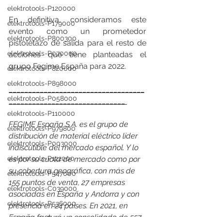
elektrotools-P120000
En definitiva, consideramos este 
elektrotools-P179000
evento como un prometedor 
elektrotools-P800300
pistoletazo de salida para el resto de 
elektrotools-P070000
acciones que tiene planteadas el 
grupo Fegime España para 2022. 
elektrotools-P820000
elektrotools-P898000
___________________________________
elektrotools-P058000
______________________________ 
elektrotools-P110000
FEGIME España S.A. es el grupo de 
elektrotools-P979800
distribución de material eléctrico líder 
elektrotools-P003000
indiscutible del mercado español. Y lo 
elektrotools-P122000
es por su cuota de mercado como por 
su cobertura geográfica, con más de 
elektrotools-P547000
155 puntos de venta, 27 empresas 
elektrotools-C039000
asociadas en España y Andorra y con 
elektrotools-P536000
presencia en 24 países. En 2021, en 