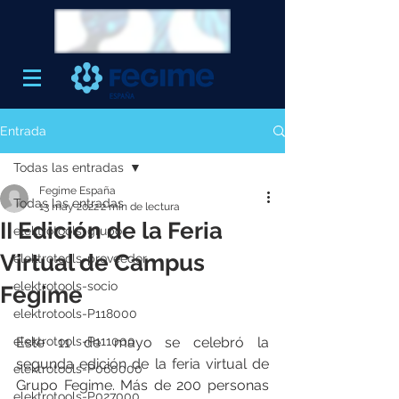
Entrada
Todas las entradas
Fegime España
Todas las entradas
13 may 2022
2 min de lectura
II Edición de la Feria
elektrotools-grupo
Virtual de Campus
elektrotools-proveedor
elektrotools-socio
Fegime
elektrotools-P118000
elektrotools-P111000
Este 11 de mayo se celebró la 
segunda edición de la feria virtual de 
elektrotools-P060000
Grupo Fegime. Más de 200 personas 
elektrotools-P027000