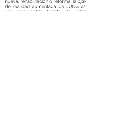
nueva, rehabilitación o reforma, la 
app
de realidad aumentada de JUNG es 
una inapreciable 
fuente de valor 
añadido.
 Entre otras razones, porque 
AR-Studio facilita y mejora el proceso 
de selección de productos, reduce la 
posibilidad de errores en la 
instalación, y permite la implicación 
del propio cliente final en el proceso 
de toma de decisiones de la obra.
___________________________________
__________________________________ 
FEGIME España S.A. es el grupo de 
distribución de material eléctrico líder 
indiscutible del mercado español. Y lo 
es por su cuota de mercado como por 
su cobertura geográfica, con más de 
155 puntos de venta, 27 empresas 
asociadas en España y Andorra y con 