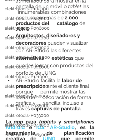
aumentada para mostrar en la 
pantalla de un móvil o 
tablet 
las    
elektrotools-P102000
  innumerables combinaciones 
posibles con más de 
2.000 
elektrotools-P087000
productos del      catálogo 
de 
elektrotools-P096000
JUNG
Arquitectos, diseñadores y      
elektrotools-P041000
decoradores
 pueden visualizar 
elektrotools-P083000
con AR-Studio las diferentes 
elektrotools-P040000
alternativas      estéticas
 que 
pueden lograr con productos del 
elektrotools-P046000
porfolio de JUNG
elektrotools-P121000
AR-Studio facilita la 
labor de 
prescripción
 ante el cliente final 
elektrotools-P118000
porque      permite mostrar las 
elektrotools-P059000
ideas de      decoración de forma 
gráfica y      sencilla, incluso a 
elektrotools-P086000
través 
capturas de pantalla
elektrotools-P033000
La 
app
 para 
tablets 
y 
smartphones 
elektrotools-P043000
Android
 e 
iOS
, 
AR-Studio
, es la 
herramienta de planificación 
elektrotools-P065000
creativa de 
JUNG
 que permite 