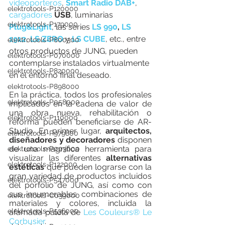
videoporteros
, 
Smart Radio DAB+
, 
elektrotools-P120000
cargadores 
US
B
, luminarias 
elektrotools-P179000
Plug&Light
, las series 
LS 990
, 
LS 
1912
, 
LS ZERO
 y 
LS CUBE
, etc., entre 
elektrotools-P800300
otros productos de JUNG, pueden 
elektrotools-P070000
contemplarse instalados virtualmente 
elektrotools-P820000
en el entorno final deseado.
elektrotools-P898000
En la práctica, todos los profesionales 
elektrotools-P058000
implicados en la cadena de valor de 
una obra nueva, rehabilitación o 
elektrotools-P110000
reforma pueden beneficiarse de AR-
Studio. En primer lugar, 
arquitectos, 
elektrotools-P979800
diseñadores y decoradores
 disponen 
de una magnífica herramienta para 
elektrotools-P003000
visualizar las diferentes 
alternativas 
elektrotools-P122000
estéticas
 que pueden lograrse con la 
gran variedad de productos incluidos 
elektrotools-P547000
del porfolio de JUNG, así como con 
sus innumerables combinaciones de 
elektrotools-C039000
materiales y colores, incluida la 
elektrotools-P536000
afamada paleta de 
Les Couleurs® Le 
Corbusier
.