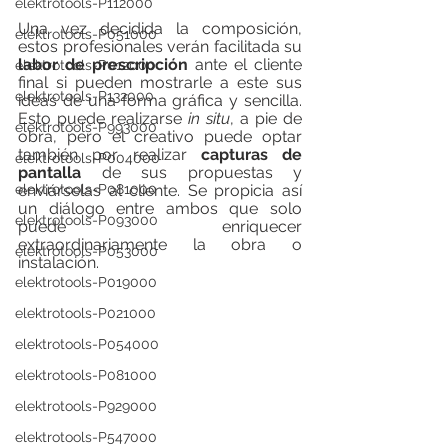
elektrotools-P112000
Una vez decidida la composición, 
elektrotools-P051000
estos profesionales verán facilitada su 
labor de prescripción
 ante el cliente 
elektrotools-P012000
final si pueden mostrarle a este sus 
elektrotools-P132000
ideas de una forma gráfica y sencilla. 
Esto puede realizarse 
in situ
, a pie de 
elektrotools-P993000
obra, pero el creativo puede optar 
también por realizar 
capturas de 
elektrotools-P004000
pantalla
 de sus propuestas y 
elektrotools-P081000
enviárselas al cliente. Se propicia así 
un diálogo entre ambos que solo 
elektrotools-P093000
puede enriquecer 
extraordinariamente la obra o 
elektrotools-P053000
instalación. 
elektrotools-P019000
elektrotools-P021000
elektrotools-P054000
elektrotools-P081000
elektrotools-P929000
elektrotools-P547000