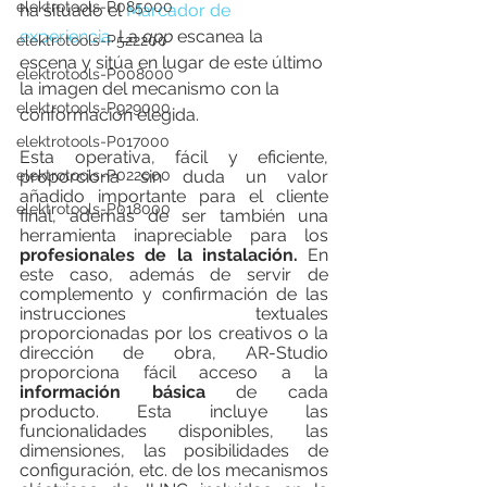
elektrotools-P085000
ha situado el 
Marcador de 
experiencia
. La 
app
 escanea la 
elektrotools-P522200
escena y sitúa en lugar de este último 
elektrotools-P008000
la imagen del mecanismo con la 
elektrotools-P929000
conformación elegida.
elektrotools-P017000
Esta operativa, fácil y eficiente, 
proporciona sin duda un valor 
elektrotools-P022000
añadido importante para el cliente 
elektrotools-P018000
final, además de ser también una 
herramienta inapreciable para los 
profesionales de la instalación.
 En 
este caso, además de servir de 
complemento y confirmación de las 
instrucciones textuales 
proporcionadas por los creativos o la 
dirección de obra, AR-Studio 
proporciona fácil acceso a la 
información básica
 de cada 
producto. Esta incluye las 
funcionalidades disponibles, las 
dimensiones, las posibilidades de 
configuración, etc. de los mecanismos 