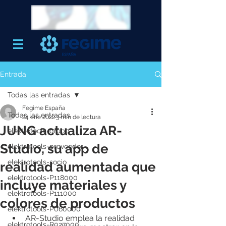
Entrada
Todas las entradas
Fegime España
Todas las entradas
24 ene 2022
3 min de lectura
JUNG actualiza AR-
elektrotools-grupo
Studio, su app de
elektrotools-proveedor
elektrotools-socio
realidad aumentada que
elektrotools-P118000
incluye materiales y
elektrotools-P111000
colores de productos
elektrotools-P060000
AR-Studio emplea la realidad      
elektrotools-P027000