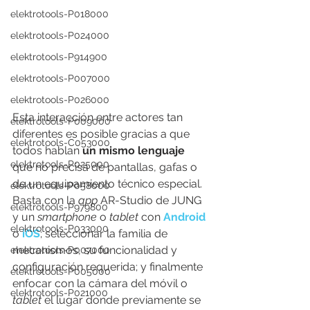
elektrotools-P018000
elektrotools-P024000
elektrotools-P914900
elektrotools-P007000
elektrotools-P026000
Esta interacción entre actores tan 
elektrotools-P009000
diferentes es posible gracias a que 
elektrotools-C053000
todos hablan 
un mismo lenguaje
elektrotools-P025000
que no precisa de pantallas, gafas o 
de un equipamiento técnico especial. 
elektrotools-P058000
Basta con la 
app
 AR-Studio de JUNG 
elektrotools-P979800
y un 
smartphone
 o 
tablet
 con 
Android
elektrotools-P033000
o 
iOS
; seleccionar la familia de 
mecanismos, su funcionalidad y 
elektrotools-P007000
configuración requerida; y finalmente 
elektrotools-P005000
enfocar con la cámara del móvil o 
elektrotools-P021000
tablet
 el lugar donde previamente se 