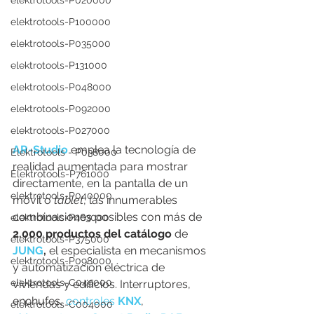
elektrotools-P020000
elektrotools-P100000
elektrotools-P035000
elektrotools-P131000
elektrotools-P048000
elektrotools-P092000
elektrotools-P027000
AR-Studio
 emplea la tecnología de 
Elektrotools - P038000
realidad aumentada para mostrar 
Elektrotools-P761000
directamente, en la pantalla de un 
elektrotools-P040000
móvil o 
tablet
, las innumerables 
combinaciones posibles con más de 
elektrotools-P463000
2.000 productos del catálogo 
de 
elektrotools-P375000
JUNG
,
 el especialista en mecanismos 
elektrotools-P098000
y automatización eléctrica de 
elektrotools-C049000
viviendas y edificios. Interruptores, 
enchufes, 
controles 
KNX
, 
elektrotools-C004000