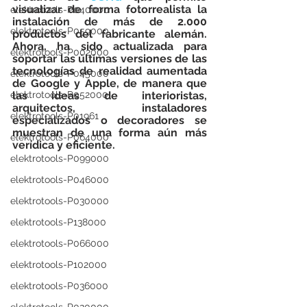
visualizar de forma fotorrealista la 
elektrotools-P040000
instalación de más de 2.000 
elektrotools-P059000
productos del fabricante alemán. 
Ahora, ha sido actualizada para 
elektrotools-P002000
soportar las últimas versiones de las 
tecnologías de realidad aumentada 
elektrotools-P045000
de Google y Apple, de manera que 
elektrotools-P052000
las ideas de interioristas, 
arquitectos, instaladores 
elektrotools-P01961
especializados o decoradores se 
muestran de una forma aún más 
elektrotools-P064000
verídica y eficiente. 
elektrotools-P099000
elektrotools-P046000
elektrotools-P030000
elektrotools-P138000
elektrotools-P066000
elektrotools-P102000
elektrotools-P036000