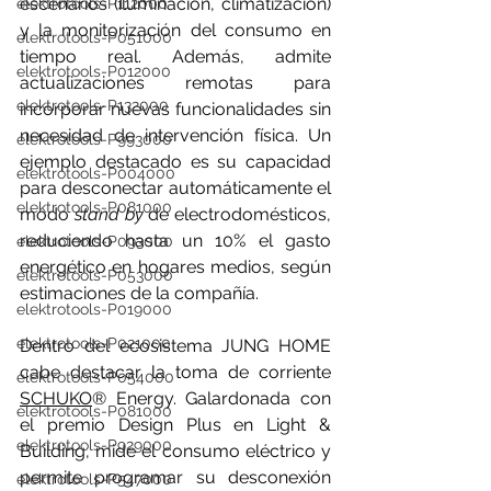
escenarios (iluminación, climatización) 
elektrotools-P112000
y la monitorización del consumo en 
elektrotools-P051000
tiempo real. Además, admite 
elektrotools-P012000
actualizaciones remotas para 
elektrotools-P132000
incorporar nuevas funcionalidades sin 
necesidad de intervención física. Un 
elektrotools-P993000
ejemplo destacado es su capacidad 
elektrotools-P004000
para desconectar automáticamente el 
elektrotools-P081000
modo 
stand by
 de electrodomésticos, 
reduciendo hasta un 10% el gasto 
elektrotools-P093000
energético en hogares medios, según 
elektrotools-P053000
estimaciones de la compañía. 
elektrotools-P019000
elektrotools-P021000
Dentro del ecosistema JUNG HOME 
cabe destacar la toma de corriente 
elektrotools-P054000
SCHUKO
® Energy. Galardonada con 
elektrotools-P081000
el premio Design Plus en Light & 
elektrotools-P929000
Building, mide el consumo eléctrico y 
permite programar su desconexión 
elektrotools-P547000