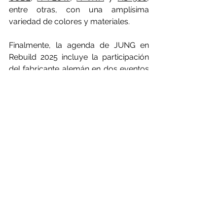
entre otras, con una amplísima 
variedad de colores y materiales.
Finalmente, la agenda de JUNG en 
Rebuild 2025 incluye la participación 
del fabricante alemán en dos eventos 
clave. El jueves 24 de abril a las 
16:00h, Mario Ruiz, responsable de 
Hospitality de JUNG, participará en la 
mesa redonda «Construcción 
avanzada para 
hospitality
 avanzado», 
donde analizará casos prácticos en 
hoteles que han integrado sistemas 
KNX para gestión centralizada de 
habitaciones. Al día siguiente, el 
viernes 25 a las 10:00h ―en el Grupo 
Lobe Innovation Theatre― Rubén 
Aranda, del departamento de 