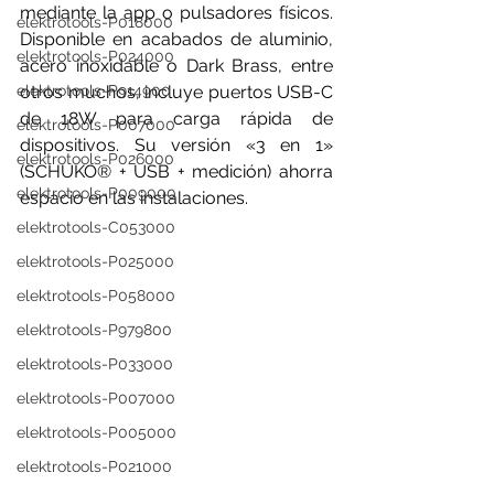
mediante la app o pulsadores físicos. 
elektrotools-P018000
Disponible en acabados de aluminio, 
elektrotools-P024000
acero inoxidable o Dark Brass, entre 
elektrotools-P914900
otros muchos, incluye puertos USB-C 
de 18W para carga rápida de 
elektrotools-P007000
dispositivos. Su versión «3 en 1» 
elektrotools-P026000
(SCHUKO® + USB + medición) ahorra 
elektrotools-P009000
espacio en las instalaciones. 
elektrotools-C053000
elektrotools-P025000
elektrotools-P058000
elektrotools-P979800
elektrotools-P033000
elektrotools-P007000
elektrotools-P005000
elektrotools-P021000