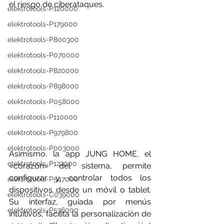
el riesgo de ciberataques. 
elektrotools-P120000
elektrotools-P179000
elektrotools-P800300
elektrotools-P070000
elektrotools-P820000
elektrotools-P898000
elektrotools-P058000
elektrotools-P110000
elektrotools-P979800
elektrotools-P003000
Asimismo, la app JUNG HOME, el 
elektrotools-P122000
«corazón» del sistema, permite 
configurar y controlar todos los 
elektrotools-P547000
dispositivos desde un móvil o tablet. 
elektrotools-C039000
Su interfaz, guiada por menús 
elektrotools-P536000
intuitivos, facilita la personalización de 