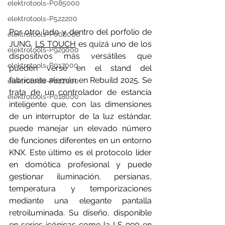
elektrotools-P085000
elektrotools-P522200
Por otro lado y dentro del porfolio de 
elektrotools-P008000
JUNG, 
LS TOUCH
 es quizá uno de los 
elektrotools-P929000
dispositivos más versátiles que 
elektrotools-P017000
pueden verse en el stand del 
fabricante alemán en Rebuild 2025. Se 
elektrotools-P022000
trata de un controlador de estancia 
elektrotools-P018000
inteligente que, con las dimensiones 
de un interruptor de la luz estándar, 
puede manejar un elevado número 
de funciones diferentes en un entorno 
KNX. Este último es el protocolo líder 
en domótica profesional y puede 
gestionar iluminación, persianas, 
temperatura y temporizaciones 
mediante una elegante pantalla 
retroiluminada. Su diseño, disponible 
en series icónicas como la 
LS 990 en 