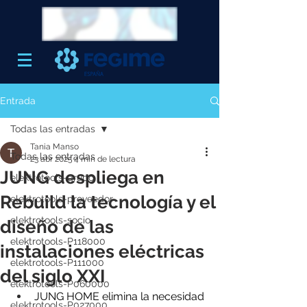
Entrada
Todas las entradas
Tania Manso
Todas las entradas
23 abr 2025
4 min de lectura
JUNG despliega en
elektrotools-grupo
Rebuild la tecnología y el
elektrotools-proveedor
elektrotools-socio
diseño de las
elektrotools-P118000
instalaciones eléctricas
elektrotools-P111000
del siglo XXI
elektrotools-P060000
JUNG HOME elimina la necesidad 
elektrotools-P027000