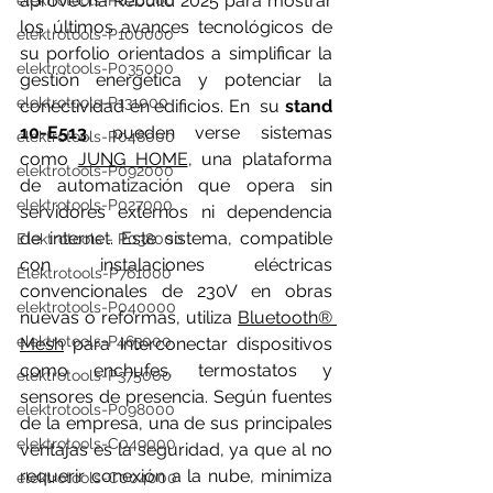
aprovecha Rebuild 2025 para mostrar 
elektrotools-P020000
los últimos avances tecnológicos de 
elektrotools-P100000
su porfolio orientados a simplificar la 
elektrotools-P035000
gestión energética y potenciar la 
elektrotools-P131000
conectividad en edificios. En  su 
stand 
10-E513
, pueden verse sistemas 
elektrotools-P048000
como 
JUNG HOME
, una plataforma 
elektrotools-P092000
de automatización que opera sin 
elektrotools-P027000
servidores externos ni dependencia 
de internet. Este sistema, compatible 
Elektrotools - P038000
con instalaciones eléctricas 
Elektrotools-P761000
convencionales de 230V en obras 
elektrotools-P040000
nuevas o reformas, utiliza 
Bluetooth® 
elektrotools-P463000
Mesh
 para interconectar dispositivos 
como enchufes, termostatos y 
elektrotools-P375000
sensores de presencia. Según fuentes 
elektrotools-P098000
de la empresa, una de sus principales 
elektrotools-C049000
ventajas es la seguridad, ya que al no 
requerir conexión a la nube, minimiza 
elektrotools-C004000