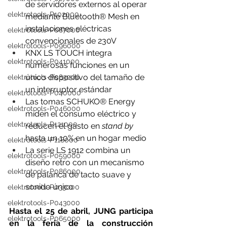
de servidores externos al operar 
elektrotools-P102000
mediante Bluetooth® Mesh en 
instalaciones eléctricas 
elektrotools-P087000
convencionales de 230V
elektrotools-P096000
KNX LS TOUCH integra 
elektrotools-P041000
numerosas funciones en un 
único dispositivo del tamaño de 
elektrotools-P083000
un interruptor estándar 
elektrotools-P040000
Las tomas SCHUKO® Energy 
elektrotools-P046000
miden el consumo eléctrico y 
elektrotools-P121000
reducen el gasto en 
stand by 
hasta un 10% en un hogar medio
elektrotools-P118000
La serie LS 1912 combina un 
elektrotools-P059000
diseño retro con un mecanismo 
elektrotools-P086000
de palanca de tacto suave y 
sonido único
elektrotools-P033000
elektrotools-P043000
Hasta el 25 de abril, JUNG participa 
elektrotools-P065000
en la feria de la construcción 