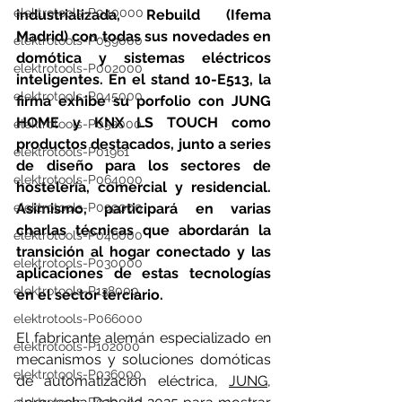
elektrotools-P040000
industrializada, Rebuild (Ifema 
Madrid) con todas sus novedades en 
elektrotools-P059000
domótica y sistemas eléctricos 
elektrotools-P002000
inteligentes. En el stand 10-E513, la 
elektrotools-P045000
firma exhibe su porfolio con JUNG 
HOME y KNX LS TOUCH como 
elektrotools-P052000
productos destacados, junto a series 
elektrotools-P01961
de diseño para los sectores de 
elektrotools-P064000
hostelería, comercial y residencial. 
elektrotools-P099000
Asimismo, participará en varias 
charlas técnicas que abordarán la 
elektrotools-P046000
transición al hogar conectado y las 
elektrotools-P030000
aplicaciones de estas tecnologías 
elektrotools-P138000
en el sector terciario. 
elektrotools-P066000
El fabricante alemán especializado en 
elektrotools-P102000
mecanismos y soluciones domóticas 
elektrotools-P036000
de automatización eléctrica, 
JUNG
, 