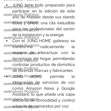
JUNG tiene todo preparado para 
elektrotools-P102000
participar en la edición de este 
elektrotools-P087000
año de Matelec desde sus stands 
elektrotools-P096000
6D02 y 6N06, una cita ineludible 
para los profesionales del sector 
elektrotools-P041000
de la instalación y la energía
elektrotools-P083000
Con el JUNG HOME gateway se 
elektrotools-P040000
transforma radicalmente la 
manera de interactuar con la 
elektrotools-P046000
tecnología del hogar, permitiendo 
elektrotools-P121000
controlar productos de domótica 
elektrotools-P118000
de diversas marcas y fabricantes
elektrotools-P059000
JUNG HOME permite la 
integración de servicios de voz 
elektrotools-P086000
como Amazon Alexa y Google 
elektrotools-P033000
Assistant, lo que añade una capa 
elektrotools-P043000
adicional de comodidad y control 
a través de comandos por voz
elektrotools-P065000