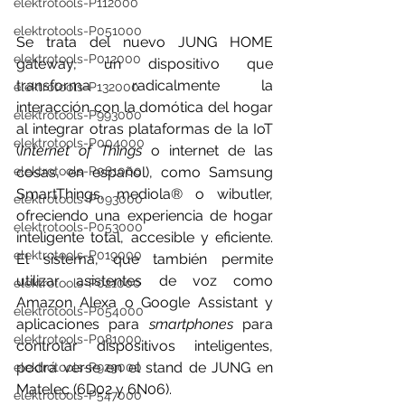
elektrotools-P112000
elektrotools-P051000
Se trata del nuevo 
JUNG HOME 
elektrotools-P012000
gateway
, un dispositivo que 
transforma radicalmente la 
elektrotools-P132000
interacción con la domótica del hogar 
elektrotools-P993000
al integrar otras plataformas de la IoT 
elektrotools-P004000
(
Internet of Things 
o internet de las 
elektrotools-P081000
cosas, en español), como Samsung 
SmartThings, mediola® o wibutler, 
elektrotools-P093000
ofreciendo una experiencia de hogar 
elektrotools-P053000
inteligente total, accesible y eficiente. 
elektrotools-P019000
El sistema, que también permite 
utilizar asistentes de voz como 
elektrotools-P021000
Amazon Alexa o Google Assistant
 y 
elektrotools-P054000
aplicaciones para 
smartphones
 para 
elektrotools-P081000
controlar dispositivos inteligentes, 
podrá verse en el stand de JUNG en 
elektrotools-P929000
Matelec (6D02 y 6N06).
elektrotools-P547000