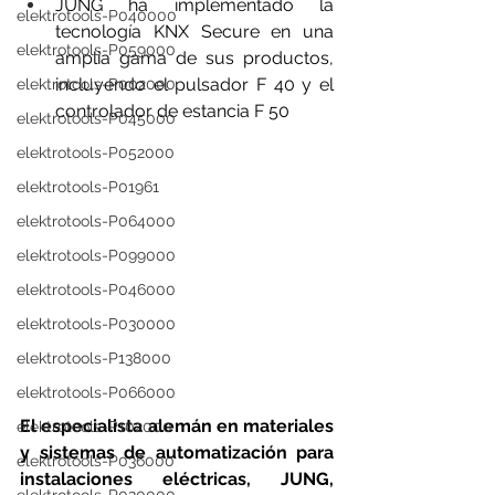
JUNG ha implementado la 
elektrotools-P040000
tecnología KNX Secure en una 
elektrotools-P059000
amplia gama de sus productos, 
incluyendo el pulsador F 40 y el 
elektrotools-P002000
controlador de estancia F 50
elektrotools-P045000
elektrotools-P052000
elektrotools-P01961
elektrotools-P064000
elektrotools-P099000
elektrotools-P046000
elektrotools-P030000
elektrotools-P138000
elektrotools-P066000
El especialista alemán en materiales 
elektrotools-P102000
y sistemas de automatización para 
elektrotools-P036000
instalaciones eléctricas, 
JUNG
, 