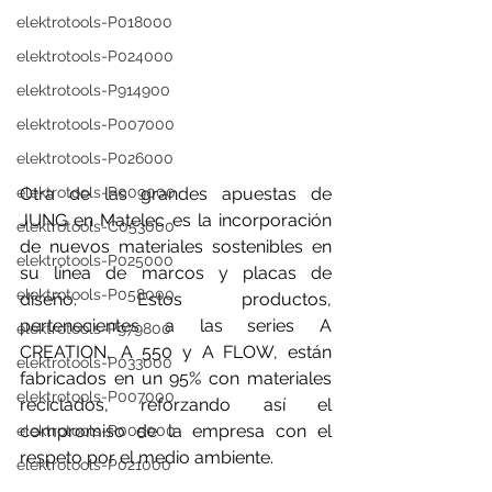
elektrotools-P018000
elektrotools-P024000
elektrotools-P914900
elektrotools-P007000
elektrotools-P026000
elektrotools-P009000
Otra de las grandes apuestas de 
JUNG en Matelec es la incorporación 
elektrotools-C053000
de 
nuevos materiales sostenibles
 en 
elektrotools-P025000
su línea de marcos y placas de 
elektrotools-P058000
diseño. Estos productos, 
pertenecientes a las series 
A 
elektrotools-P979800
CREATION
, 
A 550
 y 
A FLOW
, están 
elektrotools-P033000
fabricados en un 95% con materiales 
elektrotools-P007000
reciclados, reforzando así el 
compromiso de la empresa con el 
elektrotools-P005000
respeto por el medio ambiente.
elektrotools-P021000