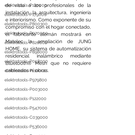
de vista a los profesionales de la 
elektrotools-P120000
instalación, la arquitectura, ingeniería 
elektrotools-P179000
e interiorismo. Como exponente de su 
elektrotools-P800300
compromiso con el hogar conectado, 
elektrotools-P070000
el fabricante alemán mostrará en 
Matelec la ampliación de 
JUNG 
elektrotools-P820000
HOME
, su sistema de automatización 
elektrotools-P898000
residencial inalámbrico mediante 
elektrotools-P058000
Bluetooth® Mesh que no requiere 
cableados ni obras.
elektrotools-P110000
elektrotools-P979800
elektrotools-P003000
elektrotools-P122000
elektrotools-P547000
elektrotools-C039000
elektrotools-P536000