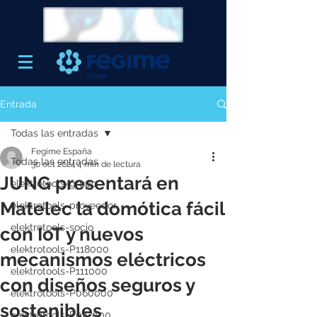
Entrada
Todas las entradas
Fegime España
Todas las entradas
30 oct 2024
4 min de lectura
JUNG presentará en
elektrotools-grupo
Matelec la domótica fácil
elektrotools-proveedor
elektrotools-socio
con IoT y nuevos
elektrotools-P118000
mecanismos eléctricos
elektrotools-P111000
con diseños seguros y
elektrotools-P060000
sostenibles
elektrotools-P027000