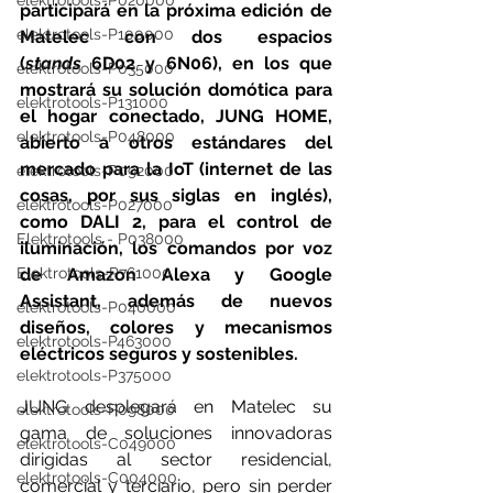
elektrotools-P020000
participará en la próxima edición de 
elektrotools-P100000
Matelec con dos espacios 
(
stands
 6D02 y 6N06), en los que 
elektrotools-P035000
mostrará su solución domótica para 
elektrotools-P131000
el hogar conectado, JUNG HOME, 
elektrotools-P048000
abierto a otros estándares del 
mercado para la IoT (internet de las 
elektrotools-P092000
cosas, por sus siglas en inglés), 
elektrotools-P027000
como DALI 2, para el control de 
Elektrotools - P038000
iluminación, los comandos por voz 
Elektrotools-P761000
de Amazon Alexa y Google 
Assistant, además de nuevos 
elektrotools-P040000
diseños, colores y mecanismos 
elektrotools-P463000
eléctricos seguros y sostenibles.
elektrotools-P375000
JUNG
 desplegará en Matelec su 
elektrotools-P098000
gama de soluciones innovadoras 
elektrotools-C049000
dirigidas al sector residencial, 
elektrotools-C004000
comercial y terciario, pero sin perder 