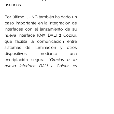
usuarios.
Por último, JUNG también ha dado un 
paso importante en la integración de 
interfaces con el lanzamiento de su 
nueva 
interface KNX DALI 2 Colour
, 
que facilita la comunicación entre 
sistemas de iluminación y otros 
dispositivos mediante una 
encriptación segura. “
Gracias a la 
nueva interface DALI 2 Colour, es 
posible integrar de manera segura la 
iluminación en un sistema KNX, 
proporcionando mayor control y 
flexibilidad
”, subrayan en JUNG.
Estos son solo algunos ejemplos de 
la nueva gama 2024 de productos 