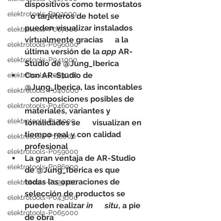
dispositivos como termostatos   
elektrotools-P102000
   o tarjeteros de hotel se 
pueden visualizar instalados 
elektrotools-P087000
virtualmente gracias      a la 
elektrotools-P096000
última versión de la 
app
 AR-
elektrotools-P041000
Studio de @Jung_Iberica
Con AR-Studio de 
elektrotools-P083000
@Jung_Iberica, las incontables   
elektrotools-P040000
   composiciones posibles de 
elektrotools-P046000
materiales, variantes y 
elektrotools-P121000
tonalidades se      visualizan en 
tiempo real y con calidad 
elektrotools-P118000
profesional
elektrotools-P059000
La gran ventaja de AR-Studio 
elektrotools-P086000
de @Jung_Iberica es que      
todas las operaciones de 
elektrotools-P033000
selección de productos se 
elektrotools-P043000
pueden realizar 
in      situ
, a pie 
elektrotools-P065000
de obra