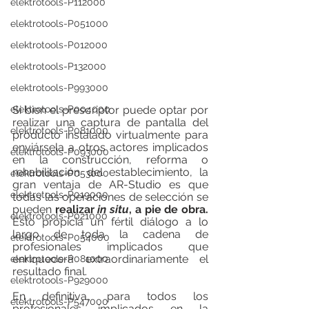
elektrotools-P112000
elektrotools-P051000
elektrotools-P012000
elektrotools-P132000
elektrotools-P993000
Si bien el prescriptor puede optar por 
elektrotools-P004000
realizar una captura de pantalla del 
elektrotools-P081000
producto instalado virtualmente para 
enviársela a otros actores implicados 
elektrotools-P093000
en la construcción, reforma o 
rehabilitación del establecimiento, la 
elektrotools-P053000
gran ventaja de AR-Studio es que 
elektrotools-P019000
todas las operaciones de selección se 
pueden 
realizar 
in situ
, a pie de obra.
elektrotools-P021000
Esto propicia un fértil diálogo a lo 
largo de toda la cadena de 
elektrotools-P054000
profesionales implicados que 
enriquecerá extraordinariamente el 
elektrotools-P081000
resultado final. 
elektrotools-P929000
En definitiva, para todos los 
elektrotools-P547000
profesionales implicados en la 