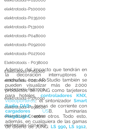
elektrotools-P020000
elektrotools-P100000
elektrotools-P035000
elektrotools-P131000
elektrotools-P048000
elektrotools-P092000
elektrotools-P027000
Elektrotools - P038000
Además del impacto que tendrán en 
Elektrotools-P761000
la decoración interruptores o 
enchufes, con AR-Studio también se 
elektrotools-P040000
pueden visualizar más de 2.000 
elektrotools-P463000
productos de JUNG como tarjeteros 
para hoteles, 
control
ador
es
KNX
, 
elektrotools-P375000
videoporteros
, el sintonizador 
Smart 
Radio DAB+
, tomas de corriente con 
elektrotools-P098000
cargadores
US
B, luminarias 
Plug&Light
, entre otros. Todo esto, 
elektrotools-C049000
además, en cualquiera de las gamas 
elektrotools-C004000
de diseño de JUNG: 
LS 990
, 
LS 1912
, 