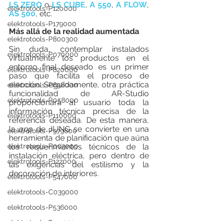
LS ZERO
 o 
LS CUBE
, 
A 550
, 
A FLOW
, 
elektrotools-P120000
AS 500
, etc.
elektrotools-P179000
Más allá de la realidad aumentada
elektrotools-P800300
Sin duda, contemplar instalados 
elektrotools-P070000
virtualmente los productos en el 
entorno final deseado es un primer 
elektrotools-P820000
paso que facilita el proceso de 
elección. Seguidamente, otra práctica 
elektrotools-P898000
funcionalidad de AR-Studio 
elektrotools-P058000
proporcionará al usuario toda la 
información técnica precisa de la 
elektrotools-P110000
referencia deseada. De esta manera, 
la 
app
 de JUNG se convierte en una 
elektrotools-P979800
herramienta de planificación que aúna 
los requerimientos técnicos de la 
elektrotools-P003000
instalación eléctrica, pero dentro de 
elektrotools-P122000
las exigencias del estilismo y la 
decoración de interiores.
elektrotools-P547000
elektrotools-C039000
elektrotools-P536000