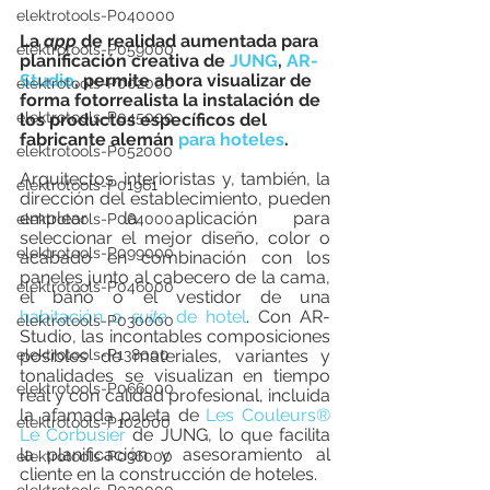
elektrotools-P040000
La 
app
 de realidad aumentada para 
elektrotools-P059000
planificación creativa de 
JUNG
, 
AR-
Studio
, permite ahora visualizar de 
elektrotools-P002000
forma fotorrealista la instalación de 
elektrotools-P045000
los productos específicos del 
fabricante alemán 
para hoteles
. 
elektrotools-P052000
Arquitectos, interioristas y, también, la 
elektrotools-P01961
dirección del establecimiento, pueden 
emplear la aplicación para 
elektrotools-P064000
seleccionar el mejor diseño, color o 
elektrotools-P099000
acabado en combinación con los 
paneles junto al cabecero de la cama, 
elektrotools-P046000
el baño o el vestidor de una 
habitación o 
suite
 de hotel
. Con AR-
elektrotools-P030000
Studio, las incontables composiciones 
elektrotools-P138000
posibles de materiales, variantes y 
tonalidades se visualizan en tiempo 
elektrotools-P066000
real y con calidad profesional, incluida 
la afamada paleta de 
Les Couleurs® 
elektrotools-P102000
Le Corbusier
 de JUNG, lo que facilita 
la planificación y asesoramiento al 
elektrotools-P036000
cliente en la construcción de hoteles.