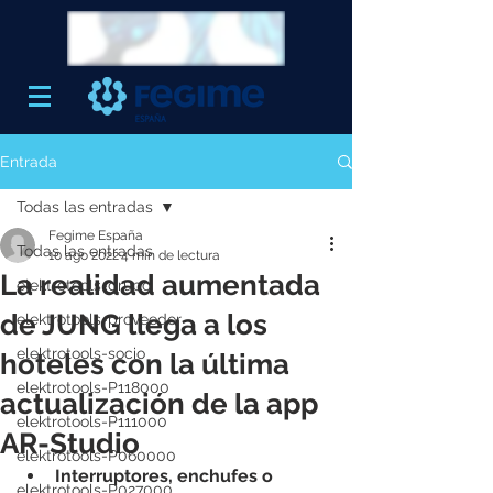
Entrada
Todas las entradas
Fegime España
Todas las entradas
10 ago 2022
4 min de lectura
La realidad aumentada
elektrotools-grupo
de JUNG llega a los
elektrotools-proveedor
elektrotools-socio
hoteles con la última
elektrotools-P118000
actualización de la app
elektrotools-P111000
AR-Studio
elektrotools-P060000
Interruptores, enchufes o 
elektrotools-P027000