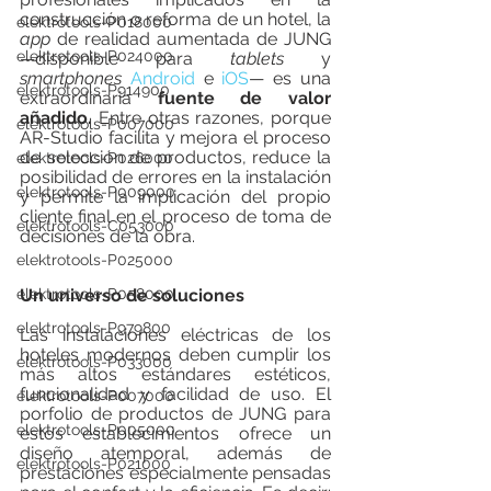
construcción o reforma de un hotel, la 
elektrotools-P018000
app
 de realidad aumentada de JUNG 
elektrotools-P024000
—disponible para 
tablets 
y 
smartphones 
Android
 e 
iOS
— es una 
elektrotools-P914900
extraordinaria 
fuente de valor 
añadido.
 Entre otras razones, porque 
elektrotools-P007000
AR-Studio facilita y mejora el proceso 
de selección de productos, reduce la 
elektrotools-P026000
posibilidad de errores en la instalación 
elektrotools-P009000
y permite la implicación del propio 
cliente final en el proceso de toma de 
elektrotools-C053000
decisiones de la obra.
elektrotools-P025000
Un universo de soluciones
elektrotools-P058000
elektrotools-P979800
Las instalaciones eléctricas de los 
hoteles modernos deben cumplir los 
elektrotools-P033000
más altos estándares estéticos, 
funcionalidad y facilidad de uso. El 
elektrotools-P007000
porfolio de productos de JUNG para 
elektrotools-P005000
estos establecimientos ofrece un 
diseño atemporal, además de 
elektrotools-P021000
prestaciones especialmente pensadas 