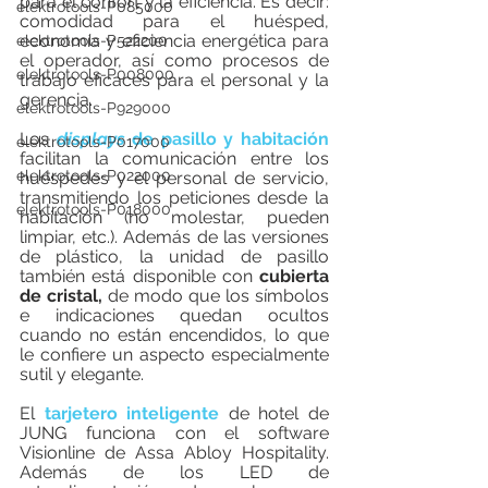
para el confort y la eficiencia. Es decir: 
elektrotools-P085000
comodidad para el huésped, 
economía y eficiencia energética para 
elektrotools-P522200
el operador, así como procesos de 
elektrotools-P008000
trabajo eficaces para el personal y la 
gerencia. 
elektrotools-P929000
Los 
displays
 de pasillo y habitación
elektrotools-P017000
facilitan la comunicación entre los 
elektrotools-P022000
huéspedes y el personal de servicio, 
transmitiendo los peticiones desde la 
elektrotools-P018000
habitación (no molestar, pueden 
limpiar, etc.). Además de las versiones 
de plástico, la unidad de pasillo 
también está disponible con 
cubierta 
de cristal, 
de modo que los símbolos 
e indicaciones quedan ocultos 
cuando no están encendidos, lo que 
le confiere un aspecto especialmente 
sutil y elegante. 
El 
tarjetero inteligente
de hotel de 
JUNG funciona con el software 
Visionline de Assa Abloy Hospitality. 
Además de los LED de 