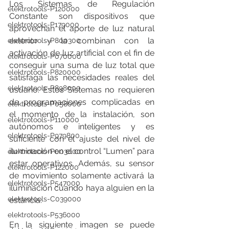
Los Sistemas de Regulación 
elektrotools-P120000
Constante son dispositivos que 
elektrotools-P179000
aprovechan el aporte de luz natural 
exterior y la combinan con la 
elektrotools-P800300
activación de luz artificial con el fin de 
elektrotools-P070000
conseguir una suma de luz total que 
elektrotools-P820000
satisfaga las necesidades reales del 
elektrotools-P898000
usuario. Estos Sistemas no requieren 
de programaciones complicadas en 
elektrotools-P058000
el momento de la instalación, son 
elektrotools-P110000
autónomos e inteligentes y es 
elektrotools-P979800
suficiente con el ajuste del nivel de 
iluminación en el control “Lumen” para 
elektrotools-P003000
estar operativos. Además, su sensor 
elektrotools-P122000
de movimiento solamente activará la 
elektrotools-P547000
iluminación cuando haya alguien en la 
elektrotools-C039000
estancia. 
elektrotools-P536000
En la siguiente imagen se puede 