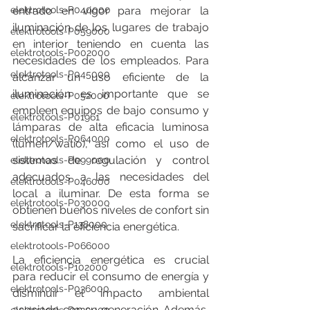
entrado en vigor para mejorar la 
elektrotools-P040000
iluminación de los lugares de trabajo 
elektrotools-P059000
en interior teniendo en cuenta las 
elektrotools-P002000
necesidades de los empleados. Para 
elektrotools-P045000
alcanzar un uso eficiente de la 
iluminación es importante que se 
elektrotools-P052000
empleen equipos de bajo consumo y 
elektrotools-P01961
lámparas de alta eficacia luminosa 
elektrotools-P064000
(lumen/watio), así como el uso de 
sistemas de regulación y control 
elektrotools-P099000
adecuados a las necesidades del 
elektrotools-P046000
local a iluminar. De esta forma se 
elektrotools-P030000
obtienen buenos niveles de confort sin 
elektrotools-P138000
sacrificar la eficiencia energética.
elektrotools-P066000
La eficiencia energética es crucial 
elektrotools-P102000
para reducir el consumo de energía y 
elektrotools-P036000
disminuir el impacto ambiental 
asociado con su generación. Además, 