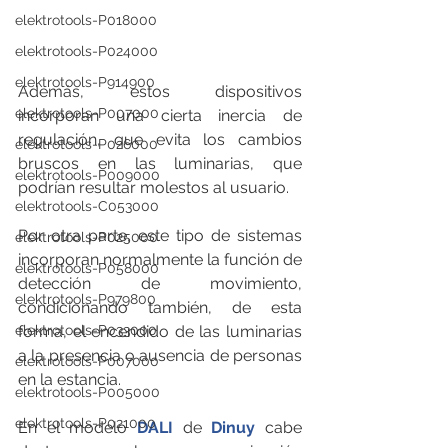
elektrotools-P018000
elektrotools-P024000
elektrotools-P914900
Además, estos dispositivos 
elektrotools-P007000
incorporan una cierta inercia de 
regulación, que evita los cambios 
elektrotools-P026000
bruscos en las luminarias, que 
elektrotools-P009000
podrían resultar molestos al usuario.
elektrotools-C053000
Por otra parte, este tipo de sistemas 
elektrotools-P025000
incorporan normalmente la función de 
elektrotools-P058000
detección de movimiento, 
elektrotools-P979800
condicionando también, de esta 
forma, el encendido de las luminarias 
elektrotools-P033000
a la presencia o ausencia de personas 
elektrotools-P007000
en la estancia. 
elektrotools-P005000
elektrotools-P021000
En el modelo 
DALI 
de
 Dinuy
 cabe 