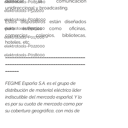
destacar la comunicación 
elektrotools-P085000
unidireccional y broadcasting.
elektrotools-P522200
elektrotools-P008000
Estos dispositivos están diseñados 
para estancias como oficinas, 
elektrotools-P929000
comercios, colegios, bibliotecas, 
elektrotools-P017000
hoteles, etc. 
elektrotools-P022000
elektrotools-P018000
___________________________________
___________________________________
______
FEGIME España S.A. es el grupo de 
distribución de material eléctrico líder 
indiscutible del mercado español. Y lo 
es por su cuota de mercado como por 
su cobertura geográfica, con más de 
168 puntos de venta, 26 empresas 
asociadas en España y Andorra y con 