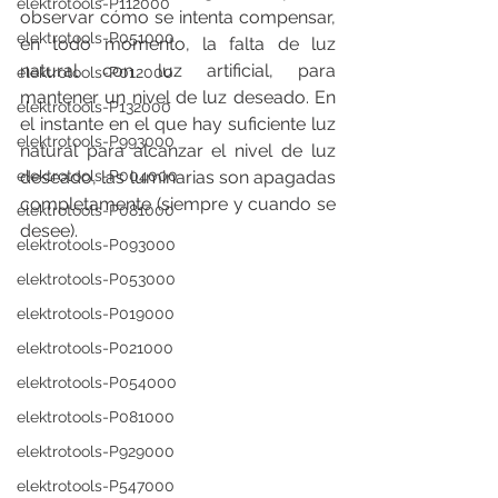
elektrotools-P112000
observar cómo se intenta compensar, 
elektrotools-P051000
en todo momento, la falta de luz 
natural con luz artificial, para 
elektrotools-P012000
mantener un nivel de luz deseado. En 
elektrotools-P132000
el instante en el que hay suficiente luz 
elektrotools-P993000
natural para alcanzar el nivel de luz 
deseado, las luminarias son apagadas 
elektrotools-P004000
completamente (siempre y cuando se 
elektrotools-P081000
desee).
elektrotools-P093000
elektrotools-P053000
elektrotools-P019000
elektrotools-P021000
elektrotools-P054000
elektrotools-P081000
elektrotools-P929000
elektrotools-P547000