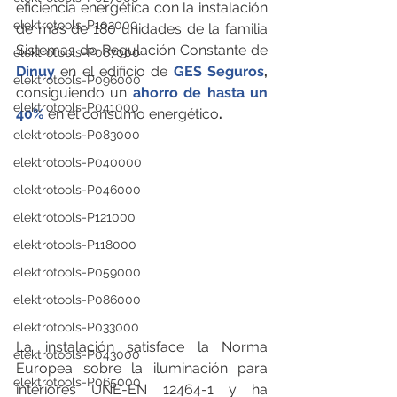
eficiencia energética con la instalación 
elektrotools-P102000
de más de 180 unidades de la familia 
Sistemas de Regulación Constante de 
elektrotools-P087000
Dinuy
 en el edificio
de
 GES Seguros
, 
elektrotools-P096000
consiguiendo un 
ahorro de hasta un 
elektrotools-P041000
40%
 en el consumo energético
.
elektrotools-P083000
elektrotools-P040000
elektrotools-P046000
elektrotools-P121000
elektrotools-P118000
elektrotools-P059000
elektrotools-P086000
elektrotools-P033000
La instalación satisface la Norma 
elektrotools-P043000
Europea sobre la iluminación para 
elektrotools-P065000
interiores UNE-EN 12464-1 y ha 