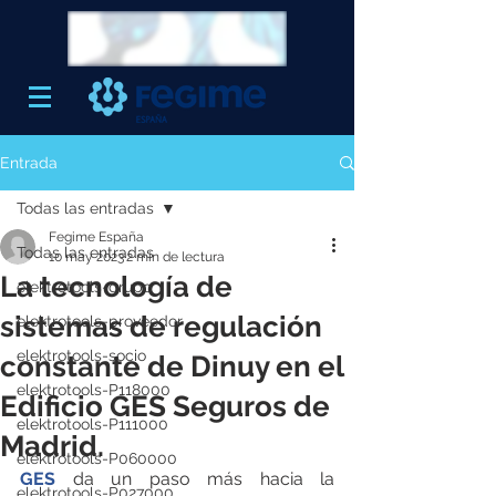
Entrada
Todas las entradas
Fegime España
Todas las entradas
10 may 2023
2 min de lectura
La tecnología de
elektrotools-grupo
sistemas de regulación
elektrotools-proveedor
elektrotools-socio
constante de Dinuy en el
elektrotools-P118000
Edificio GES Seguros de
elektrotools-P111000
Madrid.
elektrotools-P060000
GES
 da un paso más hacia la 
elektrotools-P027000