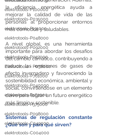
elektrotools-P020000
la eficiencia energética ayuda a 
elektrotools-P100000
mejorar la calidad de vida de las 
elektrotools-P035000
personas al proporcionar entornos 
elektrotools-P131000
más cómodos y saludables.
elektrotools-P048000
A nivel global, es una herramienta 
elektrotools-P092000
importante para abordar los desafíos 
elektrotools-P027000
del cambio climático, contribuyendo a 
reducir las emisiones de gases de 
Elektrotools - P038000
efecto invernadero y favoreciendo la 
Elektrotools-P761000
sostenibilidad económica, ambiental y 
elektrotools-P040000
social, convirtiéndose en un elemento 
clave para lograr un futuro energético 
elektrotools-P463000
más limpio y sostenible.
elektrotools-P375000
elektrotools-P098000
Sistemas de regulación constante 
elektrotools-C049000
¿Qué son y para qué sirven?
elektrotools-C004000