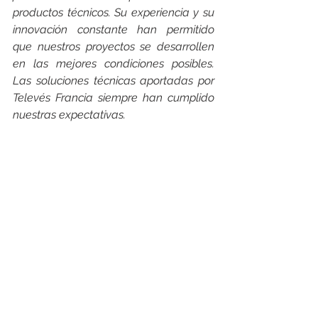
productos técnicos. Su experiencia y su 
innovación constante han permitido 
que nuestros proyectos se desarrollen 
en las mejores condiciones posibles. 
Las soluciones técnicas aportadas por 
Televés Francia siempre han cumplido 
nuestras expectativas.
Pero más allá de la calidad de los 
productos, es la calidad humana de 
los técnicos de Televés lo que 
queremos destacar 
especialmente.
 Su profesionalidad, su 
compromiso y su sentido de 
colaboración han creado una 
verdadera sinergia entre nuestros 
equipos. Cada interacción estuvo 
marcada por una gran cortesía y un 