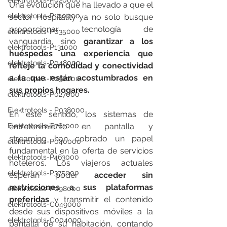
elektrotools-P020000
Una evolución que ha llevado a que el 
elektrotools-P100000
sector Hospitality ya no solo busque 
proporcionar tecnología de 
elektrotools-P035000
vanguardia, sino 
garantizar a los 
elektrotools-P131000
huéspedes una experiencia que 
elektrotools-P048000
refleje la comodidad y conectividad 
a la que están acostumbrados en 
elektrotools-P092000
sus propios hogares.
elektrotools-P027000
Elektrotools - P038000
En este sentido, los sistemas de 
Elektrotools-P761000
entretenimiento en pantalla y 
streaming han cobrado un papel 
elektrotools-P040000
fundamental en la oferta de servicios 
elektrotools-P463000
hoteleros. Los viajeros actuales 
elektrotools-P375000
esperan poder 
acceder sin 
restricciones a sus plataformas 
elektrotools-P098000
preferidas
 y transmitir el contenido 
elektrotools-C049000
desde sus dispositivos móviles a la 
elektrotools-C004000
pantalla de su habitación, contando 