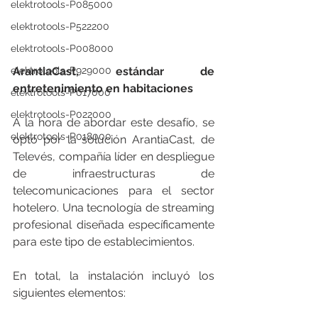
elektrotools-P085000
elektrotools-P522200
elektrotools-P008000
ArantiaCast, estándar de 
elektrotools-P929000
entretenimiento en habitaciones
elektrotools-P017000
elektrotools-P022000
A la hora de abordar este desafío, se 
elektrotools-P018000
optó por la solución ArantiaCast, de 
Televés, compañía líder en despliegue 
de infraestructuras de 
telecomunicaciones para el sector 
hotelero. Una tecnología de streaming 
profesional diseñada específicamente 
para este tipo de establecimientos.  
En total, la instalación incluyó los 
siguientes elementos: