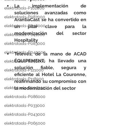
La implementación de 
elektrotools-P102000
soluciones avanzadas como 
elektrotools-P087000
ArantiaCast se ha convertido en 
elektrotools-P096000
un pilar clave para la 
modernización del sector 
elektrotools-P041000
Hospitality
elektrotools-P083000
elektrotools-P040000
Televés, de la mano de ACAD 
ÉQUIPEMENT, ha llevado una 
elektrotools-P046000
solución fiable, segura y 
elektrotools-P121000
eficiente al Hotel La Couronne, 
elektrotools-P118000
reafirmando su compromiso con 
elektrotools-P059000
la modernización del sector
elektrotools-P086000
elektrotools-P033000
elektrotools-P043000
elektrotools-P065000