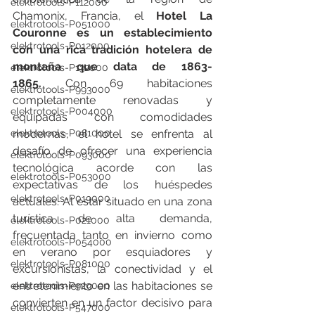
elektrotools-P112000
Chamonix, Francia, el 
Hotel La 
elektrotools-P051000
Couronne es un establecimiento 
elektrotools-P012000
con una rica tradición hotelera de 
montaña que data de 1863-
elektrotools-P132000
1865.
 Con 69 habitaciones 
elektrotools-P993000
completamente renovadas y 
elektrotools-P004000
equipadas con comodidades 
elektrotools-P081000
modernas, el hotel se enfrenta al 
desafío de ofrecer una experiencia 
elektrotools-P093000
tecnológica acorde con las 
elektrotools-P053000
expectativas de los huéspedes 
elektrotools-P019000
actuales. Al estar situado en una zona 
turística de alta demanda, 
elektrotools-P021000
frecuentada tanto en invierno como 
elektrotools-P054000
en verano por esquiadores y 
elektrotools-P081000
excursionistas, la conectividad y el 
entretenimiento en las habitaciones se 
elektrotools-P929000
convierten en un factor decisivo para 
elektrotools-P547000