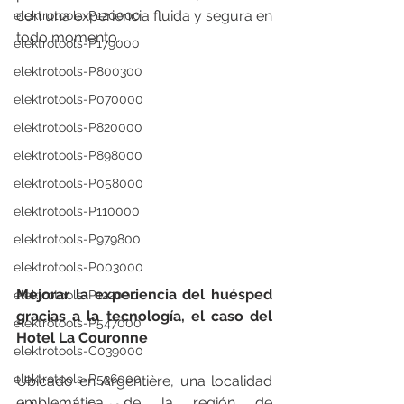
con una experiencia fluida y segura en 
elektrotools-P120000
todo momento. 
elektrotools-P179000
elektrotools-P800300
elektrotools-P070000
elektrotools-P820000
elektrotools-P898000
elektrotools-P058000
elektrotools-P110000
elektrotools-P979800
elektrotools-P003000
Mejorar la experiencia del huésped 
elektrotools-P122000
gracias a la tecnología, el caso del 
elektrotools-P547000
Hotel La Couronne
elektrotools-C039000
elektrotools-P536000
Ubicado en
Argentière, una localidad 
emblemática de la región de 