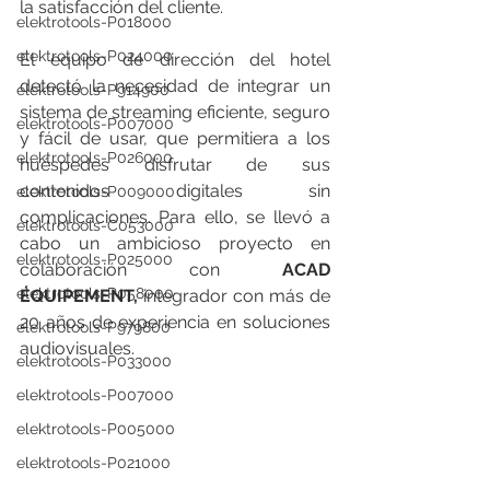
la satisfacción del cliente.
elektrotools-P018000
elektrotools-P024000
El equipo de dirección del hotel 
detectó la necesidad de integrar un 
elektrotools-P914900
sistema de streaming eficiente, seguro 
elektrotools-P007000
y fácil de usar, que permitiera a los 
elektrotools-P026000
huéspedes disfrutar de sus 
contenidos digitales sin 
elektrotools-P009000
complicaciones. Para ello, se llevó a 
elektrotools-C053000
cabo un ambicioso proyecto en 
elektrotools-P025000
colaboración con 
ACAD 
elektrotools-P058000
ÉQUIPEMENT,
 integrador con más de 
20 años de experiencia en soluciones 
elektrotools-P979800
audiovisuales.
elektrotools-P033000
elektrotools-P007000
elektrotools-P005000
elektrotools-P021000