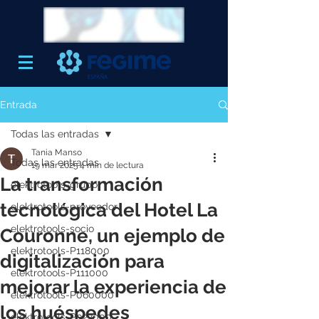
Entrada
Todas las entradas
Tania Manso
Todas las entradas
19 mar 2025
4 min de lectura
La transformación
elektrotools-grupo
tecnológica del Hotel La
elektrotools-proveedor
elektrotools-socio
Couronne, un ejemplo de
elektrotools-P118000
digitalización para
elektrotools-P111000
mejorar la experiencia de
elektrotools-P060000
los huéspedes
elektrotools-P027000