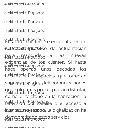
elektrotools-P040000
elektrotools-P059000
elektrotools-P002000
elektrotools-P045000
elektrotools-P052000
El sector hotelero se encuentra en un 
constante proceso de actualización 
elektrotools-P01961
para responder a las nuevas 
elektrotools-P064000
exigencias de los clientes. Si hasta 
elektrotools-P099000
hace apenas unas décadas los 
elektrotools-P046000
hoteles eran espacios que ofrecían 
soluciones de telecomunicaciones 
elektrotools-P030000
que solo unos pocos podían disfrutar, 
elektrotools-P138000
como el teléfono en la habitación, la 
elektrotools-P066000
televisión por satélite o el acceso a 
internet, hoy en día la digitalización ha 
elektrotools-P102000
democratizado estos servicios.
elektrotools-P036000