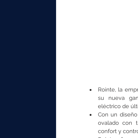
elektrotools-P059000
elekt
elektrotools-P065000
elekt
elektrotools-P045000
elekt
elektrotools-P099000
elekt
Rointe, la empr
su nueva gama 
eléctrico de úl
Con un diseño 
ovalado con t
confort y contr