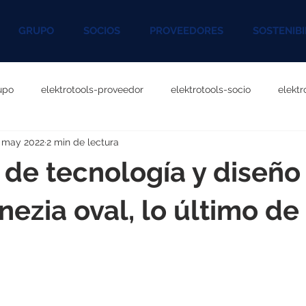
GRUPO
SOCIOS
PROVEEDORES
SOSTENIBI
upo
elektrotools-proveedor
elektrotools-socio
elekt
 may 2022
2 min de lectura
otools-P060000
elektrotools-P027000
elektrotools-P1020
 de tecnología y diseño
rotools-P096000
elektrotools-P041000
elektrotools-P083
nezia oval, lo último de
rotools-P046000
elektrotools-P121000
elektrotools-P1180