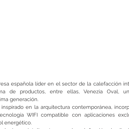
rotools-P086000
elektrotools-P033000
elektrotools-P043
rotools-P040000
elektrotools-P059000
elektrotools-P00
rotools-P052000
elektrotools-P01961
elektrotools-P06400
rotools-P046000
esa española líder en el sector de la calefacción int
de productos, entre ellas, Venezia Oval, un seca
tima generación.
inspirado en la arquitectura contemporánea, incorp
ecnología WIFI compatible con aplicaciones exclu
ol energético. 