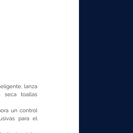
000
2000
0
eligente, lanza 
 toallas      
ora un control 
sivas para el 