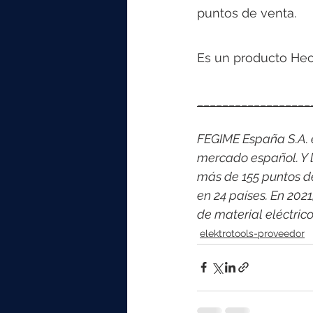
puntos de venta.  
Es un producto Hec
__________________
FEGIME España S.A. es
mercado español. Y l
más de 155 puntos d
en 24 países. En 202
de material eléctric
elektrotools-proveedor