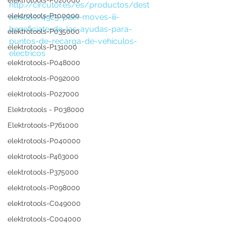
elektrotools-P020000
http://circutor.es/es/productos/dest
elektrotools-P100000
acados/4923-plan-moves-iii-
beneficiate-de-las-ayudas-para-
elektrotools-P035000
puntos-de-recarga-de-vehiculos-
elektrotools-P131000
electricos
elektrotools-P048000
elektrotools-P092000
elektrotools-P027000
Elektrotools - P038000
Elektrotools-P761000
elektrotools-P040000
elektrotools-P463000
elektrotools-P375000
elektrotools-P098000
elektrotools-C049000
elektrotools-C004000