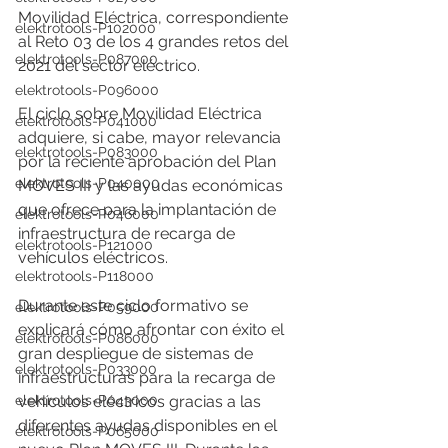
Movilidad Eléctrica, correspondiente 
elektrotools-P102000
al Reto 03 de los 4 grandes retos del 
elektrotools-P087000
2021 del sector eléctrico. 
elektrotools-P096000
El ciclo sobre Movilidad Eléctrica 
elektrotools-P041000
adquiere, si cabe, mayor relevancia 
elektrotools-P083000
por la reciente aprobación del Plan 
elektrotools-P040000
MOVES III y las ayudas económicas 
que ofrece para la implantación de 
elektrotools-P046000
infraestructura de recarga de 
elektrotools-P121000
vehículos eléctricos. 
elektrotools-P118000
Durante este ciclo formativo se 
elektrotools-P059000
explicará cómo afrontar con éxito el 
elektrotools-P086000
gran despliegue de sistemas de 
elektrotools-P033000
infraestructuras para la recarga de 
elektrotools-P043000
vehículos eléctricos gracias a las 
diferentes ayudas disponibles en el 
elektrotools-P065000