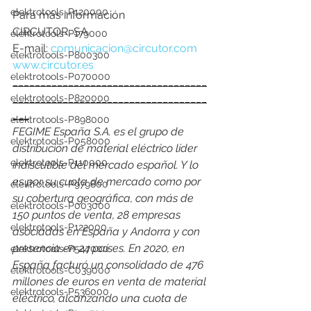
elektrotools-P120000
Para más información
CIRCUTOR, SA 
elektrotools-P179000
E-mail: 
comunicacion@circutor.com
elektrotools-P800300
www.circutor.es
elektrotools-P070000
___________________________________
___________________________________
elektrotools-P820000
___
elektrotools-P898000
FEGIME España S.A. es el grupo de 
elektrotools-P058000
distribución de material eléctrico líder 
elektrotools-P110000
indiscutible del mercado español. Y lo 
es por su cuota de mercado como por 
elektrotools-P979800
su cobertura geográfica, con más de 
elektrotools-P003000
150 puntos de venta, 28 empresas 
elektrotools-P122000
asociadas en España y Andorra y con 
presencia en 24 países. En 2020, en 
elektrotools-P547000
España facturó un consolidado de 476 
elektrotools-C039000
millones de euros en venta de material 
elektrotools-P536000
eléctrico, alcanzando una cuota de 