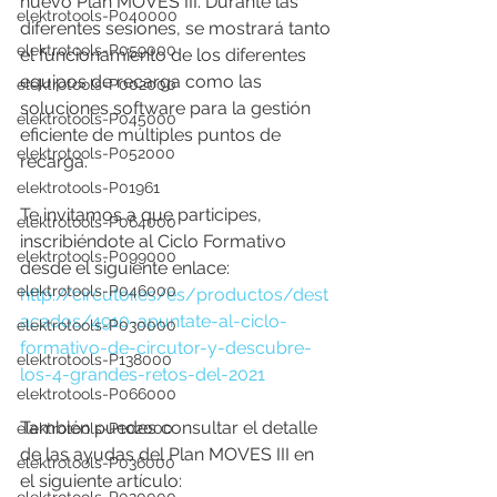
nuevo Plan MOVES III. Durante las 
elektrotools-P040000
diferentes sesiones, se mostrará tanto 
elektrotools-P059000
el funcionamiento de los diferentes 
equipos de recarga como las 
elektrotools-P002000
soluciones software para la gestión 
elektrotools-P045000
eficiente de múltiples puntos de 
elektrotools-P052000
recarga.
elektrotools-P01961
Te invitamos a que participes, 
elektrotools-P064000
inscribiéndote al Ciclo Formativo 
elektrotools-P099000
desde el siguiente enlace: 
elektrotools-P046000
http://circutor.es/es/productos/dest
acados/4910-apuntate-al-ciclo-
elektrotools-P030000
formativo-de-circutor-y-descubre-
elektrotools-P138000
los-4-grandes-retos-del-2021
elektrotools-P066000
También puedes consultar el detalle 
elektrotools-P102000
de las ayudas del Plan MOVES III en 
elektrotools-P036000
el siguiente artículo: 