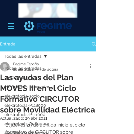
Entrada
Todas las entradas
Fegime España
Todas las entradas
26 abr 2021
1 min de lectura
Las ayudas del Plan
elektrotools-grupo
MOVES III en el Ciclo
elektrotools-proveedor
elektrotools-socio
Formativo CIRCUTOR
elektrotools-P118000
sobre Movilidad Eléctrica
elektrotools-P111000
Actualizado:
29 abr 2021
elektrotools-P060000
El jueves 29 de abril da inicio el ciclo 
formativo de CIRCUTOR sobre 
elektrotools-P027000