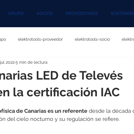
GRUPO
SOCIOS
PROVEEDORES
SOSTENIBI
upo
elektrotools-proveedor
elektrotools-socio
elekt
 jul 2022
5 min de lectura
otools-P060000
elektrotools-P027000
elektrotools-P1020
narias LED de Televés
rotools-P096000
elektrotools-P041000
elektrotools-P083
n la certificación IAC
rofísica de Canarias es un referente
 desde la década 
rotools-P046000
elektrotools-P121000
elektrotools-P1180
ón del cielo nocturno y su regulación se refiere.