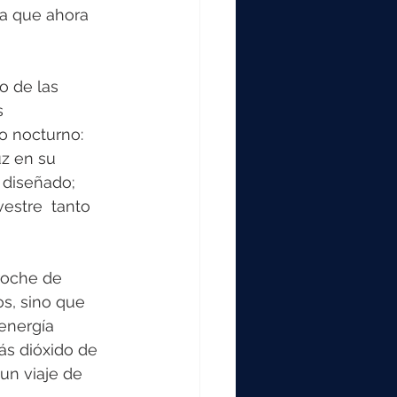
ea que ahora 
o de las 
s 
o nocturno: 
z en su 
 diseñado; 
estre  tanto 
roche de 
s, sino que 
energía 
ás dióxido de 
un viaje de 