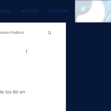
LIDAD
NOTICIAS
CONTACTO
rotools-P118000
00
000
de los 80 en 
00