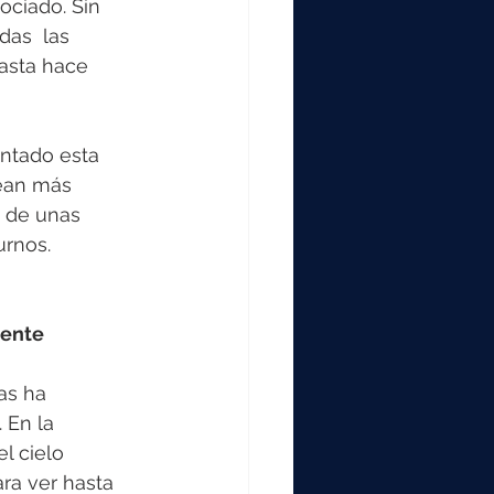
ociado. Sin  
as  las 
asta hace 
entado esta 
sean más 
 de unas 
urnos.
iente
as ha 
 En la 
l cielo 
ra ver hasta 