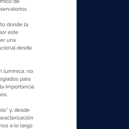
smico de  
servatorios.
nto donde la 
por este 
cer una 
acional desde 
 lumínica, no 
egiados para 
la importancia 
mos.
elo” y, desde 
racterización 
os a lo largo 