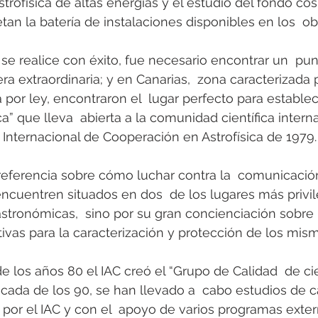
trofísica de altas energías y el estudio del fondo có
n la batería de instalaciones disponibles en los  ob
 se realice con éxito, fue necesario encontrar un  pu
era extraordinaria; y en Canarias,  zona caracterizada 
 por ley, encontraron el  lugar perfecto para estable
a” que lleva  abierta a la comunidad científica intern
o Internacional de Cooperación en Astrofísica de 1979.
referencia sobre cómo luchar contra la  comunicación
ncuentren situados en dos  de los lugares más privil
stronómicas,  sino por su gran concienciación sobre 
tivas para la caracterización y protección de los mis
 de los años 80 el IAC creó el “Grupo de Calidad  de ci
ada de los 90, se han llevado a  cabo estudios de ca
por el IAC y con el  apoyo de varios programas extern