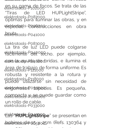
en su gama de focos. Se trata de las 
elektrotools-P102000
“Tiras de LED HUPLightStripe”, 
elektrotools-P087000
óptimas para iluminar las obras, y en 
elektrotools-P096000
especial, construcciones en obra 
bruta.
elektrotools-P041000
elektrotools-P083000
La tira de luz LED puede colgarse 
elektrotools-P040000
fácilmente del techo, por ejemplo, 
con la ayuda de bridas, e ilumina el 
elektrotools-P046000
área de trabajo de forma uniforme. Es 
elektrotools-P121000
robusta y resistente a la rotura y 
elektrotools-P118000
puede utilizarse sin necesidad de 
elektrotools-P059000
engorrosos trípodes. Es pequeña, 
compacta y se puede guardar como 
elektrotools-P086000
un rollo de cable.
elektrotools-P033000
elektrotools-P043000
Las “
HUPLightStripe
” se presentan en 
bobinas de 15 y 25m (Refs. 130364 y 
elektrotools-P065000