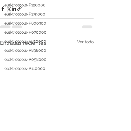
elektrotools-P120000
elektrotools-P179000
elektrotools-P800300
elektrotools-P070000
elektrotools-P820000
Ver todo
Entradas recientes
elektrotools-P898000
elektrotools-P058000
elektrotools-P110000
elektrotools-P979800
elektrotools-P003000
elektrotools-P122000
elektrotools-P547000
elektrotools-C039000
elektrotools-P536000