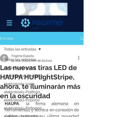
Entrada
Todas las entradas
Fegime España
Todas las entradas
22 mar 2022
1 min de lectura
Las nuevas tiras LED de
elektrotools-grupo
HAUPA HUPlightStripe,
elektrotools-proveedor
elektrotools-socio
ahora, te iluminarán más
elektrotools-P118000
en la oscuridad
elektrotools-P111000
HAUPA
, la firma alemana en 
elektrotools-P060000
herramientas y técnica en conexión de 
cables, presenta su última novedad 
elektrotools-P027000