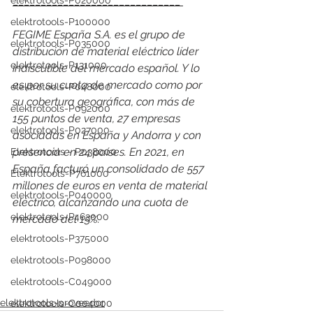
______________________________ 
elektrotools-P020000
elektrotools-P100000
FEGIME España S.A. es el grupo de 
elektrotools-P035000
distribución de material eléctrico líder 
elektrotools-P131000
indiscutible del mercado español. Y lo 
es por su cuota de mercado como por 
elektrotools-P048000
su cobertura geográfica, con más de 
elektrotools-P092000
155 puntos de venta, 27 empresas 
elektrotools-P027000
asociadas en España y Andorra y con 
presencia en 24 países. En 2021, en 
Elektrotools - P038000
España facturó un consolidado de 557 
Elektrotools-P761000
millones de euros en venta de material 
elektrotools-P040000
eléctrico, alcanzando una cuota de 
elektrotools-P463000
mercado del 15%.
elektrotools-P375000
elektrotools-P098000
elektrotools-C049000
elektrotools-proveedor
elektrotools-C004000