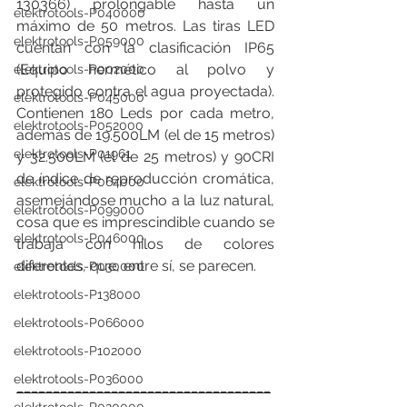
130366) prolongable hasta un 
elektrotools-P040000
máximo de 50 metros. Las tiras LED 
elektrotools-P059000
cuentan con la clasificación IP65 
(Equipo hermético al polvo y 
elektrotools-P002000
protegido contra el agua proyectada). 
elektrotools-P045000
Contienen 180 Leds por cada metro, 
elektrotools-P052000
además de 19.500LM (el de 15 metros) 
elektrotools-P01961
y 32.500LM (el de 25 metros) y 90CRI 
de índice de reproducción cromática, 
elektrotools-P064000
asemejándose mucho a la luz natural, 
elektrotools-P099000
cosa que es imprescindible cuando se 
elektrotools-P046000
trabaja con hilos de colores 
diferentes, que, entre sí, se parecen.
elektrotools-P030000
elektrotools-P138000
elektrotools-P066000
elektrotools-P102000
elektrotools-P036000
___________________________________