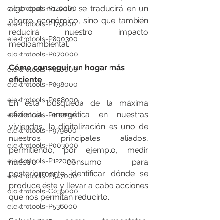
algo que no solo se traducirá en un 
elektrotools-P120000
ahorro económico, sino que también 
elektrotools-P179000
reducirá nuestro impacto 
elektrotools-P800300
medioambiental.
elektrotools-P070000
Cómo conseguir un hogar más 
elektrotools-P820000
eficiente
elektrotools-P898000
elektrotools-P058000
En esta búsqueda de la máxima 
eficiencia energética en nuestras 
elektrotools-P110000
viviendas, la digitalización es uno de 
elektrotools-P979800
nuestros principales aliados, 
elektrotools-P003000
permitiendo, por ejemplo, medir 
elektrotools-P122000
nuestro consumo para 
posteriormente identificar dónde se 
elektrotools-P547000
produce éste y llevar a cabo acciones 
elektrotools-C039000
que nos permitan reducirlo. 
elektrotools-P536000