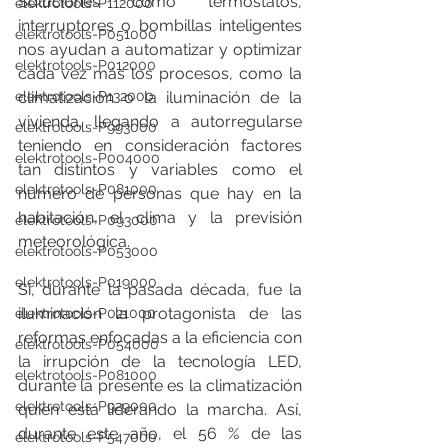
Soluciones como termostatos, 
elektrotools-P112000
interruptores o bombillas inteligentes 
elektrotools-P051000
nos ayudan a automatizar y optimizar 
elektrotools-P012000
cada vez más los procesos, como la 
elektrotools-P132000
climatización o la iluminación de la 
vivienda, llegando a autorregularse 
elektrotools-P993000
teniendo en consideración factores 
elektrotools-P004000
tan distintos y variables como el 
elektrotools-P081000
número de personas que hay en la 
habitación, el clima y la previsión 
elektrotools-P093000
meteorológica. 
elektrotools-P053000
elektrotools-P019000
Si, durante la pasada década, fue la 
iluminación la protagonista de las 
elektrotools-P021000
reformas enfocadas a la eficiencia con 
elektrotools-P054000
la irrupción de la tecnología LED, 
elektrotools-P081000
durante la presente es la climatización 
elektrotools-P929000
quien está liderando la marcha. Así, 
durante este año, el 56 % de las 
elektrotools-P547000