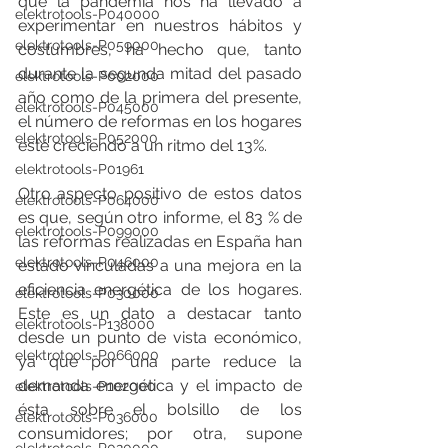
que la pandemia nos ha llevado a 
elektrotools-P040000
experimentar en nuestros hábitos y 
elektrotools-P059000
costumbres, ha hecho que, tanto 
durante la segunda mitad del pasado 
elektrotools-P002000
año como de la primera del presente, 
elektrotools-P045000
el número de reformas en los hogares 
elektrotools-P052000
esté creciendo a un ritmo del 13%. 
elektrotools-P01961
Otro aspecto positivo de estos datos 
elektrotools-P064000
es que, según otro informe, el 83 % de 
elektrotools-P099000
las reformas realizadas en España han 
elektrotools-P046000
estado vinculadas a una mejora en la 
eficiencia energética de los hogares. 
elektrotools-P030000
Este es un dato a destacar tanto 
elektrotools-P138000
desde un punto de vista económico, 
elektrotools-P066000
ya que por una parte reduce la 
demanda energética y el impacto de 
elektrotools-P102000
ésta sobre el bolsillo de los 
elektrotools-P036000
consumidores; por otra, supone 