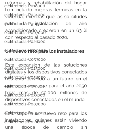
reformas y rehabilitación del hogar 
elektrotools-P018000
han incluido mejoras térmicas en la 
elektrotools-P024000
vivienda, mientras que las solicitudes 
para la instalación de aire 
elektrotools-P914900
acondicionado crecieron en un 63 % 
elektrotools-P007000
con respecto al pasado 2020.
elektrotools-P026000
elektrotools-P009000
Un nuevo reto para los instaladores
elektrotools-C053000
Esta expansión de las soluciones 
elektrotools-P025000
digitales y los dispositivos conectados 
elektrotools-P058000
nos está llevando a un futuro en el 
que se estima que para el año 2050 
elektrotools-P979800
haya más de 50.000 millones de 
elektrotools-P033000
dispositivos conectados en el mundo.
elektrotools-P007000
elektrotools-P005000
Esto supone un nuevo reto para los 
instaladores, quienes están viviendo 
elektrotools-P021000
una época de cambio sin 