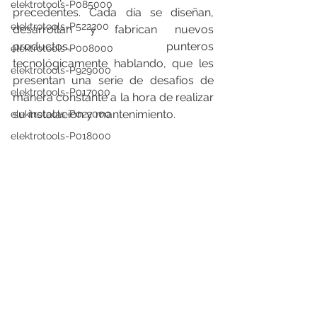
elektrotools-P085000
precedentes. Cada día se diseñan, 
elektrotools-P522200
desarrollan y fabrican nuevos 
productos, punteros 
elektrotools-P008000
tecnológicamente hablando, que les 
elektrotools-P929000
presentan una serie de desafíos de 
elektrotools-P017000
manera constante a la hora de realizar 
su instalación y mantenimiento.
elektrotools-P022000
elektrotools-P018000