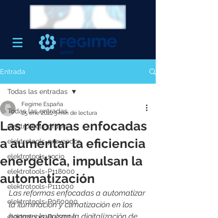
Entrada
Todas las entradas
Fegime España
Todas las entradas
25 ene 2022
3 min de lectura
Las reformas enfocadas
elektrotools-grupo
a aumentar la eficiencia
elektrotools-proveedor
elektrotools-socio
energética, impulsan la
elektrotools-P118000
automatización
elektrotools-P111000
Las reformas enfocadas a automatizar 
elektrotools-P060000
la iluminación y climatización en los
hogares impulsan la digitalización de 
elektrotools-P027000