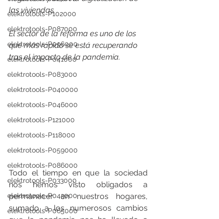
las viviendas.
elektrotools-P102000
elektrotools-P087000
El sector de la reforma es uno de los 
elektrotools-P096000
que más rápido se está recuperando
tras el impacto de la pandemia.
elektrotools-P041000
elektrotools-P083000
elektrotools-P040000
elektrotools-P046000
elektrotools-P121000
elektrotools-P118000
elektrotools-P059000
elektrotools-P086000
Todo el tiempo en que la sociedad 
elektrotools-P033000
nos hemos visto obligados a 
elektrotools-P043000
permanecer en nuestros hogares, 
sumado a los numerosos cambios 
elektrotools-P065000