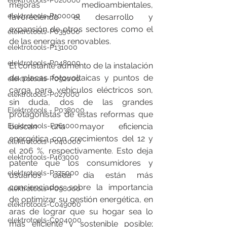
elektrotools-P020000
mejoras medioambientales, 
elektrotools-P100000
favoreciendo el desarrollo y 
expansión de otros sectores como el 
elektrotools-P035000
de las energías renovables. 
elektrotools-P131000
elektrotools-P048000
El constante aumento de la instalación 
de placas fotovoltaicas y puntos de 
elektrotools-P092000
carga para vehículos eléctricos son, 
elektrotools-P027000
sin duda, dos de las grandes 
Elektrotools - P038000
protagonistas de estas reformas que 
Elektrotools-P761000
buscan una mayor eficiencia 
energética con crecimientos del 12 y 
elektrotools-P040000
el 206 %, respectivamente. Esto deja 
elektrotools-P463000
patente que los consumidores y 
elektrotools-P375000
usuarios cada día están más 
concienciados sobre la importancia 
elektrotools-P098000
de optimizar su gestión energética, en 
elektrotools-C049000
aras de lograr que su hogar sea lo 
elektrotools-C004000
más eficiente y sostenible posible; 