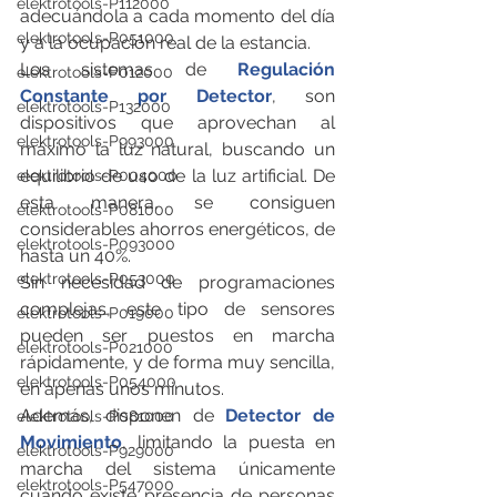
elektrotools-P112000
adecuándola a cada momento del día 
elektrotools-P051000
y a la ocupación real de la estancia.
Los sistemas de
 Regulación 
elektrotools-P012000
Constante por Detector
, son 
elektrotools-P132000
dispositivos que aprovechan al 
elektrotools-P993000
máximo la luz natural, buscando un 
equilibrio de uso de la luz artificial. De 
elektrotools-P004000
esta manera, se consiguen 
elektrotools-P081000
considerables ahorros energéticos, de 
elektrotools-P093000
hasta un 40%.
elektrotools-P053000
Sin necesidad de programaciones 
complejas, este tipo de sensores 
elektrotools-P019000
pueden ser puestos en marcha 
elektrotools-P021000
rápidamente, y de forma muy sencilla, 
elektrotools-P054000
en apenas unos minutos.
Además, disponen de 
Detector de 
elektrotools-P081000
Movimiento
, limitando la puesta en 
elektrotools-P929000
marcha del sistema únicamente 
elektrotools-P547000
cuando existe presencia de personas 