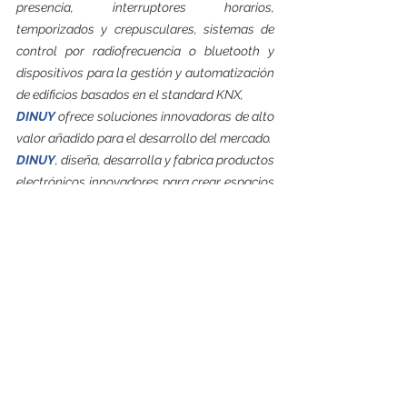
presencia, interruptores horarios, 
temporizados y crepusculares, sistemas de 
control por radiofrecuencia o bluetooth y 
dispositivos para la gestión y automatización 
de edificios basados en el standard KNX, 
DINUY
 ofrece soluciones innovadoras de alto 
valor añadido para el desarrollo del mercado.  
DINUY
, diseña, desarrolla y fabrica productos 
electrónicos innovadores para crear espacios 
inteligentes, más confortables, eficientes y 
sostenibles aportando valor al mercado y sus 
clientes.
Si desea obtener más información sobre 
DINUY
, consulte nuestro sitio web.
___________________________________
__________________________________ 
FEGIME España S.A. es el grupo de 