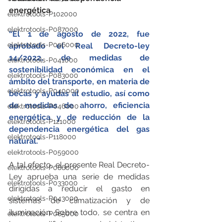
energética
elektrotools-P102000
elektrotools-P087000
“El 1 de agosto de 2022, fue 
elektrotools-P096000
aprobado el Real Decreto-ley 
14/2022, de medidas de 
elektrotools-P041000
sostenibilidad económica en el 
elektrotools-P083000
ámbito del transporte, en materia de 
elektrotools-P040000
becas y ayudas al estudio, así como 
de medidas de ahorro, eficiencia 
elektrotools-P046000
energética y de reducción de la 
elektrotools-P121000
dependencia energética del gas 
elektrotools-P118000
natural.” 
elektrotools-P059000
A tal efecto, el presente Real Decreto-
elektrotools-P086000
Ley aprueba una serie de medidas 
elektrotools-P033000
dirigidas a reducir el gasto en 
elektrotools-P043000
sistemas de climatización y de 
iluminación. Sobre todo, se centra en 
elektrotools-P065000