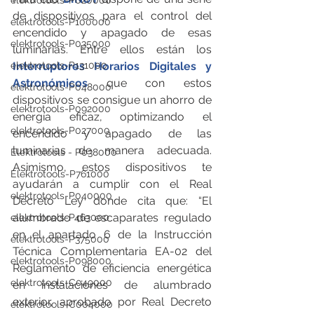
elektrotools-P020000
de dispositivos para el control del 
elektrotools-P100000
encendido y apagado de esas 
elektrotools-P035000
luminarias. Entre ellos están los 
Interruptores Horarios Digitales y 
elektrotools-P131000
Astronómicos
 que con estos 
elektrotools-P048000
dispositivos se consigue un ahorro de 
elektrotools-P092000
energía eficaz, optimizando el 
elektrotools-P027000
encendido y apagado de las 
luminarias de manera adecuada. 
Elektrotools - P038000
Asimismo, estos dispositivos te 
Elektrotools-P761000
ayudarán a cumplir con el Real 
elektrotools-P040000
Decreto Ley donde cita que: “El 
alumbrado de escaparates regulado 
elektrotools-P463000
en el apartado 6 de la Instrucción 
elektrotools-P375000
Técnica Complementaria EA-02 del 
elektrotools-P098000
Reglamento de eficiencia energética 
elektrotools-C049000
en instalaciones de alumbrado 
exterior, aprobado por Real Decreto 
elektrotools-C004000