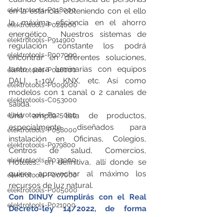
elektrotools-P018000
en la estancia, obteniendo con el ello 
la máxima eficiencia en el ahorro 
elektrotools-P024000
energético.  Nuestros sistemas de 
elektrotools-P914900
regulación constante los podrá 
elektrotools-P007000
encontrar en diferentes soluciones, 
tanto para luminarias con equipos 
elektrotools-P026000
DALI, 1-10V, KNX, etc. Así como 
elektrotools-P009000
modelos con 1 canal o 2 canales de 
elektrotools-C053000
salida.
Una amplia lista de productos, 
elektrotools-P025000
especialmente diseñados para 
elektrotools-P058000
instalación en Oficinas, Colegios, 
elektrotools-P979800
Centros de salud, Comercios, 
elektrotools-P033000
Hoteles… en definitiva, allí donde se 
quiere aprovechar al máximo los 
elektrotools-P007000
recursos de luz natural.
elektrotools-P005000
Con DINUY cumplirás con el Real 
elektrotools-P021000
Decreto-ley 14/2022, de forma 