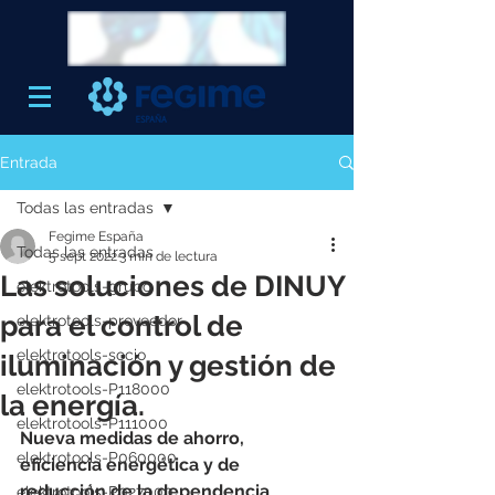
Entrada
Todas las entradas
Fegime España
Todas las entradas
5 sept 2022
3 min de lectura
Las soluciones de DINUY
elektrotools-grupo
para el control de
elektrotools-proveedor
elektrotools-socio
iluminación y gestión de
elektrotools-P118000
la energía.
elektrotools-P111000
Nueva medidas de ahorro, 
elektrotools-P060000
eficiencia energética y de 
reducción de la dependencia 
elektrotools-P027000