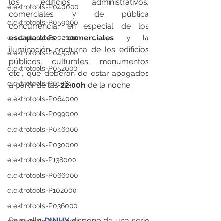
los edificios administrativos, 
elektrotools-P040000
comerciales y de pública 
elektrotools-P059000
concurrencia, en especial de los 
escaparates comerciales
 y la 
elektrotools-P002000
iluminación nocturna de los edificios 
elektrotools-P045000
públicos, culturales, monumentos 
elektrotools-P052000
etc., que deberán de estar apagados 
elektrotools-P01961
a partir de las 
22:00h
 de la noche. 
elektrotools-P064000
elektrotools-P099000
elektrotools-P046000
elektrotools-P030000
elektrotools-P138000
elektrotools-P066000
elektrotools-P102000
elektrotools-P036000
Para ello 
DINUY 
dispone de una serie 