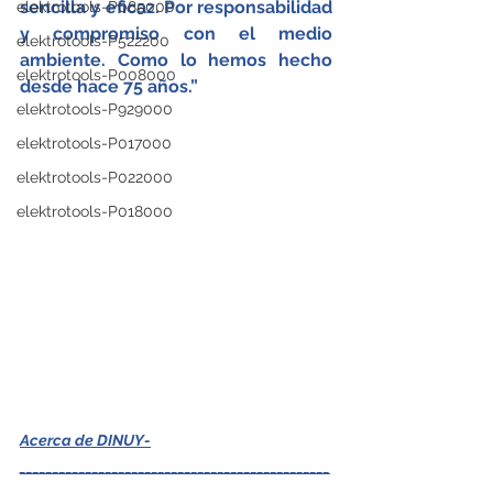
sencilla y eficaz. Por responsabilidad 
elektrotools-P085000
y compromiso con el medio 
elektrotools-P522200
ambiente. Como lo hemos hecho 
elektrotools-P008000
desde hace 75 años.”
elektrotools-P929000
elektrotools-P017000
elektrotools-P022000
elektrotools-P018000
Acerca de DINUY­
_______________________________________________
___  