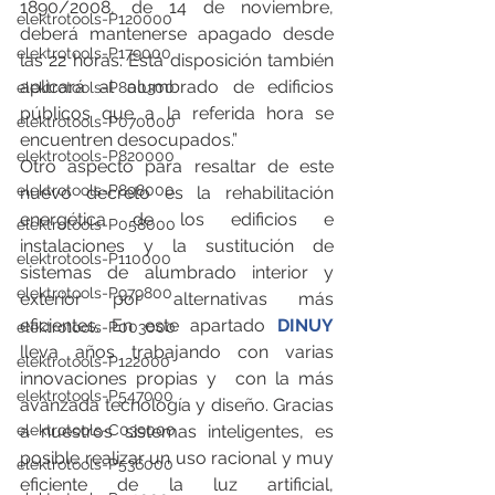
1890/2008, de 14 de noviembre, 
elektrotools-P120000
deberá mantenerse apagado desde 
elektrotools-P179000
las 22 horas. Está disposición también 
aplicará al alumbrado de edificios 
elektrotools-P800300
públicos que a la referida hora se 
elektrotools-P070000
encuentren desocupados.”
elektrotools-P820000
Otro aspecto para resaltar de este 
elektrotools-P898000
nuevo decreto es la rehabilitación 
energética de los edificios e 
elektrotools-P058000
instalaciones y la sustitución de 
elektrotools-P110000
sistemas de alumbrado interior y 
elektrotools-P979800
exterior por alternativas más 
eficientes. En este apartado 
DINUY
elektrotools-P003000
lleva años trabajando con varias 
elektrotools-P122000
innovaciones propias y  con la más 
elektrotools-P547000
avanzada tecnología y diseño. Gracias 
a nuestros sistemas inteligentes, es 
elektrotools-C039000
posible realizar un uso racional y muy 
elektrotools-P536000
eficiente de la luz artificial, 