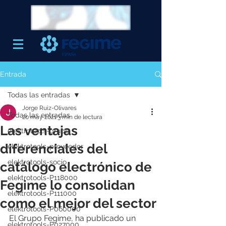
Entrada
Todas las entradas
Jorge Ruiz-Olivares
Todas las entradas
20 may 2021
3 min de lectura
Las ventajas
elektrotools-grupo
diferenciales del
elektrotools-proveedor
elektrotools-socio
catálogo electrónico de
elektrotools-P118000
Fegime lo consolidan
elektrotools-P111000
como el mejor del sector
elektrotools-P060000
El Grupo Fegime, ha publicado un 
elektrotools-P027000