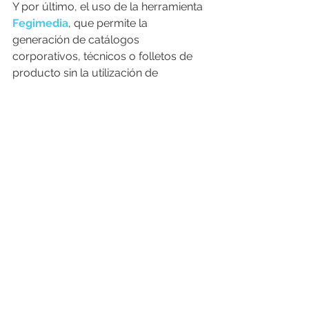
Y por último, el uso de la herramienta 
Fegimedia
, que permite la 
generación de catálogos 
corporativos, técnicos o folletos de 
producto sin la utilización de 
herramientas de diseño gráfico y sin 
disponer únicamente de las 
referencias que se quieran incorporar. 
No es necesario buscar la imagen del 
producto, sus características o 
ningún dato más.