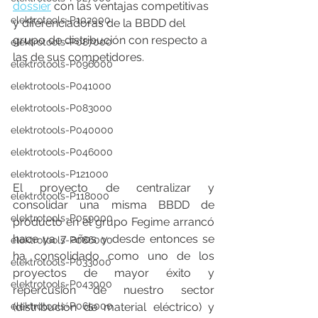
dossier
 con las ventajas competitivas 
elektrotools-P102000
y diferenciadoras de la BBDD del 
grupo de distribución con respecto a 
elektrotools-P087000
las de sus competidores.
elektrotools-P096000
elektrotools-P041000
elektrotools-P083000
elektrotools-P040000
elektrotools-P046000
elektrotools-P121000
El proyecto de centralizar y 
elektrotools-P118000
consolidar una misma BBDD de 
elektrotools-P059000
producto en el grupo Fegime arrancó 
hace ya 7 años y desde entonces se 
elektrotools-P086000
ha consolidado como uno de los 
elektrotools-P033000
proyectos de mayor éxito y 
elektrotools-P043000
repercusión de nuestro sector 
(distribución de material eléctrico) y 
elektrotools-P065000