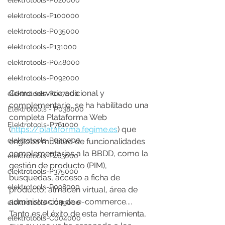
elektrotools-P020000
elektrotools-P100000
elektrotools-P035000
elektrotools-P131000
elektrotools-P048000
elektrotools-P092000
Como servicio adicional y 
elektrotools-P027000
complementario, se ha habilitado una 
Elektrotools - P038000
completa Plataforma Web 
Elektrotools-P761000
(
https://plataforma.fegime.es
) que 
elektrotools-P040000
engloba multitud de funcionalidades 
complementarias a la BBDD, como la 
elektrotools-P463000
gestión de producto (PIM), 
elektrotools-P375000
búsquedas, acceso a ficha de 
elektrotools-P098000
producto, almacén virtual, área de 
administración de e-commerce.... 
elektrotools-C049000
Tanto es el éxito de esta herramienta, 
elektrotools-C004000