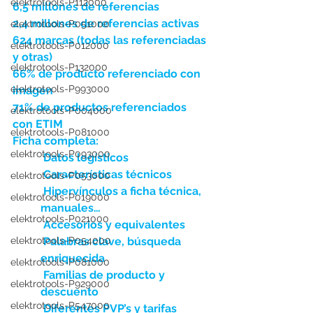
elektrotools-P112000
6,5 millones de referencias
2,4 millones de referencias activas
elektrotools-P051000
624 marcas (todas las referenciadas 
elektrotools-P012000
y otras)
elektrotools-P132000
66% de producto referenciado con 
elektrotools-P993000
imagen
71% de productos referenciados 
elektrotools-P004000
con ETIM
elektrotools-P081000
Ficha completa:
elektrotools-P093000
Datos logísticos
Características técnicos
elektrotools-P053000
Hipervínculos a ficha técnica, 
elektrotools-P019000
manuales…
elektrotools-P021000
Accesorios y equivalentes
elektrotools-P054000
Palabras clave, búsqueda 
enriquecida
elektrotools-P081000
Familias de producto y 
elektrotools-P929000
descuento
elektrotools-P547000
Diferentes PVP’s y tarifas