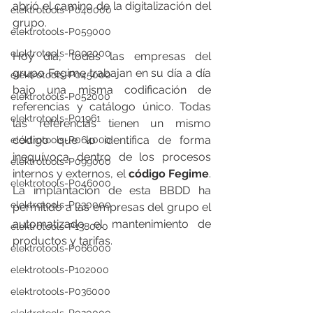
abrió el camino de la digitalización del 
elektrotools-P040000
grupo.
elektrotools-P059000
elektrotools-P002000
Hoy día, todas las empresas del 
grupo Fegime trabajan en su día a día 
elektrotools-P045000
bajo una misma codificación de 
elektrotools-P052000
referencias y catálogo único. Todas 
elektrotools-P01961
las referencias tienen un mismo 
código que lo identifica de forma 
elektrotools-P064000
inequívoca dentro de los procesos 
elektrotools-P099000
internos y externos, el 
código Fegime
. 
elektrotools-P046000
La implantación de esta BBDD ha 
elektrotools-P030000
permitido a las empresas del grupo el 
automatizado el mantenimiento de 
elektrotools-P138000
productos y tarifas. 
elektrotools-P066000
elektrotools-P102000
elektrotools-P036000