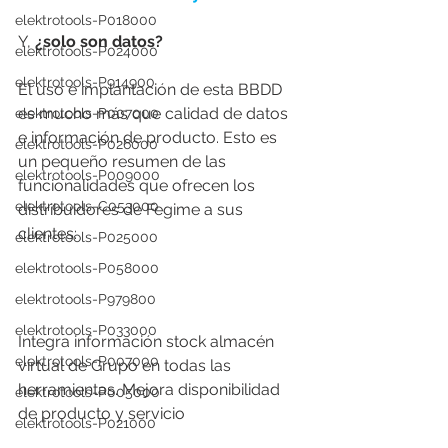
elektrotools-P018000
Y, 
¿solo son datos?
elektrotools-P024000
elektrotools-P914900
El uso e implantación de esta BBDD 
es mucho más que calidad de datos 
elektrotools-P007000
e información de producto. Esto es 
elektrotools-P026000
un pequeño resumen de las 
elektrotools-P009000
funcionalidades que ofrecen los 
elektrotools-C053000
distribuidores de Fegime a sus 
clientes:
elektrotools-P025000
elektrotools-P058000
elektrotools-P979800
elektrotools-P033000
Integra información stock almacén 
elektrotools-P007000
virtual de Grupo en todas las 
herramientas. Mejora disponibilidad 
elektrotools-P005000
de producto y servicio
elektrotools-P021000