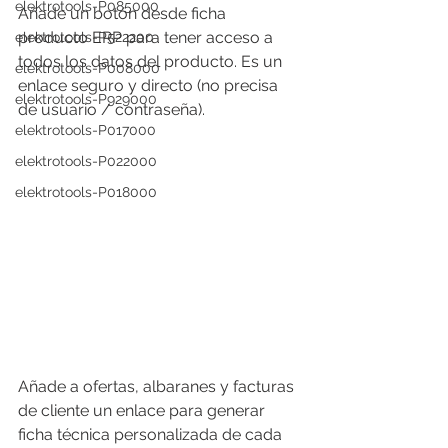
elektrotools-P085000
Añade un botón desde ficha 
producto ERP para tener acceso a 
elektrotools-P522200
todos los datos del producto. Es un 
elektrotools-P008000
enlace seguro y directo (no precisa 
elektrotools-P929000
de usuario / contraseña).
elektrotools-P017000
elektrotools-P022000
elektrotools-P018000
Añade a ofertas, albaranes y facturas 
de cliente un enlace para generar 
ficha técnica personalizada de cada 