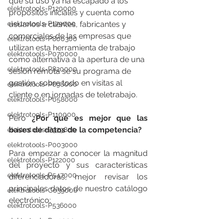
que su uso ya ha escapado a los 
elektrotools-P120000
propósitos iniciales y cuenta como 
elektrotools-P179000
usuarios a clientes, fabricantes y 
comerciales de las empresas que 
elektrotools-P800300
utilizan esta herramienta de trabajo 
elektrotools-P070000
como alternativa a la apertura de una 
elektrotools-P820000
sesión remota se su programa de 
gestión, sobre todo en visitas al 
elektrotools-P898000
cliente o en jornadas de teletrabajo.
elektrotools-P058000
elektrotools-P110000
Pero
 ¿Por qué es mejor que las 
bases de datos de la competencia?
elektrotools-P979800
elektrotools-P003000
Para empezar a conocer la magnitud 
elektrotools-P122000
del proyecto y sus características 
elektrotools-P547000
diferenciadoras, mejor revisar los 
principales datos de nuestro catálogo 
elektrotools-C039000
electrónico:
elektrotools-P536000