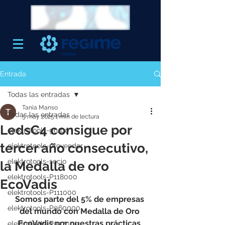
Entrada
Todas las entradas
Tania Manso
Todas las entradas
5 may 2025
1 min de lectura
LedsC4 consigue por
elektrotools-grupo
tercer año consecutivo,
elektrotools-proveedor
elektrotools-socio
la Medalla de oro
elektrotools-P118000
EcoVadis
elektrotools-P111000
Somos parte del 5% de empresas 
elektrotools-P060000
del mundo con Medalla de Oro 
EcoVadis por nuestras prácticas 
elektrotools-P027000