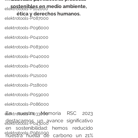
sostenibles en medio ambiente, 
elektrotools-P102000
ética y derechos humanos. 
elektrotools-P087000
elektrotools-P096000
elektrotools-P041000
elektrotools-P083000
elektrotools-P040000
elektrotools-P046000
elektrotools-P121000
elektrotools-P118000
elektrotools-P059000
elektrotools-P086000
En nuestra Memoria RSC 2023 
elektrotools-P033000
destacamos un avance significativo 
elektrotools-P043000
en sostenibilidad: hemos reducido 
elektrotools-P065000
nuestra huella de carbono un 21% 