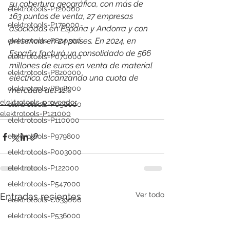
su cobertura geográfica, con más de 
elektrotools-P120000
163 puntos de venta, 27 empresas 
elektrotools-P179000
asociadas en España y Andorra y con 
presencia en 24 países. 
En 2024, en 
elektrotools-P800300
España facturó un consolidado de 566 
elektrotools-P070000
millones de euros en venta de material 
elektrotools-P820000
eléctrico, alcanzando una cuota de 
elektrotools-P898000
mercado del 11%
elektrotools-proveedor
elektrotools-P058000
elektrotools-P121000
elektrotools-P110000
elektrotools-P979800
elektrotools-P003000
elektrotools-P122000
elektrotools-P547000
Ver todo
Entradas recientes
elektrotools-C039000
elektrotools-P536000