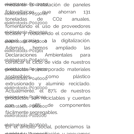
elektrotools-P040000
mediante la instalación de paneles 
fotovoltaicos que ahorran 131 
elektrotools-P059000
toneladas de CO2 anuales, 
elektrotools-P002000
fomentando el uso de proveedores 
elektrotools-P045000
locales y reduciendo el consumo de 
papel gracias a la digitalización. 
elektrotools-P052000
Además, hemos ampliado las 
elektrotools-P01961
Declaraciones Ambientales para 
elektrotools-P064000
certificar el ciclo de vida de nuestros 
productos e incorporado materiales 
elektrotools-P099000
sostenibles, como plástico 
elektrotools-P046000
extrusionado y aluminio reciclado. 
elektrotools-P030000
Actualmente, el 87% de nuestros 
elektrotools-P138000
productos son reciclables y cuentan 
con un 98% de componentes 
elektrotools-P066000
fácilmente segregables. 
elektrotools-P102000
elektrotools-P036000
En el ámbito social, potenciamos la 
paridad y la conciliación, y apoyamos 