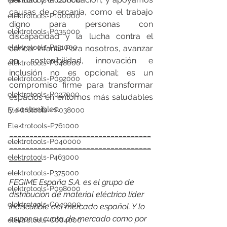
elektrotools-P020000
causas de cercanía, como el trabajo 
elektrotools-P100000
digno para personas con 
elektrotools-P035000
discapacidad y la lucha contra el 
elektrotools-P131000
cáncer infantil. Para nosotros, avanzar 
en sostenibilidad, innovación e 
elektrotools-P048000
inclusión no es opcional; es un 
elektrotools-P092000
compromiso firme para transformar 
elektrotools-P027000
espacios en entornos más saludables 
y sostenibles. 
Elektrotools - P038000
Elektrotools-P761000
___________________________________
elektrotools-P040000
___________________________________
elektrotools-P463000
________
elektrotools-P375000
FEGIME España S.A. es el grupo de 
elektrotools-P098000
distribución de material eléctrico líder 
elektrotools-C049000
indiscutible del mercado español. Y lo 
es por su cuota de mercado como por 
elektrotools-C004000