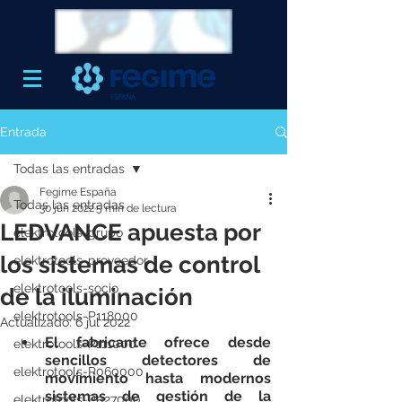
Entrada
Todas las entradas
Fegime España
Todas las entradas
30 jun 2022
5 min de lectura
LEDVANCE apuesta por
elektrotools-grupo
los sistemas de control
elektrotools-proveedor
elektrotools-socio
de la iluminación
elektrotools-P118000
Actualizado:
6 jul 2022
El fabricante ofrece desde 
elektrotools-P111000
sencillos detectores de 
elektrotools-P060000
movimiento hasta modernos 
sistemas de gestión de la 
elektrotools-P027000