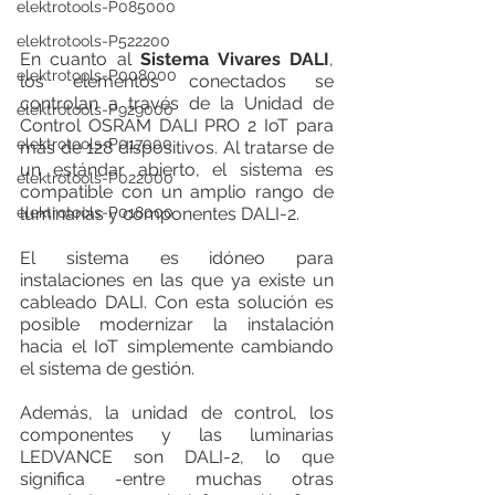
elektrotools-P085000
elektrotools-P522200
En cuanto al 
Sistema Vivares DALI
, 
elektrotools-P008000
los elementos conectados se 
controlan a través de la Unidad de 
elektrotools-P929000
Control OSRAM DALI PRO 2 IoT para 
elektrotools-P017000
más de 128 dispositivos. Al tratarse de 
un estándar abierto, el sistema es 
elektrotools-P022000
compatible con un amplio rango de 
elektrotools-P018000
luminarias y componentes DALI-2. 
El sistema es idóneo para 
instalaciones en las que ya existe un 
cableado DALI. Con esta solución es 
posible modernizar la instalación 
hacia el IoT simplemente cambiando 
el sistema de gestión. 
Además, la unidad de control, los 
componentes y las luminarias 
LEDVANCE son DALI-2, lo que 
significa -entre muchas otras 