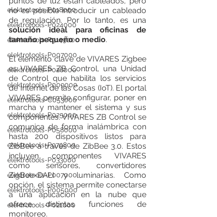
puntos de luz están cableados, pero 
elektrotools-P018000
no es posible introducir un cableado 
de regulación. Por lo tanto, es una 
elektrotools-P024000
solución ideal para oficinas de 
tamaño pequeño o medio
.
elektrotools-P914900
elektrotools-P007000
El elemento clave de VIVARES Zigbee 
es VIVARES ZB Control, una Unidad 
elektrotools-P026000
de Control que habilita los servicios 
elektrotools-P009000
de Internet de las Cosas (IoT). El portal 
VIVARES permite configurar, poner en 
elektrotools-C053000
marcha y mantener el sistema y sus 
elektrotools-P025000
componentes. VIVARES ZB Control se 
comunica de forma inalámbrica con 
elektrotools-P058000
hasta 200 dispositivos listos para 
elektrotools-P979800
ZibBee a través de ZibBee 3.0. Estos 
incluyen componentes VIVARES 
elektrotools-P033000
como sensores, convertidores 
ZigBee-DALI y luminarias. Como 
elektrotools-P007000
opción, el sistema permite conectarse 
elektrotools-P005000
a una aplicación en la nube que 
ofrece distintas funciones de 
elektrotools-P021000
monitoreo. 