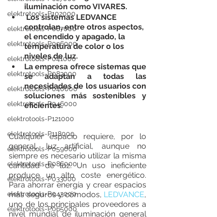
iluminación como VIVARES. 
elektrotools-P102000
Los sistemas LEDVANCE 
controlan, entre otros aspectos, 
elektrotools-P087000
el encendido y apagado, la 
elektrotools-P096000
temperatura de color o los 
niveles de luz.
elektrotools-P041000
La empresa ofrece sistemas que 
elektrotools-P083000
se adaptan a todas las 
necesidades de los usuarios con 
elektrotools-P040000
soluciones más sostenibles y 
elektrotools-P046000
eficientes.
elektrotools-P121000
elektrotools-P118000
Cualquier espacio requiere, por lo 
general, luz artificial, aunque no 
elektrotools-P059000
siempre es necesario utilizar la misma 
elektrotools-P086000
cantidad de luz. Un uso ineficiente 
produce un alto coste energético. 
elektrotools-P033000
Para ahorrar energía y crear espacios 
elektrotools-P043000
más seguros y cómodos, 
LEDVANCE
, 
uno de los principales proveedores a 
elektrotools-P065000
nivel mundial de iluminación general 