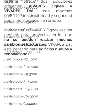
elektrotools-P020000
sistema ofrece dos soluciones 
diferentes, 
VIVARES Zigbee y 
elektrotools-P100000
VIVARES DALI
, con máximas 
elektrotools-P035000
garantías de confiabilidad y seguridad 
por la monitorización en la nube. 
elektrotools-P131000
elektrotools-P048000
Mientras que VIVARES Zigbee resulta 
perfecto para proyectos en los que 
elektrotools-P092000
no se pueden realizar muchos 
cambios estructurales
, VIVARES Dali 
elektrotools-P027000
está pensado para 
edificios nuevos y 
Elektrotools - P038000
renovaciones
.  
Elektrotools-P761000
elektrotools-P040000
elektrotools-P463000
elektrotools-P375000
elektrotools-P098000
elektrotools-C049000
elektrotools-C004000