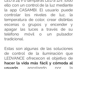
LED a 24 V o lámparas LED a 12V, todo 
ello con un control de la luz mediante 
la app CASAMBI. El usuario puede 
controlar los niveles de luz, la 
temperatura de color, crear distintas 
escenas o grupos y encender y 
apagar las luces a través de su 
teléfono móvil o un pulsador 
tradicional. 
Estas son algunas de las soluciones 
de control de la iluminación que 
LEDVANCE ofrececon el objetivo de 
hacer la vida más fácil y cómoda al 
usuario
, apostando por la 
sostenibilidad y la eficiencia 
energética
.
SOBRE LEDVANCE 
Con oficinas en más de 50 países y 
actividad en más de 140, LEDVANCE 
es uno de los proveedores líderes a 