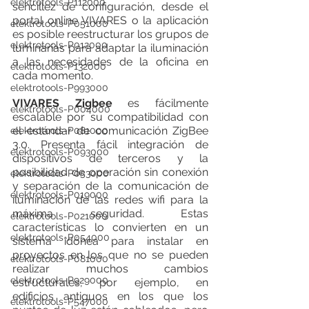
elektrotools-P112000
sencillez de configuración, desde el 
portal online VIVARES o la aplicación 
elektrotools-P051000
es posible reestructurar los grupos de 
elektrotools-P012000
luminarias para adaptar la iluminación 
a las necesidades de la oficina en 
elektrotools-P132000
cada momento.
elektrotools-P993000
VIVARES Zigbee
 es fácilmente 
elektrotools-P004000
escalable por su compatibilidad con 
el estándar de comunicación ZigBee 
elektrotools-P081000
3.0. Presenta fácil integración de 
elektrotools-P093000
dispositivos de terceros y la 
posibilidad de operación sin conexión 
elektrotools-P053000
y separación de la comunicación de 
elektrotools-P019000
iluminación de las redes wifi para la 
máxima seguridad. Estas 
elektrotools-P021000
características lo convierten en un 
elektrotools-P054000
sistema idónea para instalar en 
proyectos en los que no se pueden 
elektrotools-P081000
realizar muchos cambios 
elektrotools-P929000
estructurales, por ejemplo, en 
edificios antiguos en los que los 
elektrotools-P547000