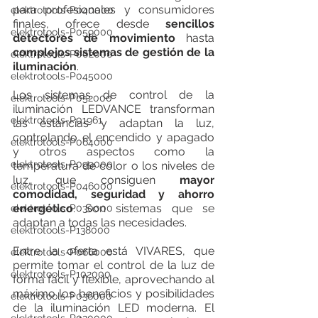
para profesionales y consumidores 
elektrotools-P040000
finales, ofrece desde 
sencillos 
elektrotools-P059000
detectores de movimiento
 hasta 
complejos sistemas de gestión de la 
elektrotools-P002000
iluminación
. 
elektrotools-P045000
Los sistemas de control de la 
elektrotools-P052000
iluminación LEDVANCE transforman 
elektrotools-P01961
las estancias y adaptan la luz, 
controlando el encendido y apagado 
elektrotools-P064000
y otros aspectos como la 
elektrotools-P099000
temperatura de color o los niveles de 
luz, que consiguen 
mayor 
elektrotools-P046000
comodidad, seguridad y ahorro 
energético
. Son sistemas que se 
elektrotools-P030000
adaptan a todas las necesidades.
elektrotools-P138000
Entre la oferta está VIVARES, que 
elektrotools-P066000
permite tomar el control de la luz de 
elektrotools-P102000
forma fácil y flexible, aprovechando al 
máximo los beneficios y posibilidades 
elektrotools-P036000
de la iluminación LED moderna. El 