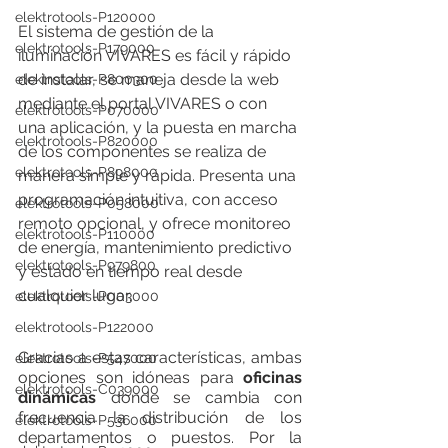
elektrotools-P120000
El sistema de gestión de la 
elektrotools-P179000
iluminación VIVARES es fácil y rápido 
de instalar, se maneja desde la web 
elektrotools-P800300
mediante el portal VIVARES o con 
elektrotools-P070000
una aplicación, y la puesta en marcha 
elektrotools-P820000
de los componentes se realiza de 
elektrotools-P898000
manera simple y rápida. Presenta una 
programación intuitiva, con acceso 
elektrotools-P058000
remoto opcional, y ofrece monitoreo 
elektrotools-P110000
de energía, mantenimiento predictivo 
elektrotools-P979800
y estado en tiempo real desde 
cualquier lugar.
elektrotools-P003000
elektrotools-P122000
Gracias a estas características, ambas 
elektrotools-P547000
opciones son idóneas para 
oficinas 
elektrotools-C039000
dinámicas
 donde se cambia con 
frecuencia la distribución de los 
elektrotools-P536000
departamentos o puestos. Por la 