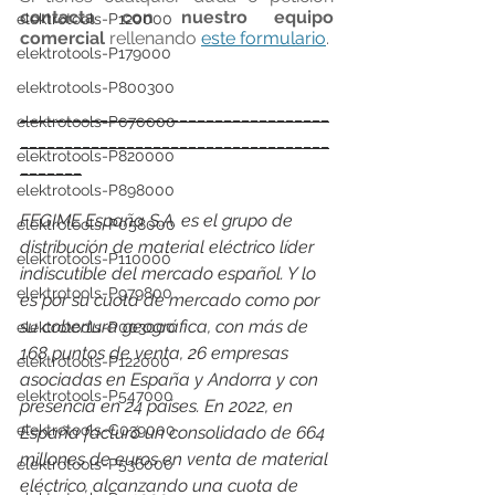
contacta con nuestro equipo 
elektrotools-P120000
comercial
 rellenando 
este formulario
.
elektrotools-P179000
elektrotools-P800300
___________________________________
elektrotools-P070000
___________________________________
elektrotools-P820000
_______
elektrotools-P898000
FEGIME España S.A. es el grupo de 
elektrotools-P058000
distribución de material eléctrico líder 
elektrotools-P110000
indiscutible del mercado español. Y lo 
elektrotools-P979800
es por su cuota de mercado como por 
su cobertura geográfica, con más de 
elektrotools-P003000
168 puntos de venta, 26 empresas 
elektrotools-P122000
asociadas en España y Andorra y con 
elektrotools-P547000
presencia en 24 países. En 2022, en 
elektrotools-C039000
España facturó un consolidado de 664 
millones de euros en venta de material 
elektrotools-P536000
eléctrico, alcanzando una cuota de 