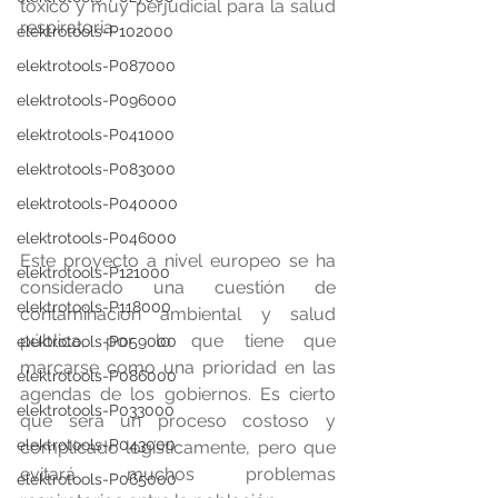
tóxico y muy perjudicial para la salud 
respiratoria.
elektrotools-P102000
elektrotools-P087000
elektrotools-P096000
elektrotools-P041000
elektrotools-P083000
elektrotools-P040000
elektrotools-P046000
Este proyecto a nivel europeo se ha 
elektrotools-P121000
considerado una cuestión de 
elektrotools-P118000
contaminación ambiental y salud 
pública, por lo que tiene que 
elektrotools-P059000
marcarse como una prioridad en las 
elektrotools-P086000
agendas de los gobiernos. Es cierto 
elektrotools-P033000
que será un proceso costoso y 
elektrotools-P043000
complicado logísticamente, pero que 
evitará muchos problemas 
elektrotools-P065000