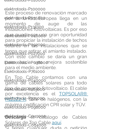
elektrotools-P020000
elektrotools-P100000
Este proceso de renovación marcado 
elektrotools-P035000
por la Unión Europea llega en un 
momento de auge de las 
elektrotools-P131000
instalaciones fotovoltaicas. Es por eso 
que puede ser una gran oportunidad 
elektrotools-P048000
para propiciar la instalación de techos 
elektrotools-P092000
solares en las instalaciones que se 
tenga que retirar el amianto instalado. 
elektrotools-P027000
Con este cambio se daría un gran 
paso hacia una mejora sostenible 
Elektrotools - P038000
para el medio ambiente.
Elektrotools-P761000
En Top Cable contamos con una 
elektrotools-P040000
gama de cables solares para todo 
tipo de proyecto fotovoltaico. El cable 
elektrotools-P463000
por excelencia es el 
TOPSOLAR® 
elektrotools-P375000
H1Z2Z2-K
, libre de halógenos, con la 
máxima certificación CPR solar y TÜV.
elektrotools-P098000
elektrotools-C049000
Descarga
 el catálogo de Cables 
Solares de Top Cable 
aquí
.
elektrotools-C004000
Si tienes cualquier duda o petición 