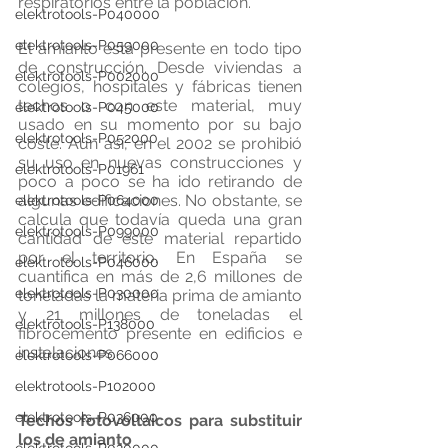
respiratorios entre la población.
elektrotools-P040000
elektrotools-P059000
El amianto está presente en todo tipo 
de construcción. Desde viviendas a 
elektrotools-P002000
colegios, hospitales y fábricas tienen 
techos o con este material, muy 
elektrotools-P045000
usado en su momento por su bajo 
elektrotools-P052000
coste. Aún así, en el 2002 se prohibió 
su uso en nuevas construcciones y 
elektrotools-P01961
poco a poco se ha ido retirando de 
algunas edificaciones. No obstante, se 
elektrotools-P064000
calcula que todavía queda una gran 
elektrotools-P099000
cantidad de este material repartido 
por el territorio. En España se 
elektrotools-P046000
cuantifica en más de 2,6 millones de 
elektrotools-P030000
toneladas la materia prima de amianto 
y 21 millones de toneladas el 
elektrotools-P138000
fibrocemento presente en edificios e 
instalaciones.
elektrotools-P066000
elektrotools-P102000
elektrotools-P036000
Techos fotovoltaicos para substituir 
los de amianto