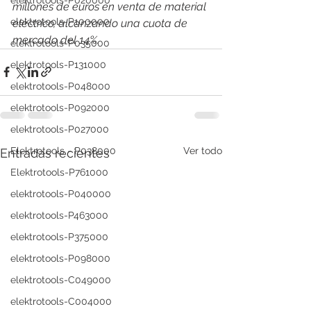
elektrotools-P020000
millones de euros en venta de material 
elektrotools-P100000
eléctrico, alcanzando una cuota de 
mercado del 14%. 
elektrotools-P035000
elektrotools-P131000
elektrotools-P048000
elektrotools-P092000
elektrotools-P027000
Ver todo
Elektrotools - P038000
Entradas recientes
Elektrotools-P761000
elektrotools-P040000
elektrotools-P463000
elektrotools-P375000
elektrotools-P098000
elektrotools-C049000
elektrotools-C004000