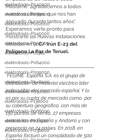
elektrotools-P040000
Masfarné "agradecemos a todos  
nuestros clientes  que nos han 
elektrotools-P059000
apoyado durante tantos años".
elektrotools-P002000
Esperamos verte pronto para 
elektrotools-P045000
mostrarte las nuevas instalaciones 
elektrotools-P052000
situadas en la 
C/ Irún E-23 del 
Poligono La Paz de Teruel.
elektrotools-P01961
elektrotools-P064000
elektrotools-P099000
 FEGIME  España S.A. es el grupo de 
elektrotools-P046000
distribución de material eléctrico líder  
indiscutible del mercado español. Y lo 
elektrotools-P030000
es por su cuota de mercado como  por 
elektrotools-P138000
su cobertura geográfica, con más de 
elektrotools-P066000
150 puntos de venta, 27 empresas 
asociadas en España y Andorra y con 
elektrotools-P102000
presencia en 24 países. En 2018, en 
elektrotools-P036000
España facturó un consolidado de 500 