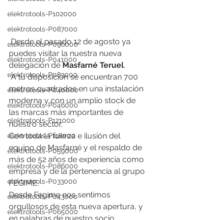
elektrotools-P102000
elektrotools-P087000
 Desde el pasado 12 de agosto ya 
elektrotools-P096000
puedes visitar la nuestra nueva 
elektrotools-P041000
delegación de 
Masfarné Teruel
.
elektrotools-P083000
 A tu disposición se encuentran 700 
metros cuadrados en una instalación  
elektrotools-P040000
moderna y con un amplio stock de 
elektrotools-P046000
las marcas más importantes de 
elektrotools-P121000
nuestro sector.
Con toda la fuerza e ilusión del 
elektrotools-P118000
equipo de Masfarné y el respaldo de 
elektrotools-P059000
más de 52 años de experiencia como 
elektrotools-P086000
empresa y de la pertenencia al grupo 
elektrotools-P033000
FEGIME.
Desde Fegime nos sentimos 
elektrotools-P043000
orgullosos de esta nueva apertura, y 
elektrotools-P065000
en palabras de nuestro socio 