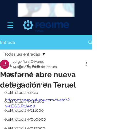
Entrada
Todas las entradas
Jorge Ruiz-Olivares
Todas las entradas
14 ago 2019
1 min de lectura
Masfarné abre nueva
elektrotools-grupo
delegación en Teruel
elektrotools-proveedor
elektrotools-socio
https://www.youtube.com/watch?
elektrotools-P118000
v=uEGGlPtJwq0
elektrotools-P111000
elektrotools-P060000
elektrotools-P027000