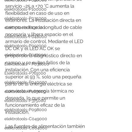
elektrotools-P020000
servicio -25 a +70 °C aumenta la 
elektrotools-P100000
flexibilidad en caso de uso en 
elektrotools-P035000
exteriores. La instalación directa en 
campo reduce la longitud de cable 
elektrotools-P131000
necesaria y libera espacio en el 
elektrotools-P048000
armario de control. Mediante el LED 
elektrotools-P092000
DC OK y el LED AC OK se 
elektrotools-P027000
proporciona diagnóstico directo en 
campo y se evitan fallos de la 
Elektrotools - P038000
instalación. Con una eficiencia 
Elektrotools-P761000
superior al 93 %, solo una pequeña 
elektrotools-P040000
parte de la energía eléctrica se 
convierte en energía térmica no 
elektrotools-P463000
deseada, lo que permite un 
elektrotools-P375000
funcionamiento eficaz de la 
elektrotools-P098000
instalación.
elektrotools-C049000
Las fuentes de alimentación también 
elektrotools-C004000