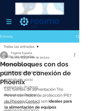
Entrada
Todas las entradas
Fegime España
Todas las entradas
14 mar 2023
2 min de lectura
Monobloques con dos
elektrotools-grupo
puntos de conexión de
elektrotools-proveedor
elektrotools-socio
Phoenix
elektrotools-P118000
Las fuentes de alimentación Trio 
elektrotools-P111000
Power con índice de protección IP67 
de Phoenix Contact son
 ideales para 
elektrotools-P060000
la alimentación de equipos 
elektrotools-P027000