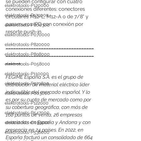
se pueden configurar con cuatro 
elektrotools-P120000
conexiones diferentes: conectores 
elektrotools-P179000
circulares M12-L, M12-A o de 7/8" y 
pasamuros IPD con conexión por 
elektrotools-P800300
resorte push-in. 
elektrotools-P070000
elektrotools-P820000
___________________________________
___________________________________
elektrotools-P898000
______
elektrotools-P058000
elektrotools-P110000
FEGIME España S.A. es el grupo de 
elektrotools-P979800
distribución de material eléctrico líder 
indiscutible del mercado español. Y lo 
elektrotools-P003000
es por su cuota de mercado como por 
elektrotools-P122000
su cobertura geográfica, con más de 
elektrotools-P547000
168 puntos de venta, 26 empresas 
asociadas en España y Andorra y con 
elektrotools-C039000
presencia en 24 países. En 2022, en 
elektrotools-P536000
España facturó un consolidado de 664 