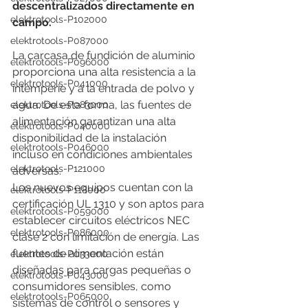
descentralizados directamente en 
elektrotools-P102000
campo.
elektrotools-P087000
La carcasa de fundición de aluminio 
elektrotools-P096000
proporciona una alta resistencia a la 
elektrotools-P041000
intemperie y a la entrada de polvo y 
agua. De esta forma, las fuentes de 
elektrotools-P083000
alimentación garantizan una alta 
elektrotools-P040000
disponibilidad de la instalación 
elektrotools-P046000
incluso en condiciones ambientales 
elektrotools-P121000
adversas.
Los nuevos equipos cuentan con la 
elektrotools-P118000
certificación UL 1310 y son aptos para 
elektrotools-P059000
establecer circuitos eléctricos NEC 
elektrotools-P086000
clase 2 con limitación de energía. Las 
fuentes de alimentación están 
elektrotools-P033000
diseñadas para cargas pequeñas o 
elektrotools-P043000
consumidores sensibles, como 
elektrotools-P065000
sistemas de control o sensores y 