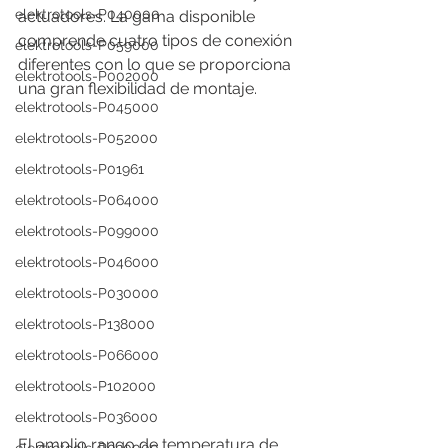
elektrotools-P040000
actuadores. La gama disponible 
comprende cuatro tipos de conexión 
elektrotools-P059000
diferentes con lo que se proporciona 
elektrotools-P002000
una gran flexibilidad de montaje.
elektrotools-P045000
elektrotools-P052000
elektrotools-P01961
elektrotools-P064000
elektrotools-P099000
elektrotools-P046000
elektrotools-P030000
elektrotools-P138000
elektrotools-P066000
elektrotools-P102000
elektrotools-P036000
El amplio rango de temperatura de 