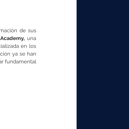
mación de sus 
XAcademy,
 una 
alizada en los 
ión ya se han 
ar fundamental 