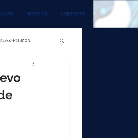
LIDAD
NOTICIAS
CONTACTO
rotools-P118000
00
uevo
000
 de
00