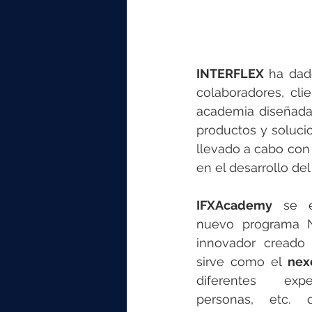
INTERFLEX
 ha dad
colaboradores, cli
academia diseñada p
productos y soluci
llevado a cabo con 
en el desarrollo del
IFXAcademy
 se e
nuevo programa N
innovador creado
sirve como el 
nex
diferentes exper
personas, etc. 