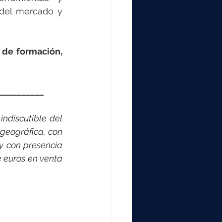
del mercado y 
 de formación, 
__________
ndiscutible del 
eográfica, con 
 con presencia 
 euros en venta 