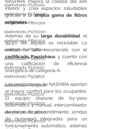
NASHIRA mejora la calidad del aire 
elektrotools-P120000
interior y crea espacios saludables 
elektrotools-P179000
gracias a la 
amplia gama de filtros 
originales
.
elektrotools-P800300
elektrotools-P070000
Además de su 
larga durabilidad
, el 
elektrotools-P820000
99,9% del equipo es reciclable. La 
unidad ha sido reconocida con el 
elektrotools-P898000
certificado Passivhaus
 y cuenta con 
elektrotools-P058000
una calificación de eficiencia 
elektrotools-P110000
energética de categoría A.
elektrotools-P979800
Las prestaciones de NASHIRA aportan 
elektrotools-P003000
el mayor confort para los ocupantes. 
elektrotools-P122000
El equipo dispone de by-pass 
elektrotools-P547000
automático y manual, intercambiador 
de placas de alto rendimiento, sondas 
elektrotools-C039000
de humedad integradas para un 
elektrotools-P536000
funcionamiento automático, además 