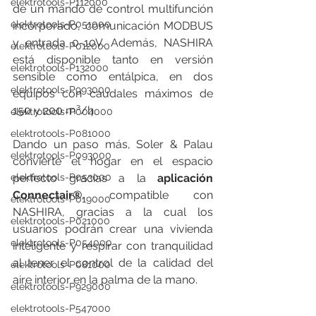
elektrotools-P112000
de un mando de control multifunción 
elektrotools-P051000
incorporado, comunicación MODBUS 
y entrada 0-10V. Además, NASHIRA 
elektrotools-P012000
está disponible tanto en versión 
elektrotools-P132000
sensible como entálpica, en dos 
elektrotools-P993000
equipos con caudales máximos de 
150 y 200 m³/h.
elektrotools-P004000
elektrotools-P081000
Dando un paso más, Soler & Palau 
elektrotools-P093000
convierte el hogar en el espacio 
perfecto gracias a la 
aplicación 
elektrotools-P053000
Connectair®
, compatible con 
elektrotools-P019000
NASHIRA, gracias a la cual los 
elektrotools-P021000
usuarios podrán crear una vivienda 
elektrotools-P054000
inteligente y respirar con tranquilidad 
al tener el control de la calidad del 
elektrotools-P081000
aire interior en la palma de la mano.
elektrotools-P929000
elektrotools-P547000