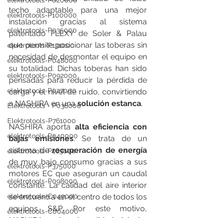
elektrotools-P020000
techo adaptable para una mejor 
elektrotools-P100000
instalación gracias al sistema 
elektrotools-P035000
patentado FLEXY de Soler & Palau 
que permite posicionar las toberas sin 
elektrotools-P131000
necesidad de desmontar el equipo en 
elektrotools-P048000
su totalidad. Dichas toberas han sido 
elektrotools-P092000
pensadas para reducir la pérdida de 
elektrotools-P027000
carga y el nivel de ruido, convirtiendo 
a NASHIRA en una 
solución estanca
.
Elektrotools - P038000
Elektrotools-P761000
NASHIRA aporta
 alta eficiencia con 
elektrotools-P040000
bajas emisiones
. Se trata de un 
sistema de 
recuperación de energía
elektrotools-P463000
de muy bajo consumo gracias a sus 
elektrotools-P375000
motores EC que aseguran un caudal 
elektrotools-P098000
constante. La calidad del aire interior 
se encuentra en el centro de todos los 
elektrotools-C049000
equipos S&P. Por este motivo, 
elektrotools-C004000