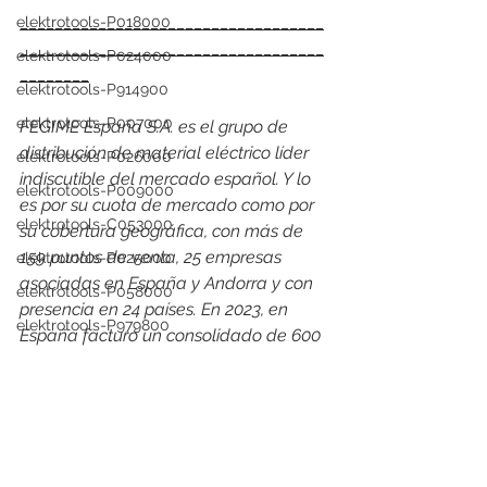
___________________________________
elektrotools-P018000
___________________________________
elektrotools-P024000
________
elektrotools-P914900
elektrotools-P007000
FEGIME España S.A. es el grupo de 
distribución de material eléctrico líder 
elektrotools-P026000
indiscutible del mercado español. Y lo 
elektrotools-P009000
es por su cuota de mercado como por 
elektrotools-C053000
su cobertura geográfica, con más de 
159 puntos de venta, 25 empresas 
elektrotools-P025000
asociadas en España y Andorra y con 
elektrotools-P058000
presencia en 24 países. En 2023, en 
elektrotools-P979800
España facturó un consolidado de 600 
elektrotools-P033000
millones de euros en venta de material 
eléctrico, alcanzando una cuota de 
elektrotools-P007000
mercado del 12%
elektrotools-P005000
elektrotools-proveedor
elektrotools-P021000
elektrotools-P059000