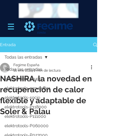
Entrada
Todas las entradas
Fegime España
Todas las entradas
16 ene 2024
2 min de lectura
NASHIRA, la novedad en
elektrotools-grupo
recuperación de calor
elektrotools-proveedor
elektrotools-socio
flexible y adaptable de
elektrotools-P118000
Soler & Palau
elektrotools-P111000
elektrotools-P060000
elektrotools-P027000