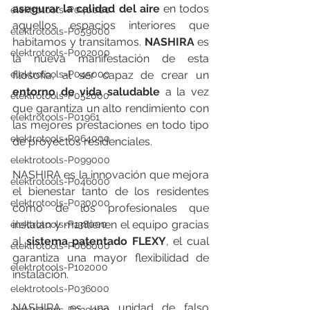
asegurar la calidad del aire
 en todos 
elektrotools-P040000
aquellos espacios interiores que 
elektrotools-P059000
habitamos y transitamos. 
NASHIRA
 es 
elektrotools-P002000
la nueva manifestación de esta 
filosofía, al ser capaz de crear un 
elektrotools-P045000
entorno de vida saludable
 a la vez 
elektrotools-P052000
que garantiza un alto rendimiento con 
elektrotools-P01961
las mejores prestaciones en todo tipo 
elektrotools-P064000
de proyectos residenciales.
elektrotools-P099000
NASHIRA es la innovación que mejora 
elektrotools-P046000
el bienestar tanto de los residentes 
elektrotools-P030000
como de los profesionales que 
instalan y mantienen el equipo gracias 
elektrotools-P138000
al 
sistema patentado FLEXY
, el cual 
elektrotools-P066000
garantiza una mayor flexibilidad de 
elektrotools-P102000
instalación.
elektrotools-P036000
NASHIRA es una unidad de falso 