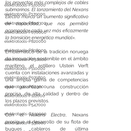
los proyectos más complejos de cables 
elektrotools-P120000
submarinos. El lanzamiento del Nexans 
elektrotools-P179000
Electra marca un aumento significativo 
elektrotools-P800300
de capacidad, que nos permitirá 
acompañar cada vez más eficazmente 
elektrotools-P070000
la transición energética mundial».
elektrotools-P820000
elektrotools-P898000
Emblemático de la tradición noruega 
de innovación sostenible en el ámbito 
elektrotools-P058000
marítimo, el astillero Ulstein Verft 
elektrotools-P110000
cuenta con instalaciones avanzadas y 
elektrotools-P979800
una amplia gama de competencias 
que garantizan una construcción 
elektrotools-P003000
precisa, de alta calidad y dentro de 
elektrotools-P122000
los plazos previstos.
elektrotools-P547000
elektrotools-C039000
Con el 
Nexans Electra
, Nexans 
prosigue el desarrollo de su flota de 
elektrotools-P536000
buques cableros de última 