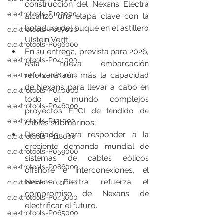
construcción del Nexans Electra 
elektrotools-P102000
alcanzó una etapa clave con la 
botadura del buque en el astillero 
elektrotools-P087000
Ulstein Verft;
elektrotools-P096000
En su entrega, prevista para 2026, 
elektrotools-P041000
esta nueva embarcación 
reforzará aún más la capacidad 
elektrotools-P083000
de Nexans para llevar a cabo en 
elektrotools-P040000
todo el mundo complejos 
elektrotools-P046000
proyectos EPCI de tendido de 
elektrotools-P121000
cables submarinos;
Diseñado para responder a la 
elektrotools-P118000
creciente demanda mundial de 
elektrotools-P059000
sistemas de cables eólicos 
elektrotools-P086000
offshore e interconexiones, el 
Nexans Electra refuerza el 
elektrotools-P033000
compromiso de Nexans de 
elektrotools-P043000
electrificar el futuro.
elektrotools-P065000