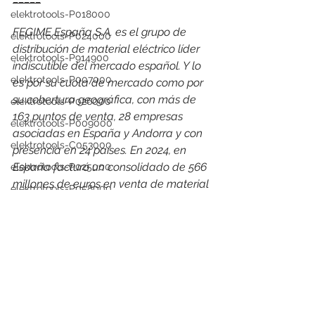
elektrotools-P018000
FEGIME España S.A. es el grupo de 
elektrotools-P024000
distribución de material eléctrico líder 
elektrotools-P914900
indiscutible del mercado español. Y lo 
elektrotools-P007000
es por su cuota de mercado como por 
su cobertura geográfica, con más de 
elektrotools-P026000
163 puntos de venta, 28 empresas 
elektrotools-P009000
asociadas en España y Andorra y con 
elektrotools-C053000
presencia en 24 países. 
En 2024, en 
España facturó un consolidado de 566 
elektrotools-P025000
millones de euros en venta de material 
elektrotools-P058000
eléctrico, alcanzando una cuota de 
elektrotools-P979800
mercado del 11%
elektrotools-P033000
elektrotools-proveedor
elektrotools-P035000
elektrotools-P007000
elektrotools-P005000
elektrotools-P021000