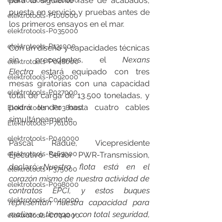
para la siguiente fase de acabados, 
elektrotools-P020000
puesta en servicio y pruebas antes de 
elektrotools-P100000
los primeros ensayos en el mar.
elektrotools-P035000
elektrotools-P131000
Con un diseño y capacidades técnicas 
sin precedentes, el 
Nexans 
elektrotools-P048000
Electra
 estará equipado con tres 
elektrotools-P092000
mesas giratorias con una capacidad 
elektrotools-P027000
total de carga de 13.500 toneladas, y 
podrá tender hasta cuatro cables 
Elektrotools - P038000
simultáneamente.
Elektrotools-P761000
elektrotools-P040000
Pascal Radue, Vicepresidente 
elektrotools-P463000
Ejecutivo Senior PWR-Transmission, 
declaró:
«Nuestra flota está en el 
elektrotools-P375000
corazón mismo de nuestra actividad de 
elektrotools-P098000
contratos EPCI, y estos buques 
elektrotools-C049000
representan nuestra capacidad para 
realizar, a tiempo y con total seguridad, 
elektrotools-C004000