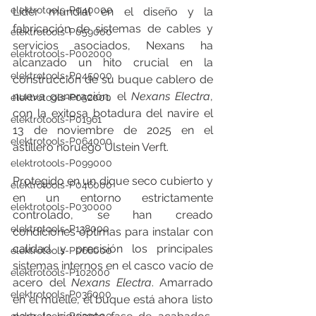
elektrotools-P040000
Líder mundial en el diseño y la 
fabricación de sistemas de cables y 
elektrotools-P059000
servicios asociados, Nexans ha 
elektrotools-P002000
alcanzado un hito crucial en la 
elektrotools-P045000
construcción de su buque cablero de 
nueva generación, el 
Nexans Electra
, 
elektrotools-P052000
con la exitosa botadura del navire el 
elektrotools-P01961
13 de noviembre de 2025 en el 
elektrotools-P064000
astillero noruego Ulstein Verft.
elektrotools-P099000
Protegido en un dique seco cubierto y 
elektrotools-P046000
en un entorno estrictamente 
elektrotools-P030000
controlado, se han creado 
elektrotools-P138000
condiciones óptimas para instalar con 
calidad y precisión los principales 
elektrotools-P066000
sistemas internos en el casco vacío de 
elektrotools-P102000
acero del 
Nexans Electra
. Amarrado 
elektrotools-P036000
en el muelle, el buque está ahora listo 