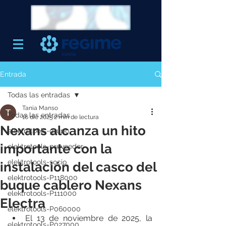
Entrada
Todas las entradas
Tania Manso
Todas las entradas
16 dic 2025
2 min de lectura
Nexans alcanza un hito
elektrotools-grupo
importante con la
elektrotools-proveedor
elektrotools-socio
instalación del casco del
elektrotools-P118000
buque cablero Nexans
elektrotools-P111000
Electra
elektrotools-P060000
El 13 de noviembre de 2025, la 
elektrotools-P027000