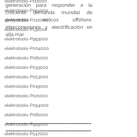
elektrotools-P112000
generación para responder a la 
elektrotools-P051000
creciente demanda mundial de 
proyectos eólicos offshore, 
elektrotools-P012000
interconexiones y electrificación en 
elektrotools-P132000
alta mar.
elektrotools-P993000
elektrotools-P004000
elektrotools-P081000
elektrotools-P093000
elektrotools-P053000
elektrotools-P019000
elektrotools-P021000
elektrotools-P054000
elektrotools-P081000
___________________________________
elektrotools-P929000
___________________________________
elektrotools-P547000
_____