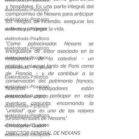
elektrotools-P020000
y hospitales. Es una parte integral del 
elektrotools-P100000
compromiso de Nexans para anticipar 
elektrotools-P035000
los riesgos de incendio, asegurar los 
activos y proteger la vida.
elektrotools-P131000
elektrotools-P048000
"Como patrocinador, Nexans se 
elektrotools-P092000
enorgullece de estar asociado en la 
elektrotools-P027000
restauración de la catedral - un 
símbolo universal tanto de París como 
Elektrotools - P038000
de Francia - y de contribuir a la 
Elektrotools-P761000
conservación del patrimonio francés. 
elektrotools-P040000
Nuestros trabajadores están 
preparados para participar en esta 
elektrotools-P463000
aventura conjunta, encarnando la 
elektrotools-P375000
"unidad" que es uno de los valores 
elektrotools-P098000
fundamentales de Nexans."
elektrotools-C049000
Christopher Guérin
DIRECTOR GENERAL DE NEXANS
elektrotools-C004000