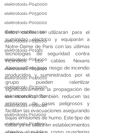
elektrotools-P040000
elektrotools-P059000
elektrotools-P002000
elektrotools-P045000
Estos cables se utilizarán para el 
suministro eléctrico y equiparán a 
elektrotools-P052000
Notre-Dame de París con las últimas 
elektrotools-P01961
tecnologías de seguridad contra 
elektrotools-P064000
incendios. Los cables Nexans 
Alsecure® de bajo riesgo de incendio 
elektrotools-P099000
producidos y suministrados por el 
elektrotools-P046000
grupo pueden ralentizar 
elektrotools-P030000
significativamente la propagación de 
los incendios. También, reducen las 
elektrotools-P138000
emisiones de gases peligrosos y 
elektrotools-P066000
facilitan las evacuaciones asegurando 
elektrotools-P102000
bajas emisiones de humo. Este tipo de 
elektrotools-P036000
cable ya se utiliza en establecimientos 
abiertos al público, como guarderías 