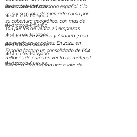
indiscutible del mercado español. Y lo 
elektrotools-P018000
es por su cuota de mercado como por 
elektrotools-P024000
su cobertura geográfica, con más de 
elektrotools-P914900
168 puntos de venta, 26 empresas 
elektrotools-P007000
asociadas en España y Andorra y con 
presencia en 24 países. En 2022, en 
elektrotools-P026000
España facturó un consolidado de 664 
elektrotools-P009000
millones de euros en venta de material 
elektrotools-C053000
eléctrico, alcanzando una cuota de 
mercado del 13%
elektrotools-P025000
elektrotools-proveedor
elektrotools-P058000
elektrotools-P035000
elektrotools-P979800
elektrotools-P033000
elektrotools-P007000
elektrotools-P005000
elektrotools-P021000
Ver todo
Entradas recientes