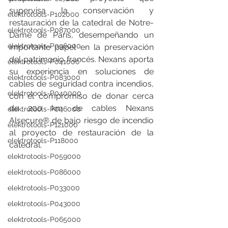
supervisa la conservación y 
elektrotools-P102000
restauración de la catedral de Notre-
elektrotools-P087000
Dame de París, desempeñando un 
elektrotools-P096000
importante papel en la preservación 
del patrimonio francés. Nexans aporta 
elektrotools-P041000
su experiencia en soluciones de 
elektrotools-P083000
cables de seguridad contra incendios, 
elektrotools-P040000
con el compromiso de donar cerca 
de 200 km de cables Nexans 
elektrotools-P046000
Alsecure® de bajo riesgo de incendio 
elektrotools-P121000
al proyecto de restauración de la 
elektrotools-P118000
catedral.
elektrotools-P059000
elektrotools-P086000
elektrotools-P033000
elektrotools-P043000
elektrotools-P065000