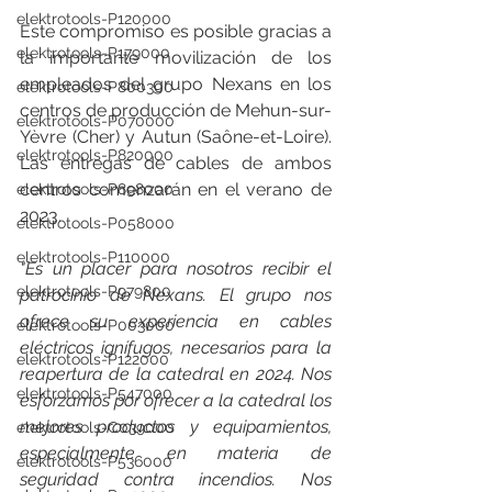
elektrotools-P120000
Este compromiso es posible gracias a 
elektrotools-P179000
la importante movilización de los 
empleados del grupo Nexans en los 
elektrotools-P800300
centros de producción de Mehun-sur-
elektrotools-P070000
Yèvre (Cher) y Autun (Saône-et-Loire). 
elektrotools-P820000
Las entregas de cables de ambos 
centros comenzarán en el verano de 
elektrotools-P898000
2023.
elektrotools-P058000
elektrotools-P110000
"Es un placer para nosotros recibir el 
elektrotools-P979800
patrocinio de Nexans. El grupo nos 
ofrece su experiencia en cables 
elektrotools-P003000
eléctricos ignífugos, necesarios para la 
elektrotools-P122000
reapertura de la catedral en 2024. Nos 
elektrotools-P547000
esforzamos por ofrecer a la catedral los 
mejores productos y equipamientos, 
elektrotools-C039000
especialmente en materia de 
elektrotools-P536000
seguridad contra incendios. Nos 