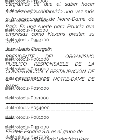
elektrotools-P112000
alegramos de que el saber hacer 
elektrotools-P051000
francés haya contribuido una vez más 
a la restauración de Notre-Dame de 
elektrotools-P012000
París. Es una suerte para Francia que 
elektrotools-P132000
empresas como Nexans presten su 
elektrotools-P993000
apoyo”. 
Jean-Louis Georgelin
elektrotools-P004000
PRESIDENTE DEL ORGANISMO 
elektrotools-P081000
PÚBLICO RESPONSABLE DE LA 
elektrotools-P093000
CONSERVACIÓN Y RESTAURACIÓN DE 
elektrotools-P053000
LA CATEDRAL DE NOTRE-DAME DE 
PARIS
elektrotools-P019000
elektrotools-P021000
___________________________________
elektrotools-P054000
___________________________________
___
elektrotools-P081000
elektrotools-P929000
FEGIME España S.A. es el grupo de 
elektrotools-P547000
distribución de material eléctrico líder 