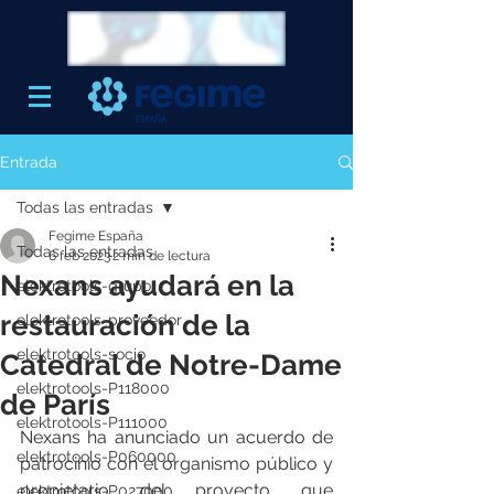
Entrada
Todas las entradas
Fegime España
Todas las entradas
6 feb 2023
2 min de lectura
Nexans ayudará en la
elektrotools-grupo
restauración de la
elektrotools-proveedor
elektrotools-socio
Catedral de Notre-Dame
elektrotools-P118000
de París
elektrotools-P111000
Nexans ha anunciado un acuerdo de 
elektrotools-P060000
patrocinio con el organismo público y 
propietario del proyecto que 
elektrotools-P027000