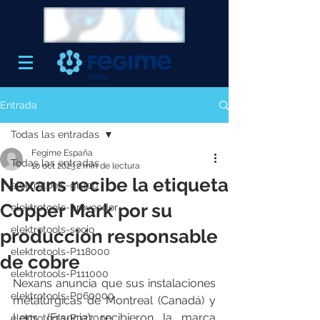
Entrada
Todas las entradas
Fegime España
Todas las entradas
10 oct 2023
2 min de lectura
Nexans recibe la etiqueta
elektrotools-grupo
Copper Mark por su
elektrotools-proveedor
elektrotools-socio
producción responsable
elektrotools-P118000
de cobre
elektrotools-P111000
Nexans anuncia que sus instalaciones 
elektrotools-P060000
metalúrgicas de Montreal (Canadá) y 
Lens (Francia) recibieron la marca 
elektrotools-P027000