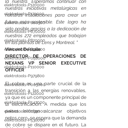
la nuestra. Esperamos continuar con 
elektrotools-P120000
nuestras iniciativas metalúrgicas en 
elektrotools-P179000
nuestras instalaciones para crear un 
futuro más sostenible. Este logro ha 
elektrotools-P800300
sido posible gracias a la dedicación de 
elektrotools-P070000
nuestros 272 empleados que trabajan 
elektrotools-P820000
en las plantas de Lens y Montreal. "
Vincent Dessale
elektrotools-P898000
DIRECTOR DE OPERACIONES DE 
elektrotools-P058000
NEXANS VP SENIOR EXECUTIVE 
elektrotools-P110000
OFFICER
elektrotools-P979800
El cobre es una parte crucial de la 
elektrotools-P003000
transición a las energías renovables, 
elektrotools-P122000
ya que es un componente principal de 
elektrotools-P547000
la electrificación. A medida que los 
países intentan alcanzar objetivos 
elektrotools-C039000
netos cero, se espera que la demanda 
elektrotools-P536000
de cobre se dispare en el futuro. La 