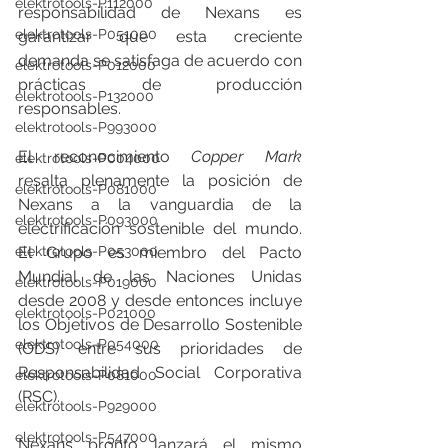
elektrotools-P112000
responsabilidad de Nexans es 
elektrotools-P051000
garantizar que esta creciente 
demanda se satisfaga de acuerdo con 
elektrotools-P012000
prácticas de producción 
elektrotools-P132000
responsables.
elektrotools-P993000
El reconocimiento 
Copper Mark
elektrotools-P004000
resalta plenamente la posición de 
elektrotools-P081000
Nexans a la vanguardia de la 
elektrotools-P093000
electrificación sostenible del mundo. 
elektrotools-P053000
El Grupo es miembro del Pacto 
Mundial de las Naciones Unidas 
elektrotools-P019000
desde 2008 y desde entonces incluye 
elektrotools-P021000
los Objetivos de Desarrollo Sostenible 
elektrotools-P054000
(ODS) entre sus prioridades de 
Responsabilidad Social Corporativa 
elektrotools-P081000
(RSC).
elektrotools-P929000
elektrotools-P547000
Nexans pronto lanzará el mismo 