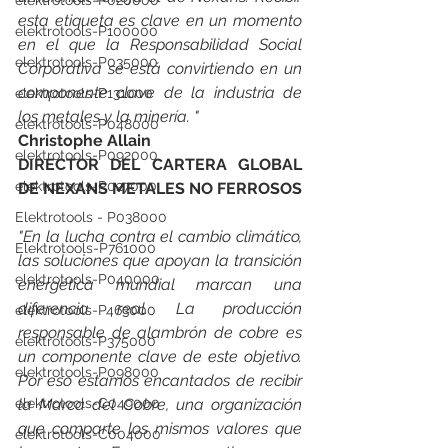
elektrotools-P020000
esta etiqueta es clave en un momento 
elektrotools-P100000
en el que la Responsabilidad Social 
elektrotools-P035000
Corporativa se está convirtiendo en un 
componente clave de la industria de 
elektrotools-P131000
los metales y la minería. "
elektrotools-P048000
Christophe Allain
elektrotools-P092000
DIRECTOR DEL CARTERA GLOBAL 
elektrotools-P027000
DE NEXANS METALES NO FERROSOS
Elektrotools - P038000
"En la lucha contra el cambio climático, 
Elektrotools-P761000
las soluciones que apoyan la transición 
elektrotools-P040000
energética mundial marcan una 
diferencia real. La producción 
elektrotools-P463000
responsable de alambrón de cobre es 
elektrotools-P375000
un componente clave de este objetivo. 
elektrotools-P098000
Por eso estamos encantados de recibir 
elektrotools-C049000
la Marca del Cobre, una organización 
que comparte los mismos valores que 
elektrotools-C004000