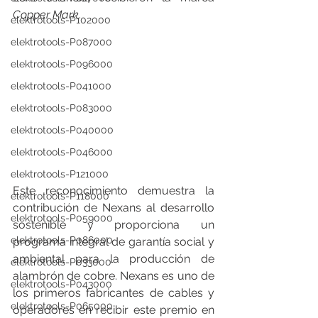
Copper Mark
.
elektrotools-P102000
elektrotools-P087000
elektrotools-P096000
elektrotools-P041000
elektrotools-P083000
elektrotools-P040000
elektrotools-P046000
elektrotools-P121000
Este reconocimiento demuestra la 
elektrotools-P118000
contribución de Nexans al desarrollo 
elektrotools-P059000
sostenible y proporciona un 
elektrotools-P086000
programa integral de garantía social y 
ambiental para la producción de 
elektrotools-P033000
alambrón de cobre. Nexans es uno de 
elektrotools-P043000
los primeros fabricantes de cables y 
elektrotools-P065000
operadores en recibir este premio en 