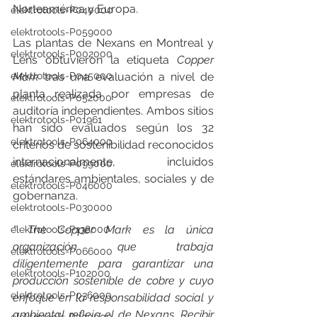
Norteamérica y Europa.
elektrotools-P040000
elektrotools-P059000
Las plantas de Nexans en Montreal y 
elektrotools-P002000
Lens obtuvieron la etiqueta 
Copper 
elektrotools-P045000
Mark
 tras una evaluación a nivel de 
planta realizada por empresas de 
elektrotools-P052000
auditoría independientes. Ambos sitios 
elektrotools-P01961
han sido evaluados según los 32 
elektrotools-P064000
criterios de sostenibilidad reconocidos 
internacionalmente, incluidos 
elektrotools-P099000
estándares ambientales, sociales y de 
elektrotools-P046000
gobernanza.
elektrotools-P030000
“ The Copper Mark es la única 
elektrotools-P138000
organización que trabaja 
elektrotools-P066000
diligentemente para garantizar una 
elektrotools-P102000
producción sostenible de cobre y cuyo 
elektrotools-P036000
enfoque en la responsabilidad social y 
ambiental refleja el de Nexans. Recibir 