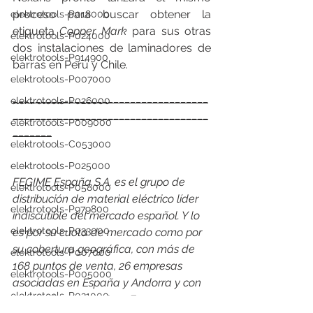
proceso para buscar obtener la 
elektrotools-P018000
etiqueta 
Copper Mark
 para sus otras 
elektrotools-P024000
dos instalaciones de laminadores de 
elektrotools-P914900
barras en Perú y Chile.
elektrotools-P007000
___________________________________
elektrotools-P026000
___________________________________
elektrotools-P009000
_______
elektrotools-C053000
elektrotools-P025000
FEGIME España S.A. es el grupo de 
elektrotools-P058000
distribución de material eléctrico líder 
elektrotools-P979800
indiscutible del mercado español. Y lo 
elektrotools-P033000
es por su cuota de mercado como por 
su cobertura geográfica, con más de 
elektrotools-P007000
168 puntos de venta, 26 empresas 
elektrotools-P005000
asociadas en España y Andorra y con 
elektrotools-P021000
presencia en 24 países. En 2022, en 