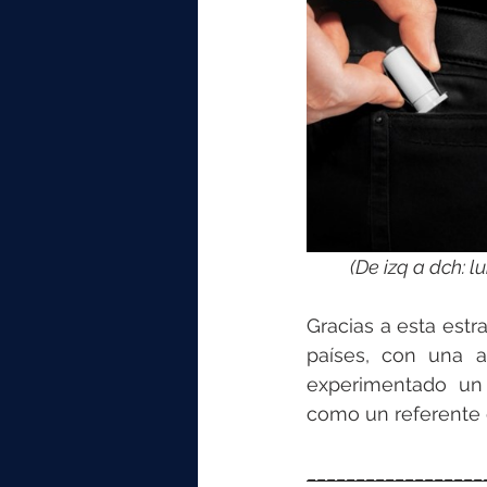
(De izq a dch:
Gracias a esta est
países, con una am
experimentado un 
como un referente d
__________________