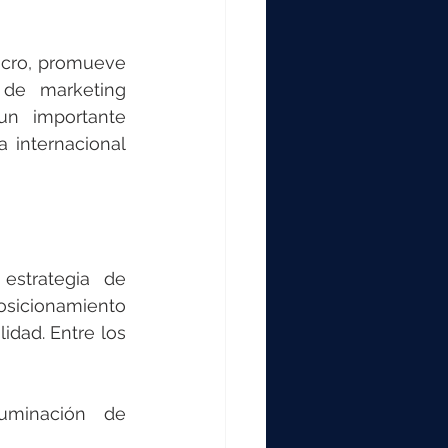
ucro, promueve 
de marketing 
n importante 
internacional 
strategia de 
icionamiento 
dad. Entre los 
uminación de 