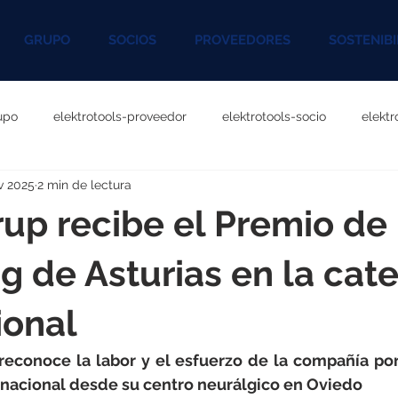
GRUPO
SOCIOS
PROVEEDORES
SOSTENIBI
upo
elektrotools-proveedor
elektrotools-socio
elekt
v 2025
2 min de lectura
otools-P060000
elektrotools-P027000
elektrotools-P1020
up recibe el Premio de
rotools-P096000
elektrotools-P041000
elektrotools-P083
g de Asturias en la cat
ional
rotools-P046000
elektrotools-P121000
elektrotools-P1180
reconoce la labor y el esfuerzo de la compañía por
rnacional desde su centro neurálgico en Oviedo