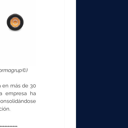
 Normagrup©)
a en más de 30 
la empresa ha 
nsolidándose 
ción.
_______