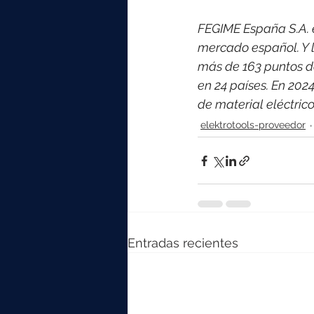
FEGIME España S.A. es
mercado español. Y l
más de 163 puntos d
en 24 países. 
En 2024
de material eléctri
elektrotools-proveedor
Entradas recientes