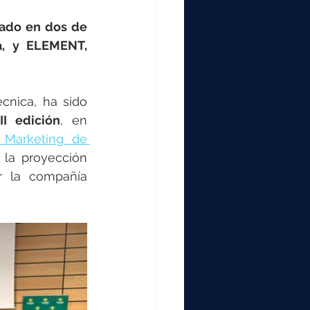
000
ado en dos de 
a, y ELEMENT, 
2000
nica, ha sido 
0
I edición
, en 
 Marketing de 
 la proyección 
r la compañía 