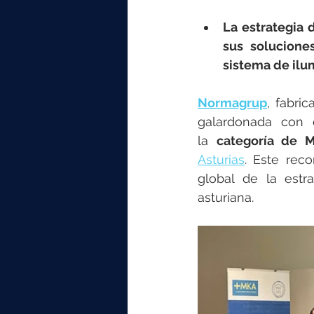
elektrotools-P059000
elekt
La estrategia 
sus solucione
elektrotools-P065000
elekt
sistema de ilu
Normagrup
, fabri
elektrotools-P045000
elekt
galardonada con 
la 
categoría de M
Asturias
. Este reco
elektrotools-P099000
elekt
global de la estr
asturiana.