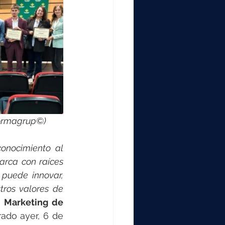
Normagrup©)
onocimiento al 
rca con raíces 
puede innovar, 
ros valores de 
 Marketing de 
ado ayer, 6 de 