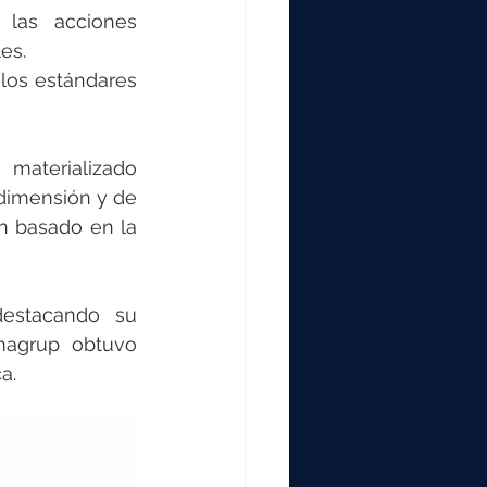
las acciones 
es.
los estándares 
aterializado 
dimensión y de 
n basado en la 
estacando su 
magrup obtuvo 
a.