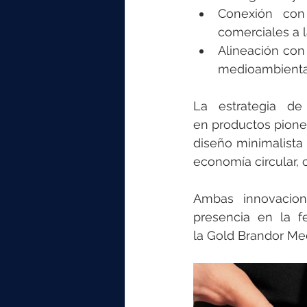
Conexión con
comerciales a l
Alineación con 
medioambiental
La estrategia de
en productos pion
diseño minimalista y
economía circular,
Ambas innovacione
presencia en la f
la Gold Brandor Med