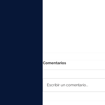
Comentarios
Escribir un comentario...
La colección Element
crece con Iska