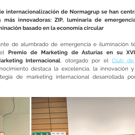
rotools-P086000
elektrotools-P033000
elektrotools-P043
de internacionalización de Normagrup se han centr
s más innovadoras: ZIP, luminaria de emergenci
rotools-P040000
elektrotools-P059000
elektrotools-P00
minación basado en la economía circular
cante de alumbrado de emergencia e iluminación téc
rotools-P052000
elektrotools-P01961
elektrotools-P06400
el 
Premio de Marketing de Asturias en su XVII
arketing Internacional
, otorgado por el 
Club de
nocimiento destaca la excelencia, la innovación y
rotools-P046000
ategia de marketing internacional desarrollada po