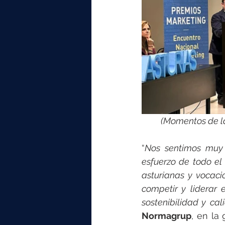
 (Momentos de l
“
Nos sentimos muy o
esfuerzo de todo e
asturianas y vocac
competir y liderar 
sostenibilidad y cal
Normagrup
, en la