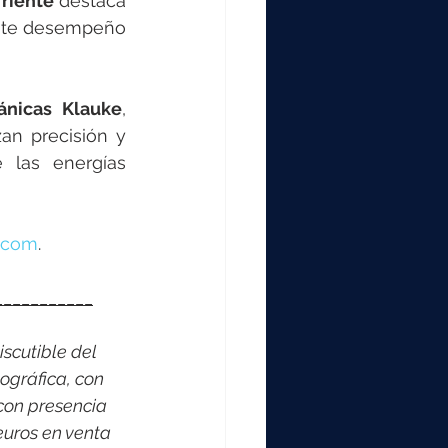
riente
 destaca 
ente desempeño 
ánicas Klauke
, 
an precisión y 
 las energías 
.com
.
___________
scutible del 
ográfica, con 
con presencia 
euros en venta 