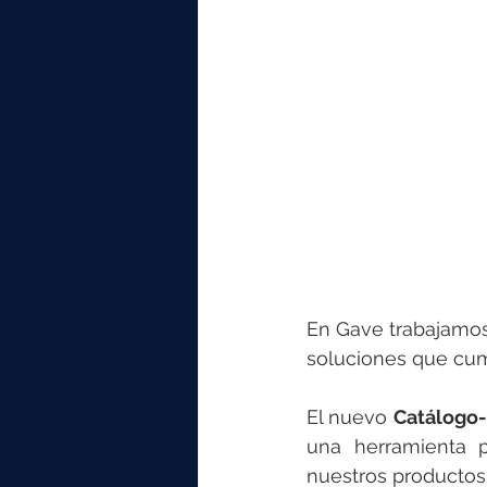
elektrotools-P059000
elekt
elektrotools-P065000
elekt
elektrotools-P045000
elekt
elektrotools-P099000
elekt
En Gave trabajamos
soluciones que cump
El nuevo 
Catálogo-
una herramienta p
nuestros productos 