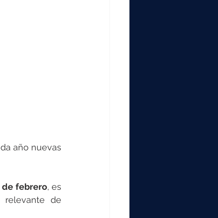
000
2000
0
da año nuevas 
1 de febrero
, es 
 relevante de 