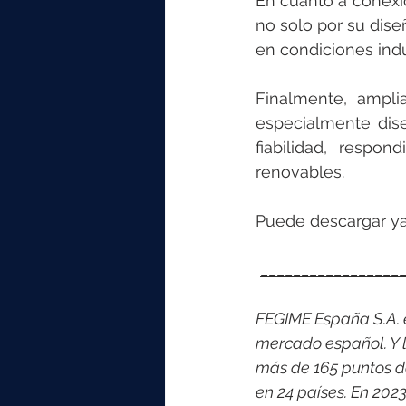
En cuanto a conexio
no solo por su dis
en condiciones indu
Finalmente, ampli
especialmente dise
fiabilidad, respo
renovables.
Puede descargar ya
_________________
FEGIME España S.A. es
mercado español. Y l
más de 165 puntos d
en 24 países. En 202