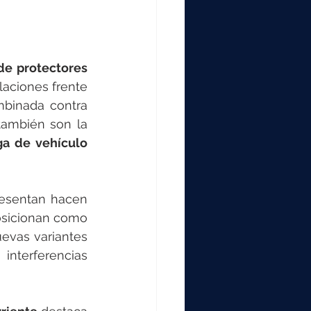
de protectores 
laciones frente 
binada contra 
también son la 
a de vehículo 
resentan hacen 
osicionan como 
evas variantes 
erferencias 