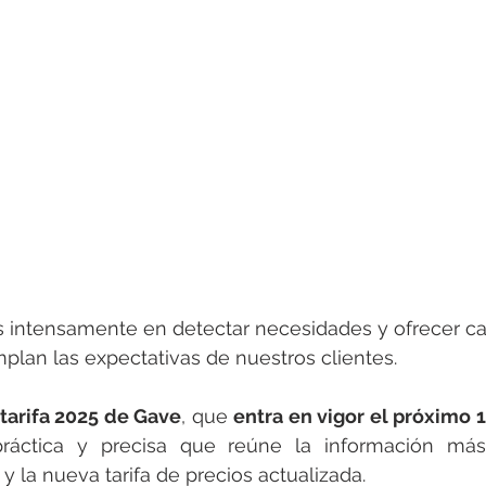
rotools-P086000
elektrotools-P033000
elektrotools-P043
rotools-P040000
elektrotools-P059000
elektrotools-P00
rotools-P052000
elektrotools-P01961
elektrotools-P06400
rotools-P046000
 intensamente en detectar necesidades y ofrecer ca
lan las expectativas de nuestros clientes.
tarifa 2025 de Gave
, que 
entra en vigor el próximo 
ráctica y precisa que reúne la información más
y la nueva tarifa de precios actualizada.