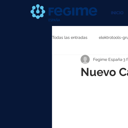
INICIO
Todas las entradas
elektrotools-gr
Fegime España
3 
elektrotools-P111000
elektr
Nuevo Ca
elektrotools-P087000
elekt
elektrotools-P040000
elekt