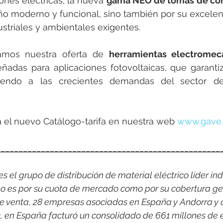
nes eléctricas, la nueva 
gama NEO de tomas de cor
eño moderno y funcional, sino también por su excel
striales y ambientales exigentes.
amos nuestra oferta de 
herramientas electromec
ñadas para aplicaciones fotovoltaicas, que garantiz
ndiendo a las crecientes demandas del sector de
 el nuevo Catálogo-tarifa en nuestra web 
www.gave
__________________________________________________
 el grupo de distribución de material eléctrico líder indi
o es por su cuota de mercado como por su cobertura ge
e venta, 28 empresas asociadas en España y Andorra y 
3, en España facturó un consolidado de 661 millones de 