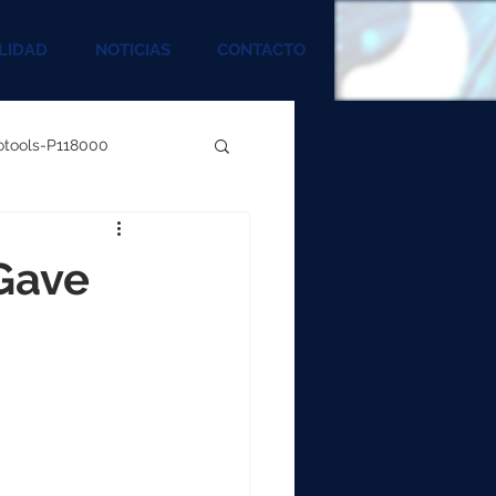
LIDAD
NOTICIAS
CONTACTO
rotools-P118000
00
Gave
000
00