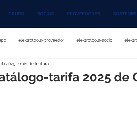
GRUPO
SOCIOS
PROVEEDORES
SOSTENIBI
upo
elektrotools-proveedor
elektrotools-socio
elekt
feb 2025
2 min de lectura
otools-P060000
elektrotools-P027000
elektrotools-P1020
tálogo-tarifa 2025 de 
rotools-P096000
elektrotools-P041000
elektrotools-P083
rotools-P046000
elektrotools-P121000
elektrotools-P1180