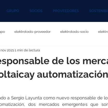
GRUPO
SOCIOS
PROVEEDORES
SOSTENIBI
upo
elektrotools-proveedor
elektrotools-socio
elekt
 nov 2021
1 min de lectura
otools-P060000
elektrotools-P027000
elektrotools-P1020
esponsable de los mer
rotools-P096000
elektrotools-P041000
elektrotools-P083
oltaicay automatizació
rotools-P046000
elektrotools-P121000
elektrotools-P1180
ado a Sergio Layunta como nuevo responsable de lo
utomatización, dos mercados emergentes que son