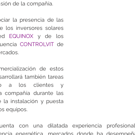
rotools-P086000
elektrotools-P033000
elektrotools-P043
nsión de la compañía.
ciar la presencia de las 
rotools-P040000
elektrotools-P059000
elektrotools-P00
e los inversores solares 
ed 
EQUINOX 
y de los 
cuencia 
CONTROLVIT 
de 
rotools-P052000
elektrotools-P01961
elektrotools-P06400
ercados.
rcialización de estos 
rotools-P046000
arrollará también tareas 
to a los clientes y 
la compañía durante las 
 la instalación y puesta 
s equipos.
uenta con una dilatada experiencia profesional
iencia energética, mercados donde ha desempeña