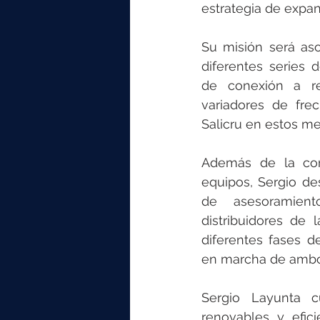
elektrotools-P059000
elekt
estrategia de expa
Su misión será aso
elektrotools-P065000
elekt
diferentes series d
de conexión a r
variadores de fre
elektrotools-P045000
elekt
Salicru en estos m
Además de la come
elektrotools-P099000
elekt
equipos, Sergio des
de asesoramien
distribuidores de 
diferentes fases de
en marcha de ambo
Sergio Layunta c
renovables y efic