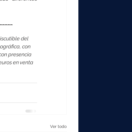
_____
scutible del 
ográfica, con 
con presencia 
euros en venta 
Ver todo