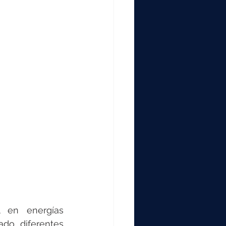
000
2000
0
 en energías 
do diferentes 