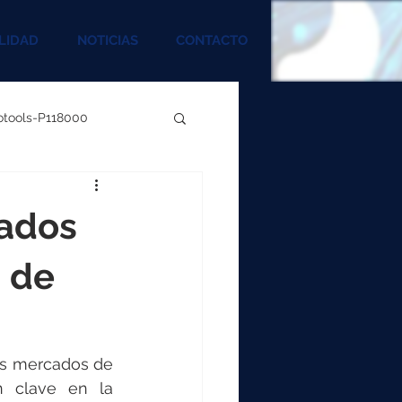
LIDAD
NOTICIAS
CONTACTO
rotools-P118000
00
cados
000
n de
00
s mercados de 
 clave en la 