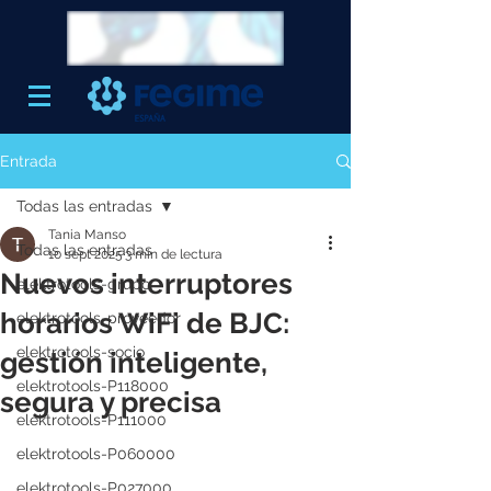
Entrada
Todas las entradas
Tania Manso
Todas las entradas
10 sept 2025
3 min de lectura
Nuevos interruptores
elektrotools-grupo
horarios WiFi de BJC:
elektrotools-proveedor
elektrotools-socio
gestión inteligente,
elektrotools-P118000
segura y precisa
elektrotools-P111000
elektrotools-P060000
elektrotools-P027000