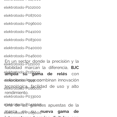
elektrotools-P102000
elektrotools-P087000
elektrotools-P096000
elektrotools-P041000
elektrotools-P083000
elektrotools-P040000
elektrotools-P046000
En un sector donde la precisión y la 
elektrotools-P121000
fiabilidad marcan la diferencia, 
BJC 
elektrotools-P118000
amplía su gama de relés
 con 
soluciones que combinan innovación 
elektrotools-P059000
tecnológica, facilidad de uso y alto 
elektrotools-P086000
rendimiento.  
elektrotools-P033000
elektrotools-P043000
Una de las grandes apuestas de la 
marca es su 
nueva gama de 
elektrotools-P065000