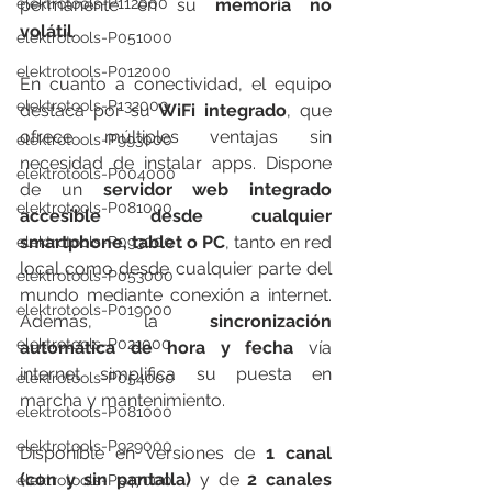
permanente en su 
memoria no 
elektrotools-P112000
volátil
.
elektrotools-P051000
elektrotools-P012000
En cuanto a conectividad, el equipo 
elektrotools-P132000
destaca por su 
WiFi integrado
, que 
ofrece múltiples ventajas sin 
elektrotools-P993000
necesidad de instalar apps. Dispone 
elektrotools-P004000
de un 
servidor web integrado 
elektrotools-P081000
accesible desde cualquier 
smartphone, tablet o PC
, tanto en red 
elektrotools-P093000
local como desde cualquier parte del 
elektrotools-P053000
mundo mediante conexión a internet. 
elektrotools-P019000
Además, la 
sincronización 
elektrotools-P021000
automática de hora y fecha
 vía 
internet simplifica su puesta en 
elektrotools-P054000
marcha y mantenimiento.
elektrotools-P081000
elektrotools-P929000
Disponible en versiones de 
1 canal 
(con y sin pantalla)
 y de 
2 canales 
elektrotools-P547000