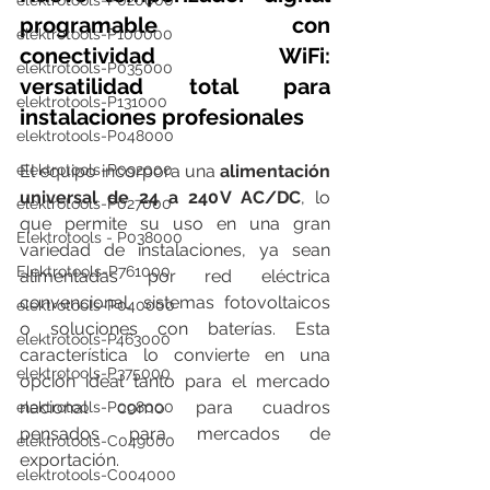
elektrotools-P020000
programable con 
elektrotools-P100000
conectividad WiFi: 
elektrotools-P035000
versatilidad total para 
elektrotools-P131000
instalaciones profesionales
elektrotools-P048000
El equipo incorpora una 
alimentación 
elektrotools-P092000
universal de 24 a 240 V AC/DC
, lo 
elektrotools-P027000
que permite su uso en una gran 
Elektrotools - P038000
variedad de instalaciones, ya sean 
Elektrotools-P761000
alimentadas por red eléctrica 
convencional, sistemas fotovoltaicos 
elektrotools-P040000
o soluciones con baterías. Esta 
elektrotools-P463000
característica lo convierte en una 
elektrotools-P375000
opción ideal tanto para el mercado 
nacional como para cuadros 
elektrotools-P098000
pensados para mercados de 
elektrotools-C049000
exportación.
elektrotools-C004000