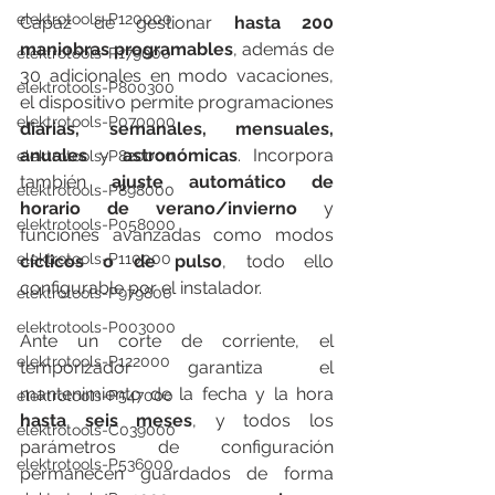
elektrotools-P120000
Capaz de gestionar 
hasta 200 
maniobras programables
, además de 
elektrotools-P179000
30 adicionales en modo vacaciones, 
elektrotools-P800300
el dispositivo permite programaciones 
elektrotools-P070000
diarias, semanales, mensuales, 
anuales
 y 
astronómicas
. Incorpora 
elektrotools-P820000
también 
ajuste automático de 
elektrotools-P898000
horario de verano/invierno
 y 
elektrotools-P058000
funciones avanzadas como modos 
elektrotools-P110000
cíclicos o de pulso
, todo ello 
configurable por el instalador.
elektrotools-P979800
elektrotools-P003000
Ante un corte de corriente, el 
elektrotools-P122000
temporizador garantiza el 
mantenimiento de la fecha y la hora 
elektrotools-P547000
hasta seis meses
, y todos los 
elektrotools-C039000
parámetros de configuración 
elektrotools-P536000
permanecen guardados de forma 