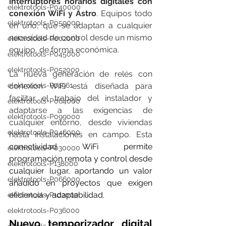
interruptores horarios digitales con 
elektrotools-P040000
conexión WiFi y Astro
. Equipos todo 
elektrotools-P059000
en uno, que se adaptan a cualquier 
necesidad de control desde un mismo 
elektrotools-P002000
equipo, de forma económica.
elektrotools-P045000
elektrotools-P052000
La nueva generación de relés con 
conexión WiFi está diseñada para 
elektrotools-P01961
facilitar el trabajo del instalador y 
elektrotools-P064000
adaptarse a las exigencias de 
elektrotools-P099000
cualquier entorno, desde viviendas 
elektrotools-P046000
hasta instalaciones en
campo. Esta 
conectividad WiFi permite 
elektrotools-P030000
programación remota y control desde 
elektrotools-P138000
cualquier lugar, aportando un valor 
elektrotools-P066000
añadido en proyectos que exigen 
eficiencia y adaptabilidad.
elektrotools-P102000
elektrotools-P036000
Nuevo temporizador digital 