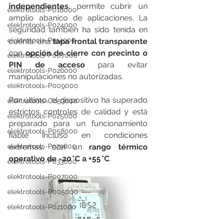
independientes
, permite cubrir un 
elektrotools-P018000
amplio abanico de aplicaciones. La 
elektrotools-P024000
seguridad también ha sido tenida en 
elektrotools-P914900
cuenta: una 
tapa frontal transparente
con 
opción de cierre con precinto o 
elektrotools-P007000
PIN de acceso
 para evitar 
elektrotools-P026000
manipulaciones no autorizadas.
elektrotools-P009000
Por último, el dispositivo ha superado 
elektrotools-C053000
estrictos controles de calidad y está 
elektrotools-P025000
preparado para un funcionamiento 
elektrotools-P058000
fiable incluso en condiciones 
extremas, con un 
rango térmico 
elektrotools-P979800
operativo de -20 °C a +55 °C
.
elektrotools-P033000
elektrotools-P007000
elektrotools-P005000
elektrotools-P021000