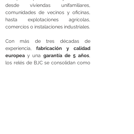
desde viviendas unifamiliares, 
comunidades de vecinos y oficinas, 
hasta explotaciones agrícolas, 
comercios o instalaciones industriales.
Con más de tres décadas de 
experiencia, 
fabricación y calidad 
europea
 y una 
garantía de 5 años
, 
los relés de BJC se consolidan como 
la opción preferida para aplicaciones 
exigentes en entornos residenciales, 
terciarios e industriales y cuentan con 
millones de unidades vendidas en 
todo el mundo.
Más información: 
https://bjc.es/catalogo/?
categoria=interruptores-horarios