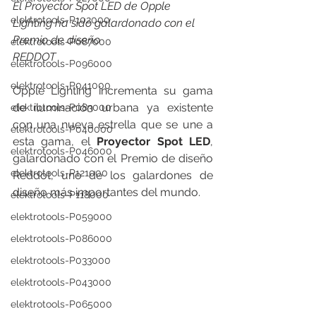
El Proyector Spot LED de Opple 
elektrotools-P102000
Lighting ha sido galardonado con el 
Premio de diseño
elektrotools-P087000
REDDOT
elektrotools-P096000
elektrotools-P041000
Opple Lighting incrementa su gama 
de iluminación urbana ya existente 
elektrotools-P083000
con una nueva estrella que se une a 
elektrotools-P040000
esta gama, el 
Proyector Spot LED
, 
elektrotools-P046000
galardonado con el Premio de diseño 
elektrotools-P121000
Reddot, uno de los galardones de 
diseño más importantes del mundo.
elektrotools-P118000
elektrotools-P059000
elektrotools-P086000
elektrotools-P033000
elektrotools-P043000
elektrotools-P065000