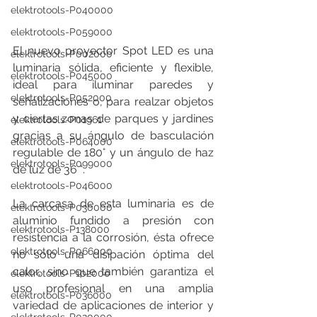
elektrotools-P040000
elektrotools-P059000
El nuevo proyector Spot LED es una 
elektrotools-P002000
luminaria sólida, eficiente y flexible, 
elektrotools-P045000
ideal para iluminar paredes y 
elektrotools-P052000
señalizaciones o, para realzar objetos 
y ciertas zonas de parques y jardines 
elektrotools-P01961
gracias a su ángulo de basculación 
elektrotools-P064000
regulable de 180° y un ángulo de haz 
elektrotools-P099000
de luz de 36 °.
elektrotools-P046000
La carcasa de esta luminaria es de 
elektrotools-P030000
aluminio fundido a presión con 
elektrotools-P138000
resistencia a la corrosión, ésta ofrece 
elektrotools-P066000
no solo una disipación óptima del 
calor, sino que también garantiza el 
elektrotools-P102000
uso profesional en una amplia 
elektrotools-P036000
variedad de aplicaciones de interior y 