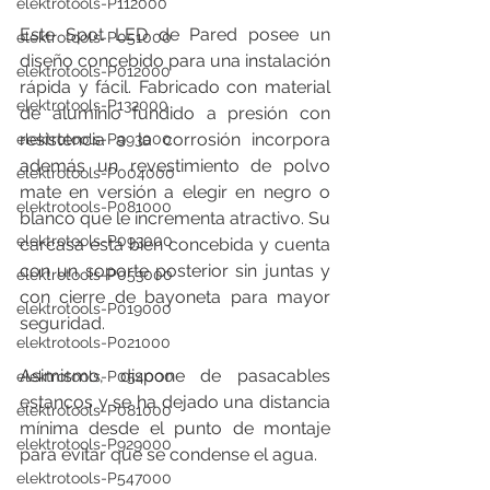
elektrotools-P112000
Este Spot LED de Pared posee un 
elektrotools-P051000
diseño concebido para una instalación 
elektrotools-P012000
rápida y fácil. Fabricado con material 
elektrotools-P132000
de aluminio fundido a presión con 
resistencia a la corrosión incorpora 
elektrotools-P993000
además un revestimiento de polvo 
elektrotools-P004000
mate en versión a elegir en negro o 
elektrotools-P081000
blanco que le incrementa atractivo. Su 
elektrotools-P093000
carcasa está bien concebida y cuenta 
con un soporte posterior sin juntas y 
elektrotools-P053000
con cierre de bayoneta para mayor 
elektrotools-P019000
seguridad.
elektrotools-P021000
Asimismo, dispone de pasacables 
elektrotools-P054000
estancos y se ha dejado una distancia 
elektrotools-P081000
mínima desde el punto de montaje 
elektrotools-P929000
para evitar que se condense el agua.
elektrotools-P547000