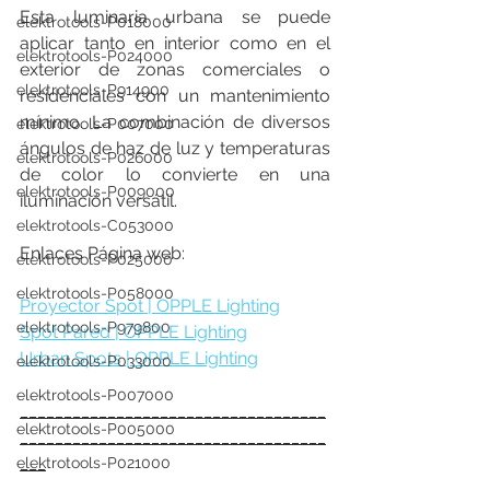
Esta luminaria urbana se puede 
elektrotools-P018000
aplicar tanto en interior como en el 
elektrotools-P024000
exterior de zonas comerciales o 
elektrotools-P914900
residenciales con un mantenimiento 
mínimo. La combinación de diversos 
elektrotools-P007000
ángulos de haz de luz y temperaturas 
elektrotools-P026000
de color lo convierte en una 
elektrotools-P009000
iluminación versátil.
elektrotools-C053000
Enlaces Página web:
elektrotools-P025000
elektrotools-P058000
Proyector Spot | OPPLE Lighting
elektrotools-P979800
Spot Pared | OPPLE Lighting
Urban Spots | OPPLE Lighting
elektrotools-P033000
elektrotools-P007000
___________________________________
elektrotools-P005000
___________________________________
___
elektrotools-P021000