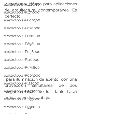
y moderno, idóneo para aplicaciones 
elektrotools-P120000
de arquitectura contemporánea. Es 
elektrotools-P179000
perfecto
elektrotools-P800300
elektrotools-P070000
elektrotools-P820000
elektrotools-P898000
elektrotools-P058000
elektrotools-P110000
elektrotools-P979800
elektrotools-P003000
 para iluminación de acento, con una 
elektrotools-P122000
proyección simultánea de dos 
elegantes haces de luz, tanto hacia 
elektrotools-P547000
arriba como hacia abajo.
elektrotools-C039000
elektrotools-P536000