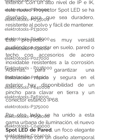
elektrotools-P020000
exterior. Con un alto nivel de IP e IK, 
este nuevo Proyector Spot LED se ha 
elektrotools-P100000
diseñado para que sea duradero, 
elektrotools-P035000
resistente al polvo y fácil de mantener.
elektrotools-P131000
elektrotools-P048000
Este proyector es muy versátil 
pudiéndose montar en suelo, pared o 
elektrotools-P092000
techo con accesorios de acero 
elektrotools-P027000
inoxidable resistentes a la corrosión. 
Elektrotools - P038000
Además, para garantizar una 
instalación rápida y segura en el 
Elektrotools-P761000
exterior hay disponibilidad de un 
elektrotools-P040000
pincho para clavar en tierra y un 
elektrotools-P463000
conector estanco IP68.
elektrotools-P375000
Por otro lado, se ha unido a esta 
elektrotools-P098000
gama urbana de iluminación, el nuevo 
elektrotools-C049000
Spot LED de Pared
, un foco elegante 
elektrotools-C004000
y resistente con un diseño atemporal 