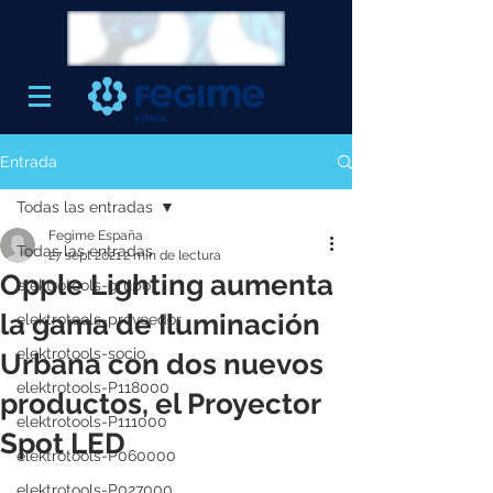
Entrada
Todas las entradas
Fegime España
Todas las entradas
27 sept 2021
2 min de lectura
Opple Lighting aumenta
elektrotools-grupo
la gama de Iluminación
elektrotools-proveedor
elektrotools-socio
Urbana con dos nuevos
elektrotools-P118000
productos, el Proyector
elektrotools-P111000
Spot LED
elektrotools-P060000
elektrotools-P027000