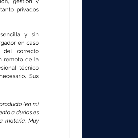
ión, gestión y 
tanto privados 
encilla y sin 
rgador en caso 
del correcto 
n remoto de la 
sional técnico 
ecesario. Sus 
producto (en mi 
ento a dudas es 
a materia. Muy 