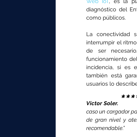
Web IoT
, es la pl
diagnóstico del En
como públicos.
La conectividad s
interrumpir el ritm
de ser necesario
funcionamiento del 
incidencia, si es 
también está gara
usuarios lo describ
***
Victor Soler. 
caso un cargador par
de gran nivel y at
recomendable.”