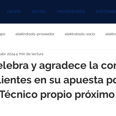
GRUPO
SOCIOS
PROVEEDORES
SOSTENIBI
upo
elektrotools-proveedor
elektrotools-socio
elekt
 abr 2024
4 min de lectura
otools-P060000
elektrotools-P027000
elektrotools-P1020
lebra y agradece la co
rotools-P096000
elektrotools-P041000
elektrotools-P083
lientes en su apuesta p
 Técnico propio próximo
rotools-P046000
elektrotools-P121000
elektrotools-P1180