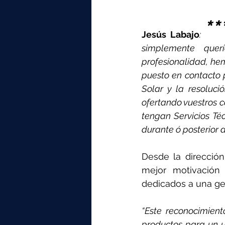
**
Jesús Labajo
: 
simplemente quer
profesionalidad, he
puesto en contacto p
Solar y la resoluci
ofertando vuestros c
tengan Servicios Té
durante ó posterior 
Desde la direcció
mejor motivación 
dedicados a una ges
“Este reconocimient
productos para un u