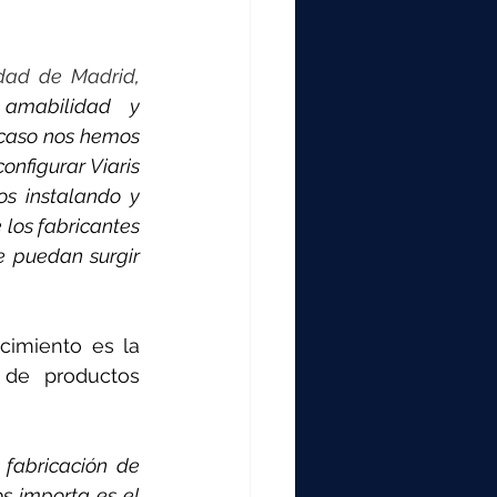
dad de Madrid
, 
amabilidad y 
 caso nos hemos 
nfigurar Viaris 
s instalando y 
los fabricantes 
 puedan surgir 
imiento es la 
de productos 
fabricación de 
s importa es el 