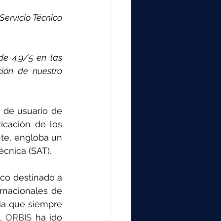
Servicio Técnico 
e 4.9/5 en las 
ión de nuestro 
 de usuario de 
cación de los 
te, engloba un 
écnica (SAT).
ico destinado a 
rnacionales de 
ia que siempre 
, 
ORBIS
 ha ido 