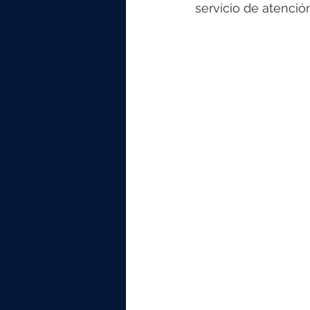
elektrotools-P059000
elekt
servicio de atenció
elektrotools-P065000
elekt
elektrotools-P045000
elekt
elektrotools-P099000
elekt