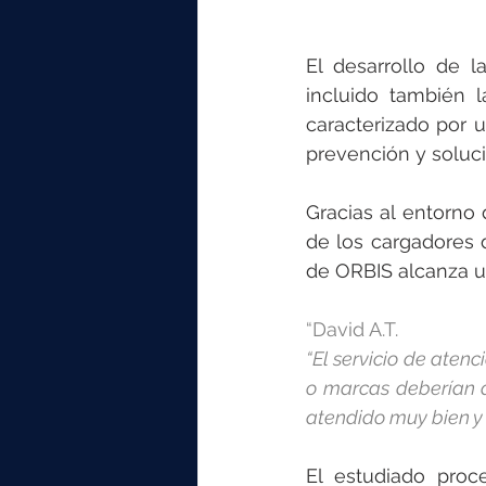
El desarrollo de l
incluido también 
caracterizado por u
prevención y soluc
Gracias al entorno 
de los cargadores d
de ORBIS alcanza un
“David A.T. 
“El servicio de aten
o marcas deberían d
atendido muy bien y
El estudiado proc