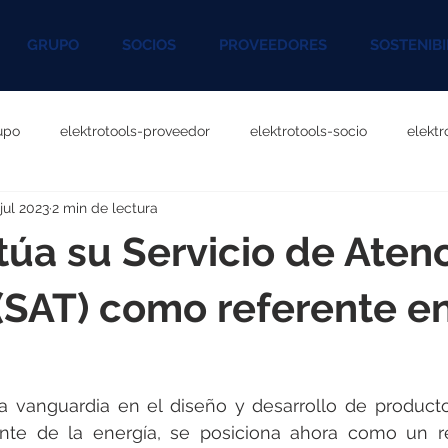
GRUPO
SOCIOS
PROVEEDORES
SOSTENIBI
upo
elektrotools-proveedor
elektrotools-socio
elekt
 jul 2023
2 min de lectura
otools-P060000
elektrotools-P027000
elektrotools-P1020
túa su Servicio de Aten
rotools-P096000
elektrotools-P041000
elektrotools-P083
(SAT) como referente en
rotools-P046000
elektrotools-P121000
elektrotools-P1180
la vanguardia en el diseño y desarrollo de product
iente de la energía, se posiciona ahora como un re