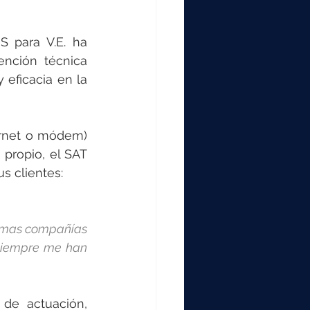
 para V.E. ha 
nción técnica 
eficacia en la 
hernet o módem) 
propio, el SAT 
s clientes:
simas compañías 
siempre me han 
de actuación, 