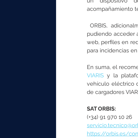
un dispositivo d
acompañamiento tel
 ORBIS, adicionalmente, ha incrementado sus puntos de contacto con el cliente, 
pudiendo acceder al
web, perfiles en re
para incidencias en
En suma, el recome
VIARIS
 y la plata
vehículo eléctrico 
de cargadores VIAR
SAT ORBIS:
(+34) 91 970 10 26 
servicio.tecnico@or
https://orbis.es/co