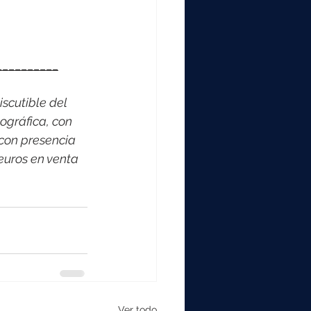
__________
scutible del 
ográfica, con 
con presencia 
euros en venta 
Ver todo