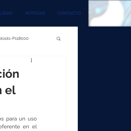
LIDAD
NOTICIAS
CONTACTO
rotools-P118000
00
ción
000
 el
00
os para un uso 
ferente en el 