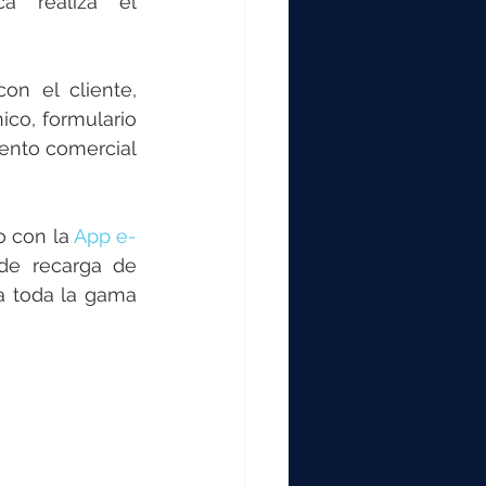
a realiza el 
co, formulario 
ento comercial 
 con la 
App e-
de recarga de 
a toda la gama 