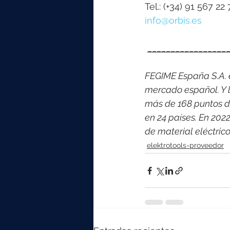
Tel.: (+34) 91 567 22 
info@orbis.es
_________________
FEGIME España S.A. es
mercado español. Y l
más de 168 puntos d
en 24 países. En 202
de material eléctri
elektrotools-proveedor