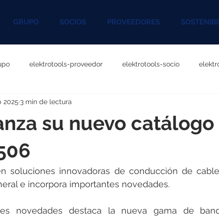
GRUPO
SOCIOS
PROVEEDORES
SOSTENIBI
upo
elektrotools-proveedor
elektrotools-socio
elekt
b 2025
3 min de lectura
otools-P060000
elektrotools-P027000
elektrotools-P1020
anza su nuevo catálogo
rotools-P096000
elektrotools-P041000
elektrotools-P083
506
en soluciones innovadoras de conducción de cables
rotools-P046000
elektrotools-P121000
elektrotools-P1180
eral e incorpora importantes novedades.
ales novedades destaca la nueva gama de bandej