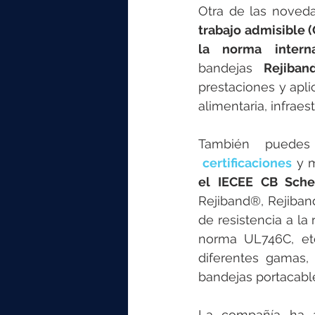
Otra de las noveda
trabajo admisible (
la norma intern
bandejas
 Rejiba
prestaciones y apl
alimentaria, infraes
También puedes 
certificaciones
 y 
el IECEE CB Sch
Rejiband®, Rejiba
de resistencia a la
norma UL746C, etc.
diferentes gamas,
bandejas portacabl