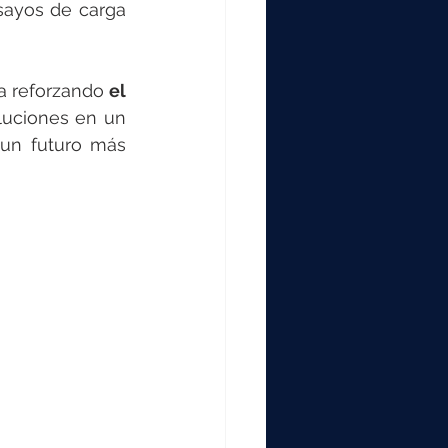
000
ayos de carga 
2000
a reforzando
 el 
luciones en un 
un futuro más 
0