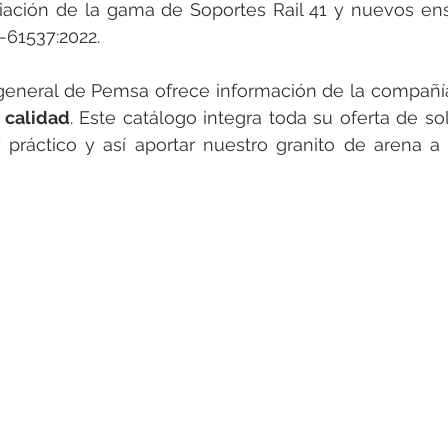
rotools-P086000
elektrotools-P033000
elektrotools-P043
iación de la gama de Soportes Rail 41 y nuevos ens
-61537:2022.
rotools-P040000
elektrotools-P059000
elektrotools-P00
general de Pemsa ofrece información de la compañí
 calidad
. Este catálogo integra toda su oferta de so
práctico y así aportar nuestro granito de arena a 
rotools-P052000
elektrotools-P01961
elektrotools-P06400
rotools-P046000