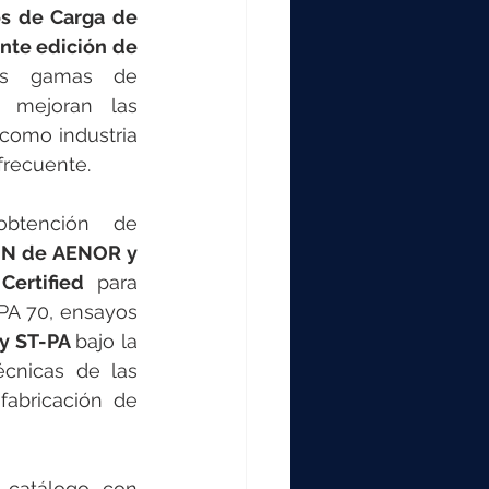
s de Carga de 
nte edición de 
as gamas de 
 mejoran las 
como industria 
 frecuente.
btención de 
 N de AENOR y 
Certified
 para 
A 70, ensayos 
y ST-PA 
bajo la 
cnicas de las 
abricación de 
La compañía ha ampliado referencias en esta nueva versión del catálogo con 