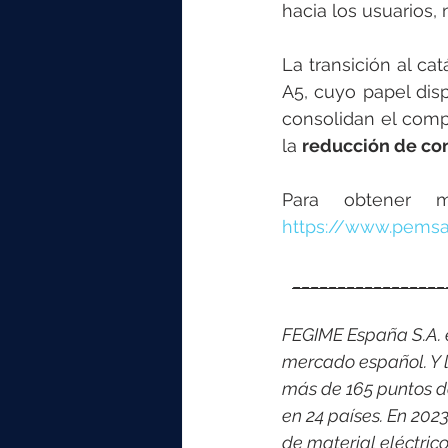
hacia los usuarios,
La transición al ca
A5, cuyo papel dis
consolidan el comp
la 
reducción de co
Para obtener 
https://www.pemsa
_________________
FEGIME España S.A. es
mercado español. Y l
más de 165 puntos d
en 24 países. En 202
de material eléctri