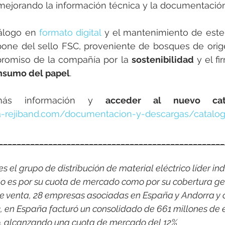
 mejorando la información técnica y la documentació
tálogo en 
formato digital
 y el mantenimiento de este
pone del sello FSC, proveniente de bosques de orige
romiso de la compañía por la 
sostenibilidad
 y el f
nsumo del papel
.
más información y 
acceder al nuevo cat
-rejiband.com/documentacion-y-descargas/catalo
__________________________________________________
 el grupo de distribución de material eléctrico líder indi
o es por su cuota de mercado como por su cobertura ge
e venta, 28 empresas asociadas en España y Andorra y 
3, en España facturó un consolidado de 661 millones de 
co, alcanzando una cuota de mercado del 12%