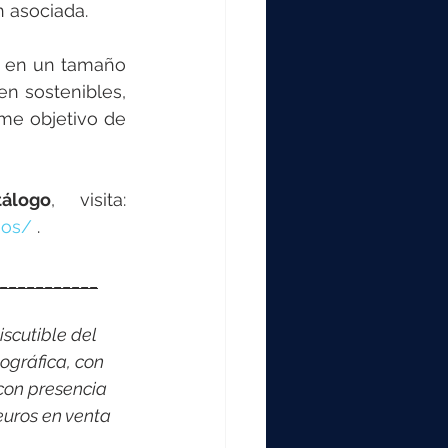
n asociada.
 en un tamaño 
n sostenibles, 
irme objetivo de 
álogo
, visita: 
gos/
 .
___________
scutible del 
ográfica, con 
con presencia 
euros en venta 