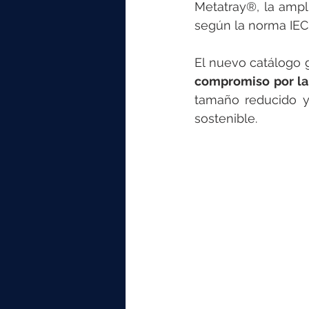
elektrotools-P059000
elekt
Metatray®, la ampl
según la norma IEC
elektrotools-P065000
elekt
El nuevo catálogo 
compromiso por la
tamaño reducido y 
elektrotools-P045000
elekt
sostenible.
elektrotools-P099000
elekt