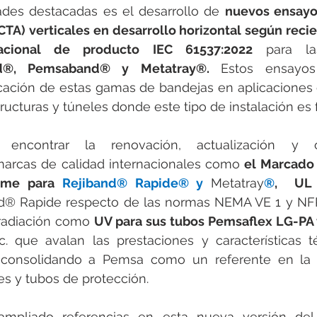
des destacadas es el desarrollo de 
nuevos ensayo
CTA) verticales en desarrollo horizontal según recie
acional de producto IEC 61537:2022
 para l
nd®, Pemsaband® y Metatray®. 
Estos ensayos
icación de estas gamas de bandejas en aplicaciones 
tructuras y túneles donde este tipo de instalación es
encontrar la renovación, actualización y o
marcas de calidad internacionales como 
el Marcado
eme para 
Rejiband® Rapide® y 
Metatray
®
,
UL 
nd® Rapide respecto de las normas NEMA VE 1 y NFP
 radiación como 
UV para sus tubos Pemsaflex LG-PA 
 que avalan las prestaciones y características té
 consolidando a Pemsa como un referente en la f
es y tubos de protección.