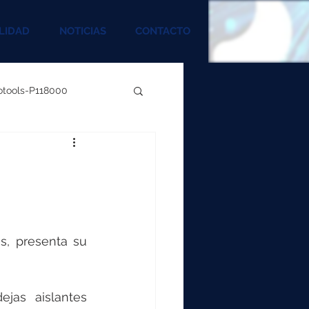
LIDAD
NOTICIAS
CONTACTO
rotools-P118000
00
000
, presenta su 
00
as aislantes 