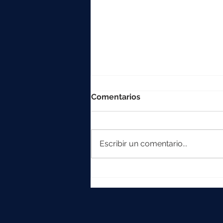
Comentarios
Escribir un comentario...
La colección Element
crece con Iska