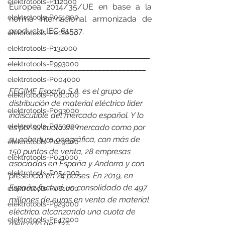
elektrotools-P112000
Europea 2014/35/UE en base a la 
elektrotools-P051000
norma internacional armonizada de 
producto IEC 61537.
elektrotools-P012000
elektrotools-P132000
___________________________________
elektrotools-P993000
__________________________________
elektrotools-P004000
FEGIME España S.A. es el grupo de 
elektrotools-P081000
distribución de material eléctrico líder 
elektrotools-P093000
indiscutible del mercado español. Y lo 
elektrotools-P053000
es por su cuota de mercado como por 
su cobertura geográfica, con más de 
elektrotools-P019000
150 puntos de venta, 28 empresas 
elektrotools-P021000
asociadas en España y Andorra y con 
elektrotools-P054000
presencia en 24 países. En 2019, en 
España facturó un consolidado de 497 
elektrotools-P081000
millones de euros en venta de material 
elektrotools-P929000
eléctrico, alcanzando una cuota de 
elektrotools-P547000
mercado del 13%