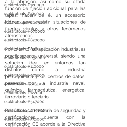
a la abrasión, así como su citada 
elektrotools-P120000
función de fijación adicional para las 
elektrotools-P179000
tapas, hacen de él un accesorio 
idóneo para resistir situaciones de 
elektrotools-P800300
fuertes vientos y otros fenómenos 
elektrotools-P070000
atmosféricos.
elektrotools-P820000
Por lo tanto, su aplicación industrial es 
elektrotools-P898000
prácticamente universal, siendo una 
elektrotools-P058000
solución ideal en entornos tan 
elektrotools-P110000
distintos como la industria 
elektrotools-P979800
petroquímica y los centros de datos, 
pasando por la industria naval, 
elektrotools-P003000
química farmacéutica, energética, 
elektrotools-P122000
ferroviario o terciario.
elektrotools-P547000
Por último, en materia de seguridad y 
elektrotools-C039000
certificaciones, cuenta con la 
elektrotools-P536000
certificación CE acorde a la Directiva 