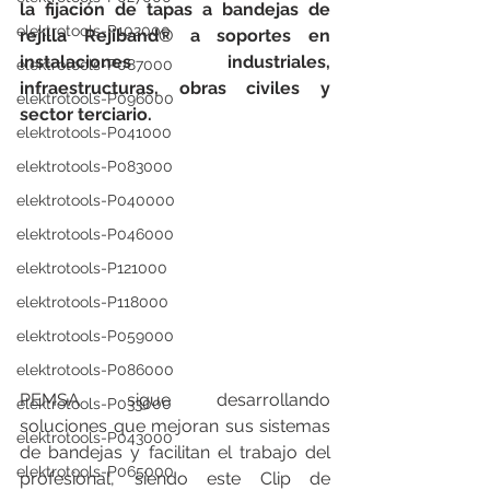
la fijación de tapas a bandejas de 
elektrotools-P102000
rejilla Rejiband® a soportes en 
instalaciones industriales, 
elektrotools-P087000
infraestructuras, obras civiles y 
elektrotools-P096000
sector terciario.
elektrotools-P041000
elektrotools-P083000
elektrotools-P040000
elektrotools-P046000
elektrotools-P121000
elektrotools-P118000
elektrotools-P059000
elektrotools-P086000
PEMSA sigue desarrollando 
elektrotools-P033000
soluciones que mejoran sus sistemas 
elektrotools-P043000
de bandejas y facilitan el trabajo del 
elektrotools-P065000
profesional, siendo este Clip de 