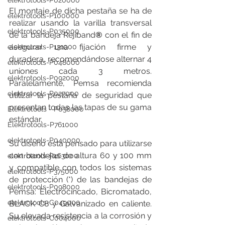
elektrotools-P020000
El montaje de dicha pestaña se ha de 
elektrotools-P100000
realizar usando la varilla transversal 
elektrotools-P035000
de la bandeja Rejiband
®
 con el fin de 
asegurar una fijación firme y 
elektrotools-P131000
duradera, recomendándose alternar 4 
elektrotools-P048000
uniones cada 3 metros. 
elektrotools-P092000
Paralelamente, Pemsa recomienda 
elektrotools-P027000
utilizar la pestaña de seguridad que 
presentan todas las tapas de su gama 
Elektrotools - P038000
estándar.
Elektrotools-P761000
elektrotools-P040000
Su diseño está pensado para utilizarse 
con bandejas de altura 60 y 100 mm 
elektrotools-P463000
y compatible con todos los sistemas 
elektrotools-P375000
de protección (*) de las bandejas de 
elektrotools-P098000
Pemsa: Electrocincado, Bicromatado, 
elektrotools-C049000
BLACK C8 y Galvanizado en caliente. 
Su elevada resistencia a la corrosión y 
elektrotools-C004000