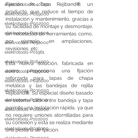
Fijación de Tapa Rejiband
®
, un 
elektrotools-P040000
producto que reduce el tiempo de 
elektrotools-P059000
instalación y mantenimiento, gracias a 
elektrotools-P002000
su facilidad de montaje y desmontaje, 
elektrotools-P045000
sin necesidad de herramientas como, 
por ejemplo, en ampliaciones, 
elektrotools-P052000
revisiones, etc.
elektrotools-P01961
elektrotools-P064000
Esta nueva solución, fabricada en 
acero, proporciona una fijación 
elektrotools-P099000
reforzada para tapas de chapa 
elektrotools-P046000
metálica y las bandejas de rejilla 
elektrotools-P030000
Rejiband
®
. Su especial diseño basado 
en sistema click entre bandeja y tapa 
elektrotools-P138000
permite una Instalación rápida, ya que 
elektrotools-P066000
no requiere uniones atornilladas para 
elektrotools-P102000
su conexión y esta se realiza mediante 
elektrotools-P036000
una pestaña de fijación.