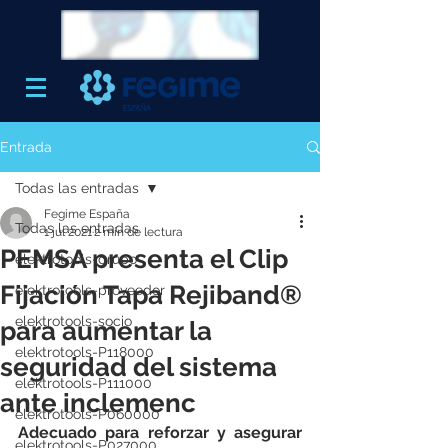
Entrada
Todas las entradas
Fegime España
Todas las entradas
1 jul 2021
2 min de lectura
PEMSA presenta el Clip
elektrotools-grupo
Fijación Tapa Rejiband®
elektrotools-proveedor
elektrotools-socio
para aumentar la
elektrotools-P118000
seguridad del sistema
elektrotools-P111000
ante inclemenc
elektrotools-P060000
Adecuado para reforzar y asegurar 
elektrotools-P027000