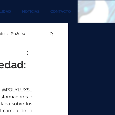
LIDAD
NOTICIAS
CONTACTO
rotools-P118000
00
edad:
000
s, @POLYLUXSL 
00
nsformadores e 
lada sobre los 
l campo de la 