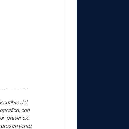
___________
scutible del 
ográfica, con 
on presencia 
euros en venta 