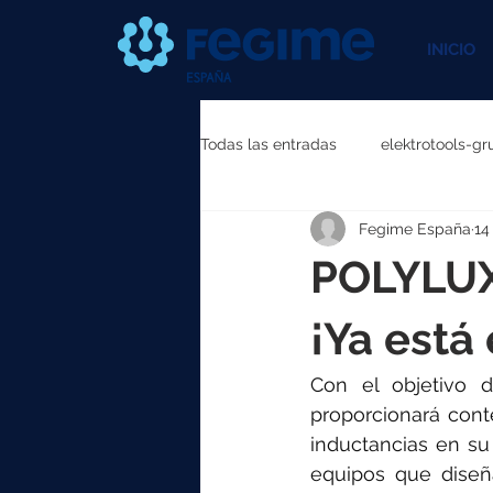
INICIO
Todas las entradas
elektrotools-gr
Fegime España
14
elektrotools-P111000
elektr
POLYLUX
elektrotools-P087000
elekt
¡Ya está
Con el objetivo d
elektrotools-P040000
elekt
proporcionará cont
inductancias en su
equipos que diseñ