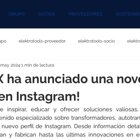
GRUPO
SOCIOS
PROVEEDORES
SOSTENIBI
upo
elektrotools-proveedor
elektrotools-socio
elekt
 may 2024
1 min de lectura
otools-P060000
elektrotools-P027000
elektrotools-P1020
 ha anunciado una nov
rotools-P096000
elektrotools-P041000
elektrotools-P083
 en Instagram!
e inspirar, educar y ofrecer soluciones valiosa
rotools-P046000
elektrotools-P121000
elektrotools-P1180
enido especializado sobre transformadores, autotra
 nuevo perfil de Instagram. Desde información detal
an y fabrican hasta las últimas innovaciones en e