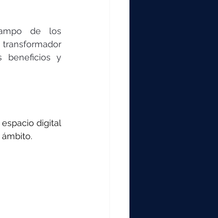
000
campo de los 
2000
transformador 
beneficios y 
0
spacio digital 
 ámbito.