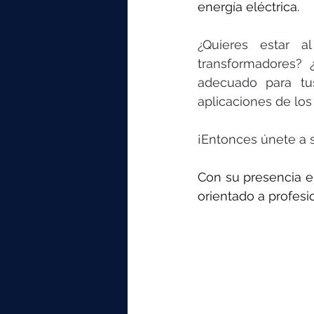
elektrotools-P059000
elekt
energía eléctrica.
¿Quieres estar 
elektrotools-P065000
elekt
transformadores? 
adecuado para tus
aplicaciones de lo
elektrotools-P045000
elekt
¡Entonces únete a 
elektrotools-P099000
elekt
Con su presencia en
orientado a profesi