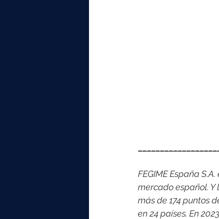
__________________
FEGIME España S.A. es
mercado español. Y l
más de 174 puntos d
en 24 países. En 202