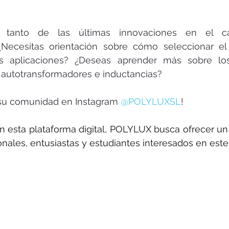
rotools-P086000
elektrotools-P033000
elektrotools-P043
al tanto de las últimas innovaciones en el 
rotools-P040000
elektrotools-P059000
elektrotools-P00
¿Necesitas orientación sobre cómo seleccionar el 
 aplicaciones? ¿Deseas aprender más sobre los 
s autotransformadores e inductancias?
rotools-P052000
elektrotools-P01961
elektrotools-P06400
su comunidad en Instagram 
@POLYLUXSL
! 
rotools-P046000
 esta plataforma digital, POLYLUX busca ofrecer un e
onales, entusiastas y estudiantes interesados en este