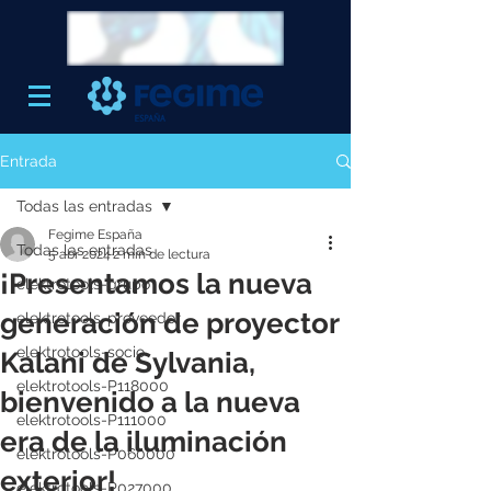
Entrada
Todas las entradas
Fegime España
Todas las entradas
5 abr 2024
2 min de lectura
¡Presentamos la nueva
elektrotools-grupo
generación de proyector
elektrotools-proveedor
elektrotools-socio
Kalani de Sylvania,
elektrotools-P118000
bienvenido a la nueva
elektrotools-P111000
era de la iluminación
elektrotools-P060000
exterior!
elektrotools-P027000