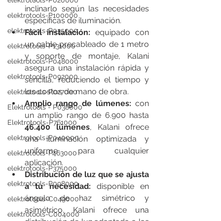
elektrotools-P020000
inclinarlo según las necesidades 
elektrotools-P100000
específicas de iluminación.
elektrotools-P035000
Fácil instalación:
 equipado con 
un cable precableado de 1 metro 
elektrotools-P131000
y soporte de montaje, Kalani 
elektrotools-P048000
asegura una instalación rápida y 
elektrotools-P092000
sencilla, reduciendo el tiempo y 
los costos de mano de obra.
elektrotools-P027000
Amplio rango de lúmenes:
 con 
Elektrotools - P038000
un amplio rango de 6.900 hasta 
Elektrotools-P761000
46.400 lúmenes
, Kalani ofrece 
elektrotools-P040000
una iluminación optimizada y 
uniforme para cualquier 
elektrotools-P463000
aplicación.
elektrotools-P375000
Distribución de luz que se ajusta 
elektrotools-P098000
a tu necesidad: 
disponible en 
ángulo de haz simétrico y 
elektrotools-C049000
asimétrico, Kalani ofrece una 
elektrotools-C004000