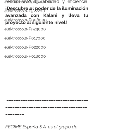
rendimiento, durabilidad y eficiencia. 
elektrotools-P085000
¡Descubre el poder de la iluminación 
elektrotools-P522200
avanzada con Kalani y lleva tu 
elektrotools-P008000
proyecto al siguiente nivel!
elektrotools-P929000
elektrotools-P017000
elektrotools-P022000
elektrotools-P018000
___________________________________
___________________________________
________
FEGIME España S.A. es el grupo de 