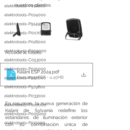
nuestros clientes.
elektrotools-P018000
elektrotools-P024000
elektrotools-P914900
elektrotools-P007000
elektrotools-P026000
elektrotools-P009000
Accede al folleto: 
elektrotools-C053000
elektrotools-P025000
Kalani ESP 2024
.pdf
Descargar PDF • 4.45MB
elektrotools-P058000
elektrotools-P979800
elektrotools-P033000
En resumen, la nueva generación de 
elektrotools-P007000
Kalani de Sylvania redefine los 
elektrotools-P005000
estándares de iluminación exterior 
elektrotools-P021000
con su combinación única de 