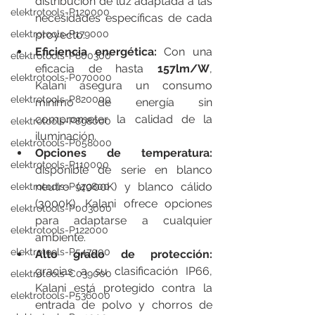
distribución de luz adaptada a las 
elektrotools-P120000
necesidades específicas de cada 
proyecto.
elektrotools-P179000
Eficiencia energética:
 Con una 
elektrotools-P800300
eficacia de hasta 
157lm/W
, 
elektrotools-P070000
Kalani asegura un consumo 
elektrotools-P820000
mínimo de energía sin 
comprometer la calidad de la 
elektrotools-P898000
iluminación.
elektrotools-P058000
Opciones de temperatura:
elektrotools-P110000
disponible de serie en blanco 
neutro (4000K) y blanco cálido 
elektrotools-P979800
(3000K), Kalani ofrece opciones 
elektrotools-P003000
para adaptarse a cualquier 
elektrotools-P122000
ambiente.
elektrotools-P547000
Alto grado de protección:
gracias a su clasificación IP66, 
elektrotools-C039000
Kalani está protegido contra la 
elektrotools-P536000
entrada de polvo y chorros de 