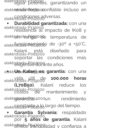
elektrotools-P112000
agua potentes, garantizando un 
rendimiento confiable incluso en 
elektrotools-P051000
condiciones adversas.
elektrotools-P012000
Durabilidad garantizada:
 con una 
elektrotools-P132000
resistencia al impacto de IK08 y 
elektrotools-P993000
un rango de temperatura de 
funcionamiento de -30º a +50°C, 
elektrotools-P004000
Kalani está diseñado para 
elektrotools-P081000
soportar las condiciones más 
elektrotools-P093000
exigentes durante años.
Un Kalani es garantía: 
con una 
elektrotools-P053000
vida útil de 
100.000 horas 
elektrotools-P019000
(L70B50)
, Kalani reduce los 
elektrotools-P021000
costos de mantenimiento y 
garantiza un rendimiento 
elektrotools-P054000
constante a lo largo del tiempo.
elektrotools-P081000
Garantía Sylvania:
 respaldado 
elektrotools-P929000
por 
5 años de garantía
, Kalani 
elektrotools-P547000
ofrece tranquilidad y confianza a 