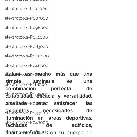
elektrotools-P102000
elektrotools-P087000
elektrotools-P096000
elektrotools-P041000
elektrotools-P083000
elektrotools-P040000
elektrotools-P046000
Kalani es mucho más que una 
elektrotools-P121000
simple luminaria; es una 
elektrotools-P118000
combinación perfecta de 
elektrotools-P059000
durabilidad, eficacia y versatilidad, 
diseñada para satisfacer las 
elektrotools-P086000
exigentes necesidades de 
elektrotools-P033000
iluminación en áreas deportivas, 
elektrotools-P043000
fachadas de edificios, 
elektrotools-P065000
aparcamientos…
 Con su cuerpo de 