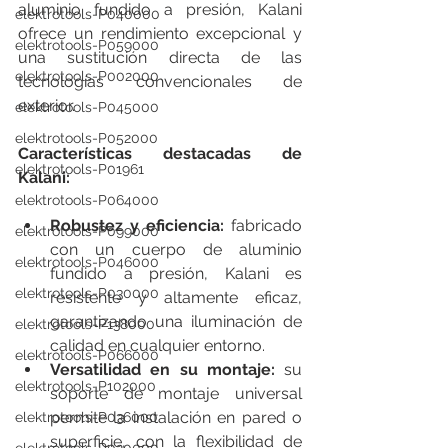
aluminio fundido a presión, Kalani 
elektrotools-P040000
ofrece un rendimiento excepcional y 
elektrotools-P059000
una sustitución directa de las 
elektrotools-P002000
tecnologías convencionales de 
exterior.
elektrotools-P045000
elektrotools-P052000
Características destacadas de 
elektrotools-P01961
Kalani:
elektrotools-P064000
Robustez y eficiencia:
 fabricado 
elektrotools-P099000
con un cuerpo de aluminio 
elektrotools-P046000
fundido a presión, Kalani es 
elektrotools-P030000
resistente y altamente eficaz, 
garantizando una iluminación de 
elektrotools-P138000
calidad en cualquier entorno.
elektrotools-P066000
Versatilidad en su montaje: 
su 
elektrotools-P102000
soporte de montaje universal 
permite la instalación en pared o 
elektrotools-P036000
superficie, con la flexibilidad de 