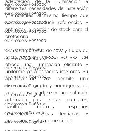
adaptación de la iluminación a 
elektrotools-P040000
diferentes necesidades de instalación 
elektrotools-P059000
y ambientes, al mismo tiempo que 
contribuye a reducir referencias y 
elektrotools-P002000
optimizar la gestión de stock para el 
elektrotools-P045000
profesional.
elektrotools-P052000
elektrotools-P01961
Con una potencia de 20W y flujos de 
hasta 2.253 lm, VIESSA SQ SWITCH 
elektrotools-P064000
ofrece una iluminación eficiente y 
elektrotools-P099000
uniforme para espacios interiores. Su 
elektrotools-P046000
apertura de 120º permite una 
distribución amplia y homogénea de 
elektrotools-P030000
la luz, convirtiéndose en una solución 
elektrotools-P138000
adecuada para zonas comunes, 
elektrotools-P066000
pasillos, cocinas, espacios 
elektrotools-P102000
residenciales, áreas terciarias y 
pequeños locales comerciales.
elektrotools-P036000