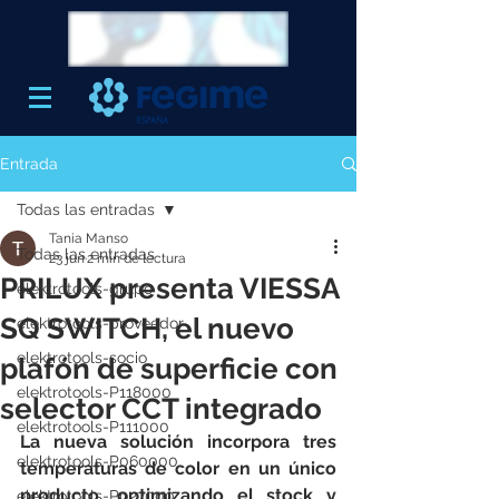
Entrada
Todas las entradas
Tania Manso
Todas las entradas
23 jun
2 min de lectura
PRILUX presenta VIESSA
elektrotools-grupo
SQ SWITCH, el nuevo
elektrotools-proveedor
elektrotools-socio
plafón de superficie con
elektrotools-P118000
selector CCT integrado
elektrotools-P111000
La nueva solución incorpora tres 
elektrotools-P060000
temperaturas de color en un único 
producto, optimizando el stock y 
elektrotools-P027000