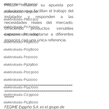
elektrotools-P120000
PRILUX refuerza su apuesta por 
soluciones que facilitan el trabajo del 
elektrotools-P179000
instalador y responden a las 
elektrotools-P800300
necesidades reales del mercado, 
elektrotools-P070000
ofreciendo productos versátiles 
capaces de adaptarse a diferentes 
elektrotools-P820000
espacios con una única referencia.
elektrotools-P898000
elektrotools-P058000
elektrotools-P110000
elektrotools-P979800
elektrotools-P003000
elektrotools-P122000
___________________________________
elektrotools-P547000
___________________________________
elektrotools-C039000
_____
elektrotools-P536000
FEGIME España S.A. es el grupo de 