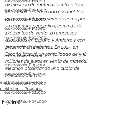
elektrotools-P112000
distribución de material eléctrico líder 
elektrotools-P051000
indiscutible del mercado español. Y lo 
es por su cuota de mercado como por 
elektrotools-P012000
su cobertura geográfica, con más de 
elektrotools-P132000
170 puntos de venta, 29 empresas 
elektrotools-P993000
asociadas en España y Andorra y con 
presencia en 24 países. 
En 2025, en 
elektrotools-P004000
España facturó un consolidado de 598 
elektrotools-P081000
millones de euros en venta de material 
elektrotools-P093000
eléctrico, alcanzando una cuota de 
elektrotools-P053000
mercado del 11%
elektrotools-proveedor
elektrotools-P019000
elektrotools-P099000
elektrotools-P021000
elektrotools-P054000
elektrotools-P081000
elektrotools-P929000
elektrotools-P547000