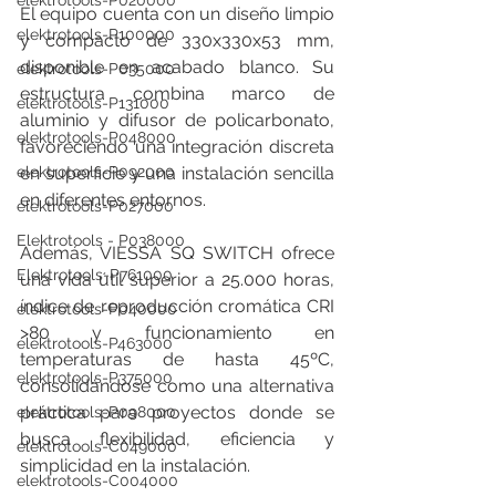
elektrotools-P020000
El equipo cuenta con un diseño limpio 
elektrotools-P100000
y compacto de 330x330x53 mm, 
disponible en acabado blanco. Su 
elektrotools-P035000
estructura combina marco de 
elektrotools-P131000
aluminio y difusor de policarbonato, 
elektrotools-P048000
favoreciendo una integración discreta 
elektrotools-P092000
en superficie y una instalación sencilla 
en diferentes entornos.
elektrotools-P027000
Elektrotools - P038000
Además, VIESSA SQ SWITCH ofrece 
Elektrotools-P761000
una vida útil superior a 25.000 horas, 
índice de reproducción cromática CRI 
elektrotools-P040000
>80 y funcionamiento en 
elektrotools-P463000
temperaturas de hasta 45ºC, 
elektrotools-P375000
consolidándose como una alternativa 
práctica para proyectos donde se 
elektrotools-P098000
busca flexibilidad, eficiencia y 
elektrotools-C049000
simplicidad en la instalación.
elektrotools-C004000