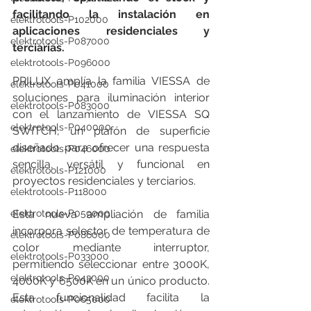
facilitando la instalación en 
elektrotools-P102000
aplicaciones residenciales y 
elektrotools-P087000
terciarias.
elektrotools-P096000
PRILUX amplía la familia VIESSA de 
elektrotools-P041000
soluciones para iluminación interior 
elektrotools-P083000
con el lanzamiento de VIESSA SQ 
elektrotools-P040000
SWITCH, un plafón de superficie 
diseñado para ofrecer una respuesta 
elektrotools-P046000
sencilla, versátil y funcional en 
elektrotools-P121000
proyectos residenciales y terciarios.
elektrotools-P118000
elektrotools-P059000
Esta nueva ampliación de familia 
incorpora selector de temperatura de 
elektrotools-P086000
color mediante interruptor, 
elektrotools-P033000
permitiendo seleccionar entre 3000K, 
elektrotools-P043000
4000K y 6500K en un único producto. 
Esta funcionalidad facilita la 
elektrotools-P065000